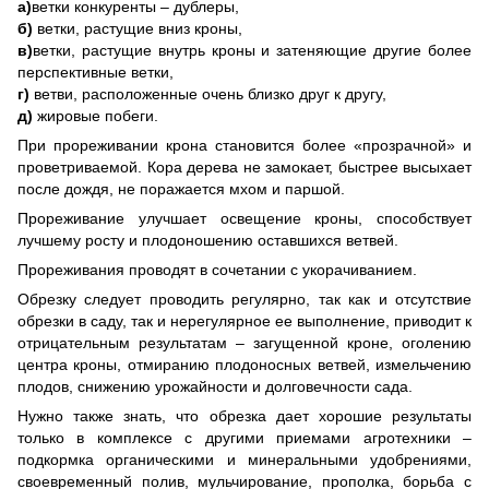
а)
ветки конкуренты – дублеры,
б)
ветки, растущие вниз кроны,
в)
ветки, растущие внутрь кроны и затеняющие другие более
перспективные ветки,
г)
ветви, расположенные очень близко друг к другу,
д)
жировые побеги.
При прореживании крона становится более «прозрачной» и
проветриваемой. Кора дерева не замокает, быстрее высыхает
после дождя, не поражается мхом и паршой.
Прореживание улучшает освещение кроны, способствует
лучшему росту и плодоношению оставшихся ветвей.
Прореживания проводят в сочетании с укорачиванием.
Обрезку следует проводить регулярно, так как и отсутствие
обрезки в саду, так и нерегулярное ее выполнение, приводит к
отрицательным результатам – загущенной кроне, оголению
центра кроны, отмиранию плодоносных ветвей, измельчению
плодов, снижению урожайности и долговечности сада.
Нужно также знать, что обрезка дает хорошие результаты
только в комплексе с другими приемами агротехники –
подкормка органическими и минеральными удобрениями,
своевременный полив, мульчирование, прополка, борьба с