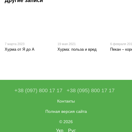
Другие записи
7 марта 2023
19 мая 2021
6 февраля 20
Хурма от Я до А
Хурма: польза и вред
Пекан – кор
+38 (097) 800 17 17
+38 (095) 800 17 17
Контакты
Полная версия сайта
© 2026
Укр
Рус