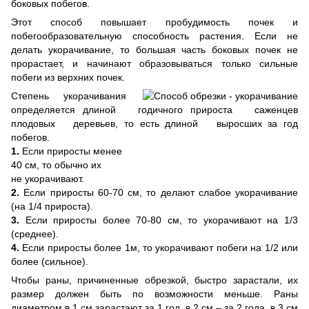
боковых побегов.
Этот способ повышает пробудимость почек и
побегообразовательную способность растения. Если не
делать укорачивание, то большая часть боковых почек не
прорастает, и начинают образовываться только сильные
побеги из верхних почек.
Степень укорачивания
определяется длиной годичного прироста саженцев
плодовых деревьев, то есть длиной выросших за год
побегов.
1.
Если приросты менее
40 см, то обычно их
не укорачивают.
2.
Если приросты 60-70 см, то делают слабое укорачивание
(на 1/4 прироста).
3.
Если приросты более 70-80 см, то укорачивают на 1/3
(среднее).
4.
Если приросты более 1м, то укорачивают побеги на 1/2 или
более (сильное).
Чтобы раны, причиненные обрезкой, быстро зарастали, их
размер должен быть по возможности меньше. Раны
диаметром в 1 см зарастают за 1 год, в 2 см – за 2 года, в 3 см