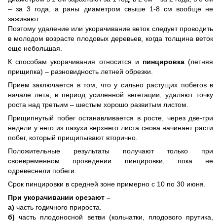
– за 3 года, а раны диаметром свыше 1-8 см вообще не
заживают.
Поэтому удаление или укорачивание веток следует проводить
в молодом возрасте плодовых деревьев, когда толщина веток
еще небольшая.
К способам укорачивания относится и
пинцировка
(летняя
прищипка) – разновидность летней обрезки.
Прием заключается в том, что у сильно растущих побегов в
начале лета, в период усиленной вегетации, удаляют точку
роста над третьим – шестым хорошо развитым листом.
Прищипнутый побег останавливается в росте, через две-три
недели у него из пазухи верхнего листа снова начинает расти
побег, который прищипывают вторично.
Положительные результаты получают только при
своевременном проведении пинцировки, пока не
одревеснели побеги.
Срок пинцировки в средней зоне примерно с 10 по 30 июня.
При укорачивании срезают –
a)
часть годичного прироста.
б)
часть плодоносной ветви (кольчатки, плодового прутика,