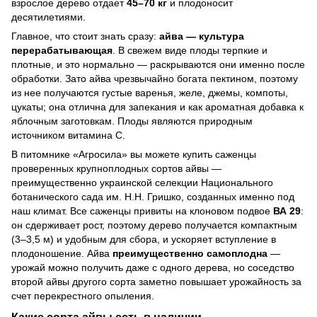
взрослое дерево отдает
45–70 кг
и плодоносит
десятилетиями.
Главное, что стоит знать сразу:
айва — культура
перерабатывающая
. В свежем виде плоды терпкие и
плотные, и это нормально — раскрываются они именно после
обработки. Зато айва чрезвычайно богата пектином, поэтому
из нее получаются густые варенья, желе, джемы, компоты,
цукаты; она отлична для запекания и как ароматная добавка к
яблочным заготовкам. Плоды являются природным
источником витамина С.
В питомнике «Агросила» вы можете купить саженцы
проверенных крупноплодных сортов айвы —
преимущественно украинской селекции Национального
ботанического сада им. Н.Н. Гришко, созданных именно под
наш климат. Все саженцы привиты на клоновом подвое
ВА 29
:
он сдерживает рост, поэтому дерево получается компактным
(3–3,5 м) и удобным для сбора, и ускоряет вступление в
плодоношение. Айва
преимущественно самоплодна
—
урожай можно получить даже с одного дерева, но соседство
второй айвы другого сорта заметно повышает урожайность за
счет перекрестного опыления.