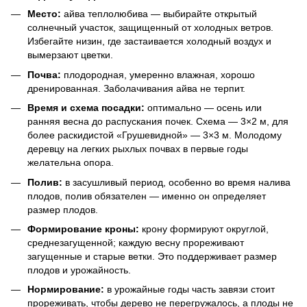
Место:
айва теплолюбива — выбирайте открытый
солнечный участок, защищенный от холодных ветров.
Избегайте низин, где застаивается холодный воздух и
вымерзают цветки.
Почва:
плодородная, умеренно влажная, хорошо
дренированная. Заболачивания айва не терпит.
Время и схема посадки:
оптимально — осень или
ранняя весна до распускания почек. Схема — 3×2 м, для
более раскидистой «Грушевидной» — 3×3 м. Молодому
деревцу на легких рыхлых почвах в первые годы
желательна опора.
Полив:
в засушливый период, особенно во время налива
плодов, полив обязателен — именно он определяет
размер плодов.
Формирование кроны:
крону формируют округлой,
среднезагущенной; каждую весну прореживают
загущенные и старые ветки. Это поддерживает размер
плодов и урожайность.
Нормирование:
в урожайные годы часть завязи стоит
прореживать, чтобы дерево не перегружалось, а плоды не