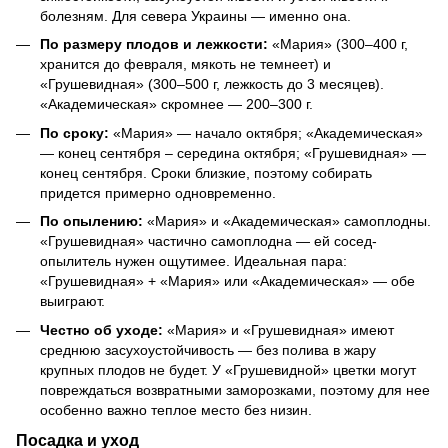
болезням. Для севера Украины — именно она.
По размеру плодов и лежкости:
«Мария» (300–400 г,
хранится до февраля, мякоть не темнеет) и
«Грушевидная» (300–500 г, лежкость до 3 месяцев).
«Академическая» скромнее — 200–300 г.
По сроку:
«Мария» — начало октября; «Академическая»
— конец сентября – середина октября; «Грушевидная» —
конец сентября. Сроки близкие, поэтому собирать
придется примерно одновременно.
По опылению:
«Мария» и «Академическая» самоплодны.
«Грушевидная» частично самоплодна — ей сосед-
опылитель нужен ощутимее. Идеальная пара:
«Грушевидная» + «Мария» или «Академическая» — обе
выиграют.
Честно об уходе:
«Мария» и «Грушевидная» имеют
среднюю засухоустойчивость — без полива в жару
крупных плодов не будет. У «Грушевидной» цветки могут
повреждаться возвратными заморозками, поэтому для нее
особенно важно теплое место без низин.
Посадка и уход