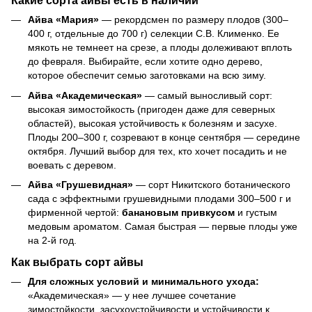
Какие сорта айвы есть в наличии
Айва «Мария»
— рекордсмен по размеру плодов (300–
400 г, отдельные до 700 г) селекции С.В. Клименко. Ее
мякоть не темнеет на срезе, а плоды долеживают вплоть
до февраля. Выбирайте, если хотите одно дерево,
которое обеспечит семью заготовками на всю зиму.
Айва «Академическая»
— самый выносливый сорт:
высокая зимостойкость (пригоден даже для северных
областей), высокая устойчивость к болезням и засухе.
Плоды 200–300 г, созревают в конце сентября — середине
октября. Лучший выбор для тех, кто хочет посадить и не
воевать с деревом.
Айва «Грушевидная»
— сорт Никитского ботанического
сада с эффектными грушевидными плодами 300–500 г и
фирменной чертой:
банановым привкусом
и густым
медовым ароматом. Самая быстрая — первые плоды уже
на 2-й год.
Как выбрать сорт айвы
Для сложных условий и минимального ухода:
«Академическая» — у нее лучшее сочетание
зимостойкости, засухоустойчивости и устойчивости к