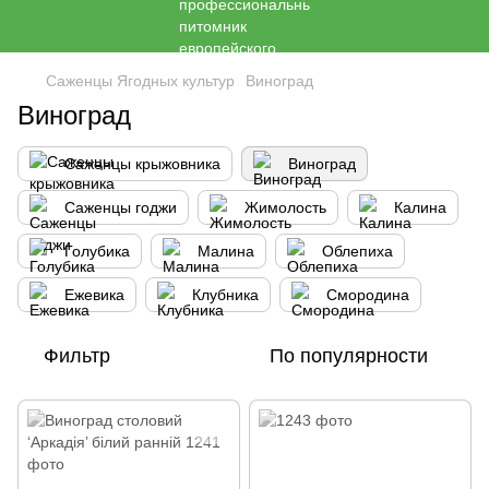
Саженцы Ягодных культур
Виноград
Виноград
Саженцы крыжовника
Виноград
Саженцы годжи
Жимолость
Калина
Голубика
Малина
Облепиха
Ежевика
Клубника
Cмородина
Фильтр
По популярности