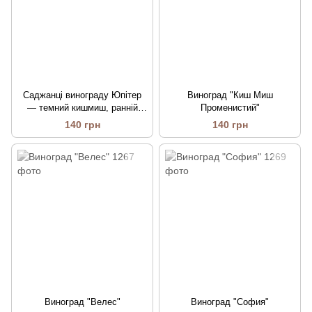
Саджанці винограду Юпітер
Виноград "Киш Миш
— темний кишмиш, ранній
Променистий"
неукривний
140 грн
140 грн
Виноград "Велес"
Виноград "София"