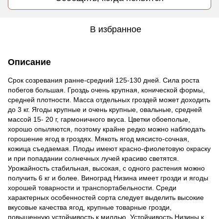
В избранное
Описание
Срок созревания ранне-средний 125-130 дней. Сила роста
побегов большая. Гроздь очень крупная, конической формы,
средней плотности. Масса отдельных гроздей может доходить
до 3 кг. Ягоды крупные и очень крупные, овальные, средней
массой 15- 20 г, гармоничного вкуса. Цветки обоеполые,
хорошо опыляются, поэтому крайне редко можно наблюдать
горошение ягод в гроздях. Мякоть ягод мясисто-сочная,
кожица съедаемая. Плоды имеют красно-фиолетовую окраску
и при попадании солнечных лучей красиво светятся.
Урожайность стабильная, высокая, с одного растения можно
получить 6 кг и более. Виноград Низина имеет грозди и ягоды
хорошей товарности и транспортабельности. Среди
характерных особенностей сорта следует выделить высокие
вкусовые качества ягод, крупные товарные грозди,
повышенную устойчивость к милдью. Устойчивость Низины к