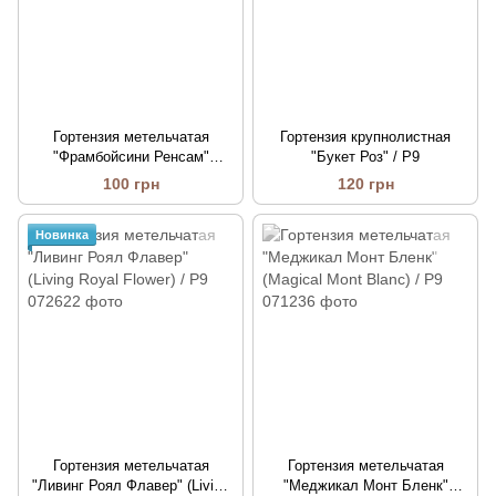
Гортензия метельчатая
Гортензия крупнолистная
"Фрамбойсини Ренсам"
"Букет Роз" / P9
(Самарская Лидия) / Р9
100 грн
120 грн
Новинка
Гортензия метельчатая
Гортензия метельчатая
"Ливинг Роял Флавер" (Living
"Меджикал Монт Бленк"