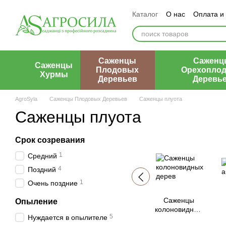
Перейти к основному контенту
Каталог
О нас
Оплата и
Контакты
Отзывы о маг
Саженцы
Саженц
Саженцы
Плодовых
Орехопло
Хурмы
Деревьев
Деревь
AgroSyla
Саженцы Плодовых Деревьев
Саженцы плуота
Саженцы плуота
Срок созревания
1
Средний
4
Поздний
1
Очень поздние
Саженцы
Опыление
колоновидных
5
Нуждается в опылителе
дерев