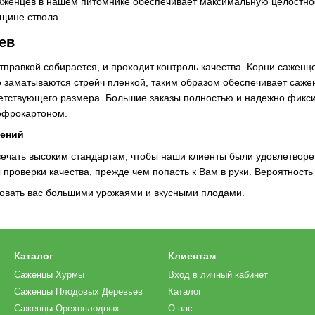
аженцев в нашем питомнике обеспечивает максимальную целостнос
лщине ствола.
ев
правкой собирается, и проходит контроль качества. Корни саженц
о заматываются стрейч пленкой, таким образом обеспечивает саже
ветствующего размера. Большие заказы полностью и надежно фикси
офрокартоном.
тений
ечать высоким стандартам, чтобы наши клиенты были удовлетворе
 проверки качества, прежде чем попасть к Вам в руки. Вероятност
овать вас большими урожаями и вкусными плодами.
Каталог
Клиентам
Саженцы Хурмы
Вход в личный кабинет
Саженцы Плодовых Деревьев
Каталог
Саженцы Орехоплодных
О нас