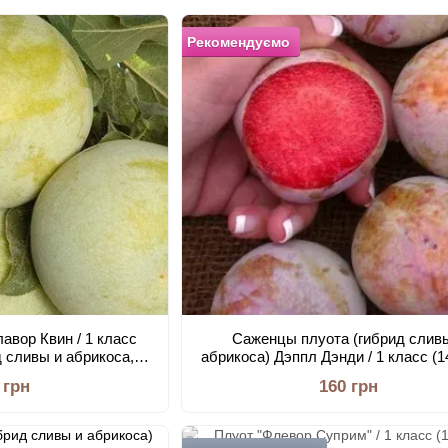
Рекомендуємо
авор Квин / 1 класс
Саженцы плуота (гибрид слив
д сливы и абрикоса,
абрикоса) Дэппл Дэнди / 1 класс (1
лоды (Brix до 24)
— сладкий крапчатый сорт «диноз
 грн
160 грн
яйцо»