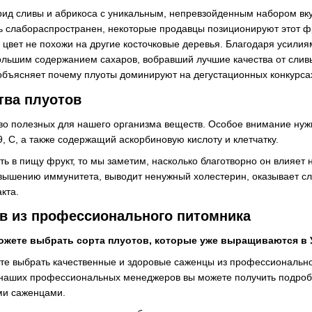
рид сливы и абрикоса с уникальным, непревзойденным набором вку
ь слабораспространен, некоторые продавцы позиционируют этот фру
я, цвет не похожи на другие косточковые деревья. Благодаря усил
ольшим содержанием сахаров, вобравший лучшие качества от сливы
объясняет почему плуоты доминируют на дегустационных конкурсах
тва плуотов
во полезных для нашего организма веществ. Особое внимание нужн
В9, С, а также содержащий аскорбиновую кислоту и клетчатку.
ь в пищу фрукт, то мы заметим, насколько благотворно он влияет
овышению иммунитета, выводит ненужный холестерин, оказывает с
кта.
в из профессионального питомника
ожете выбрать сорта плуотов, которые уже выращиваются в 
те выбрать качественные и здоровые саженцы из профессиональн
 наших профессиональных менеджеров вы можете получить подроб
ми саженцами.