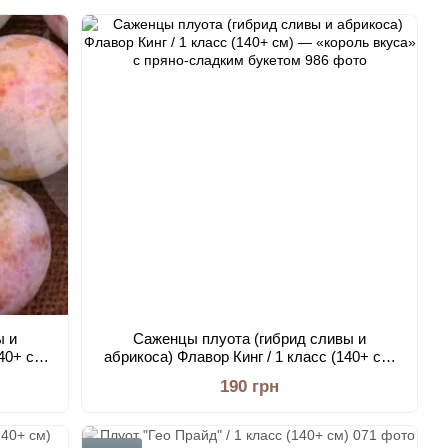
деревьев
ы и
Саженцы плуота (гибрид сливы и
40+ см)
абрикоса) Флавор Кинг / 1 класс (140+ см)
авровое
— «король вкуса» с пряно-сладким
190 грн
букетом