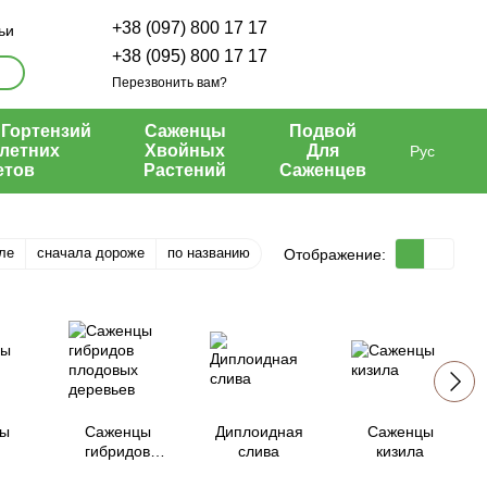
+38 (097) 800 17 17
ьи
+38 (095) 800 17 17
Перезвонить вам?
Гортензий
Саженцы
Подвой
летних
Хвойных
Для
Рус
етов
Растений
Саженцев
ле
сначала дороже
по названию
Отображение:
ы
Саженцы
Диплоидная
Саженцы
гибридов
слива
кизила
плодовых