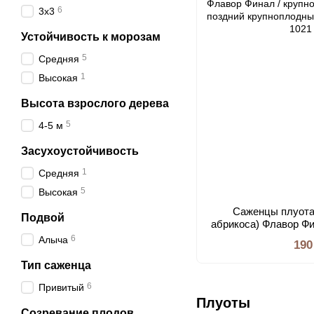
6
3х3
Устойчивость к морозам
5
Средняя
1
Высокая
Высота взрослого дерева
5
4-5 м
Засухоустойчивость
1
Средняя
5
Высокая
Саженцы плуота
Подвой
абрикоса) Флавор Фи
см) — самый поздни
6
Алыча
190
серии 
Тип саженца
6
Привитый
Плуоты
Созревание плодов