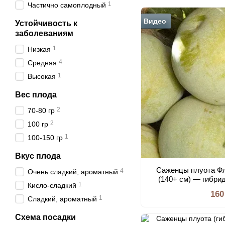
1
Частично самоплодный
Видео
Устойчивость к
заболеваниям
1
Низкая
4
Средняя
1
Высокая
Вес плода
2
70-80 гр
2
100 гр
1
100-150 гр
Вкус плода
Саженцы плуота Фл
4
Очень сладкий, ароматный
(140+ см) — гибри
1
Кисло-сладкий
очень сладкие п
160
1
Сладкий, ароматный
Схема посадки