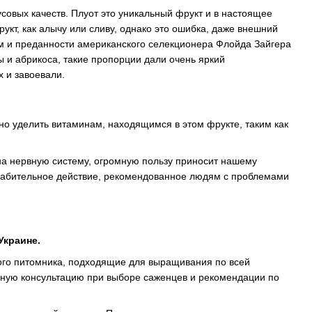
совых качеств. Плуот это уникальный фрукт и в настоящее
кт, как алычу или сливу, однако это ошибка, даже внешний
иям и преданности американского селекционера Флойда Зайгера
 и абрикоса, такие пропорции дали очень яркий
 и завоевали.
о уделить витаминам, находящимся в этом фрукте, таким как
 на нервную систему, огромную пользу приносит нашему
лабительное действие, рекомендованное людям с проблемами
Украине.
ого питомника, подходящие для выращивания по всей
ную консультацию при выборе саженцев и рекомендации по