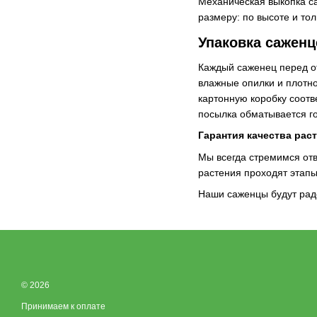
Механическая выкопка с
размеру: по высоте и то
Упаковка саженц
Каждый саженец перед от
влажные опилки и плотн
картонную коробку соот
посылка обматывается г
Гарантия качества рас
Мы всегда стремимся отв
растения проходят этапы
Наши саженцы будут рад
© 2026
Принимаем к оплате