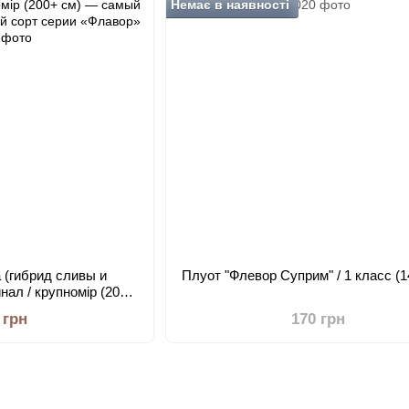
Немає в наявності
 (гибрид сливы и
Плуот "Флевор Суприм" / 1 класс (1
нал / крупномір (200+
й крупноплодный сорт
 грн
170 грн
«Флавор»