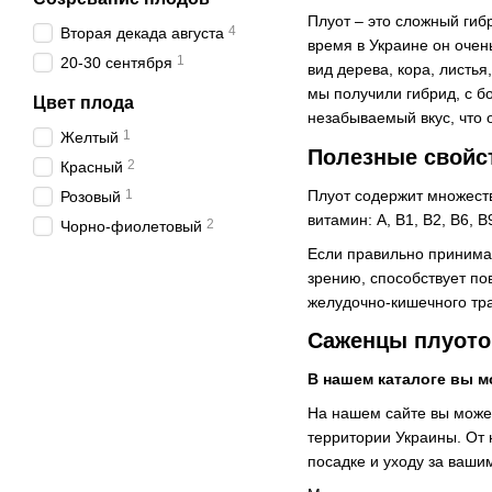
Плуот – это сложный гиб
4
Вторая декада августа
время в Украине он очен
1
20-30 сентября
вид дерева, кора, листь
мы получили гибрид, с б
Цвет плода
незабываемый вкус, что 
1
Желтый
Полезные свойс
2
Красный
1
Плуот содержит множест
Розовый
витамин: А, В1, В2, В6, 
2
Чорно-фиолетовый
Если правильно принимат
зрению, способствует п
желудочно-кишечного тра
Саженцы плуото
В нашем каталоге вы м
На нашем сайте вы може
территории Украины. От
посадке и уходу за ваши