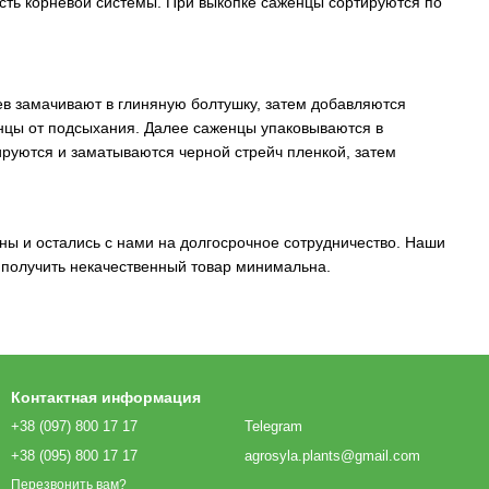
ть корневой системы. При выкопке саженцы сортируются по
ев замачивают в глиняную болтушку, затем добавляются
нцы от подсыхания. Далее саженцы упаковываются в
руются и заматываются черной стрейч пленкой, затем
ны и остались с нами на долгосрочное сотрудничество. Наши
ь получить некачественный товар минимальна.
Контактная информация
+38 (097) 800 17 17
Telegram
+38 (095) 800 17 17
agrosyla.plants@gmail.com
Перезвонить вам?