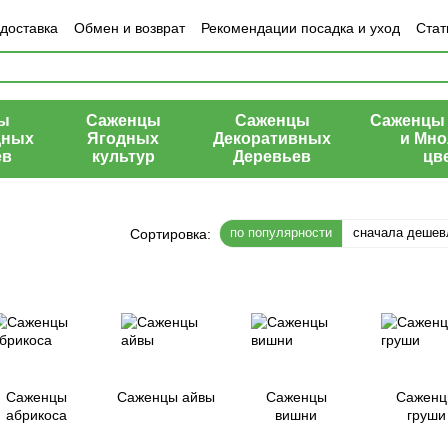
 доставка
Обмен и возврат
Рекомендации посадка и уход
Стат
азине
ы
Саженцы
Саженцы
Саженцы 
дных
Ягодных
Декоративных
и Мно
ев
культур
Деревьев
цв
по популярности
сначала дешев
Сортировка:
Саженцы
Саженцы айвы
Саженцы
Саженц
абрикоса
вишни
груши