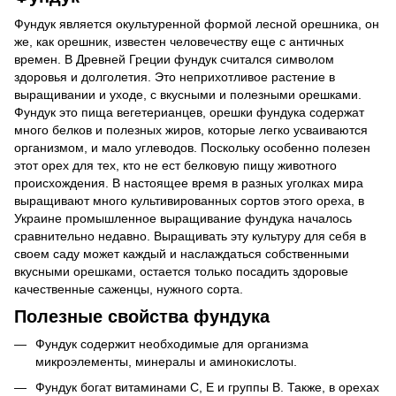
Фундук является окультуренной формой лесной орешника, он
же, как орешник, известен человечеству еще с античных
времен. В Древней Греции фундук считался символом
здоровья и долголетия. Это неприхотливое растение в
выращивании и уходе, с вкусными и полезными орешками.
Фундук это пища вегетерианцев, орешки фундука содержат
много белков и полезных жиров, которые легко усваиваются
организмом, и мало углеводов. Поскольку особенно полезен
этот орех для тех, кто не ест белковую пищу животного
происхождения. В настоящее время в разных уголках мира
выращивают много культивированных сортов этого ореха, в
Украине промышленное выращивание фундука началось
сравнительно недавно. Выращивать эту культуру для себя в
своем саду может каждый и наслаждаться собственными
вкусными орешками, остается только посадить здоровые
качественные саженцы, нужного сорта.
Полезные свойства фундука
Фундук содержит необходимые для организма
микроэлементы, минералы и аминокислоты.
Фундук богат витаминами C, E и группы B. Также, в орехах