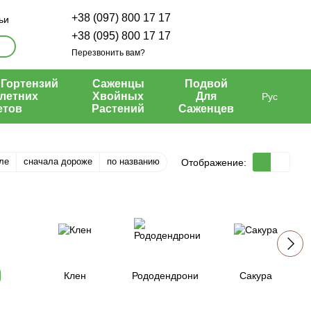
+38 (097) 800 17 17
ьи
+38 (095) 800 17 17
Перезвонить вам?
Гортензий
Саженцы
Подвой
летних
Хвойных
Для
Рус
етов
Растений
Саженцев
ле
сначала дороже
по названию
Отображение:
Клен
Рододендрони
Сакура