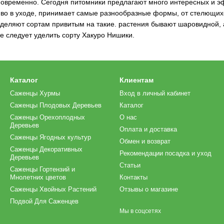
овременно. Сегодня питомники предлагают много интересных и эф
иво в уходе, принимает самые разнообразные формы, от стелющихс
уделяют сортам привитым на такие. растения бывают шаровидной,
е следует уделить сорту Хакуро Нишики.
Каталог
Клиентам
Саженцы Хурмы
Вход в личный кабинет
Саженцы Плодовых Деревьев
Каталог
Саженцы Орехоплодных
О нас
Деревьев
Оплата и доставка
Саженцы Ягодных культур
Обмен и возврат
Саженцы Декоративных
Рекомендации посадка и уход
Деревьев
Статьи
Саженцы Гортензий и
Мнолетних цветов
Контакты
Саженцы Хвойных Растений
Отзывы о магазине
Подвой Для Саженцев
Мы в соцсетях