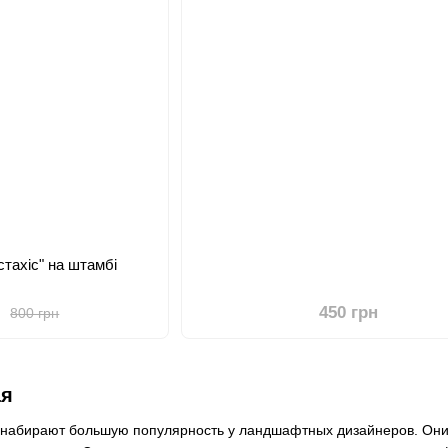
тахіс" на штамбі
н
450 грн
800 грн
ая
 набирают большую популярность у ландшафтных дизайнеров. Они