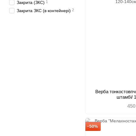
1
Закрита (ЗКС)
2
Закрита ЗКС (в контейнері)
Верба тонкостовпч
штамбі/ 
450
−50%