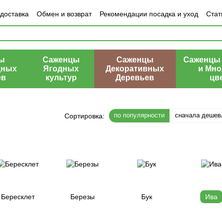
 доставка
Обмен и возврат
Рекомендации посадка и уход
Стат
азине
ы
Саженцы
Саженцы
Саженцы 
дных
Ягодных
Декоративных
и Мно
ев
культур
Деревьев
цв
по популярности
сначала дешев
Сортировка:
Бересклет
Березы
Бук
Ива