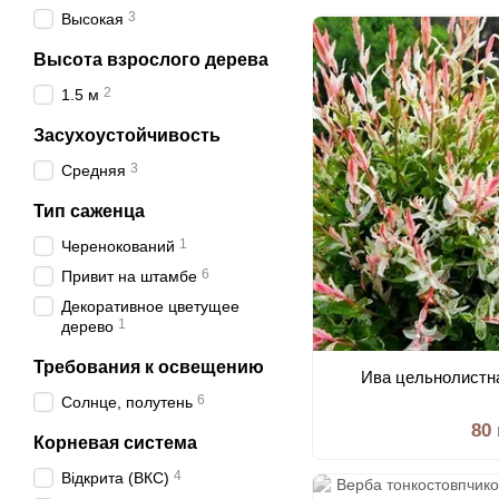
3
Высокая
Высота взрослого дерева
2
1.5 м
Засухоустойчивость
3
Средняя
Тип саженца
1
Черенокований
6
Привит на штамбе
Декоративное цветущее
1
дерево
Требования к освещению
Ива цельнолистн
6
Солнце, полутень
80
Корневая система
4
Відкрита (ВКС)