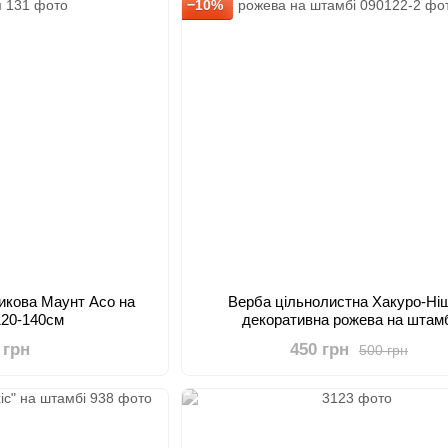
−10%
икова Маунт Асо на
Верба цільнолистна Хакуро-Ніш
120-140см
декоративна рожева на штам
 грн
450 грн
500 грн