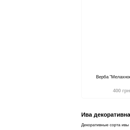
Верба "Мелахнос
400 гр
Ива декоративн
Декоративные сорта ивы