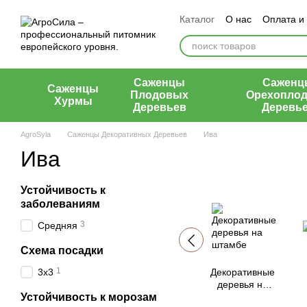
Перейти к основному контенту
Каталог
О нас
Оплата и
Контакты
Отзывы о маг
Саженцы
Саженц
Саженцы
Плодовых
Орехопло
Хурмы
Деревьев
Деревь
AgroSyla
Саженцы Декоративных Деревьев
Ива
Ива
Устойчивость к
заболеваниям
3
Средняя
Схема посадки
1
3х3
Декоративные
деревья на
Устойчивость к морозам
штамбе