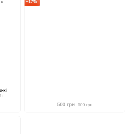
−17%
икі
бі
500 грн
600 грн