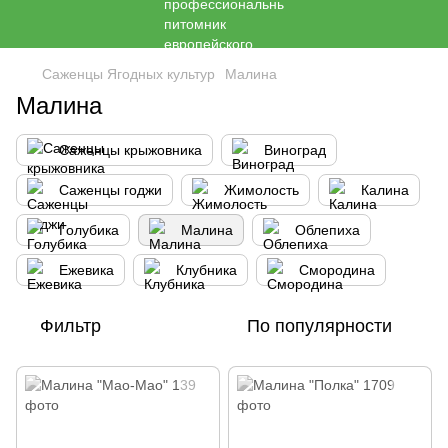
Саженцы Ягодных культур
Малина
Малина
Саженцы крыжовника
Виноград
Саженцы годжи
Жимолость
Калина
Голубика
Малина
Облепиха
Ежевика
Клубника
Cмородина
Фильтр
По популярности