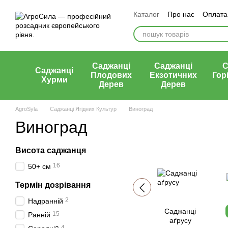
Перейти к основному контенту
Каталог
Про нас
Оплата 
Статті
Контакти
Відгу
Саджанці
Саджанці
С
Саджанці
Плодових
Екзотичних
Гор
Хурми
Дерев
Дерев
AgroSyla
Саджанці Ягідних Культур
Виноград
Виноград
Висота саджанця
16
50+ см
Термін дозрівання
2
Надранній
Саджанці
15
Ранній
аґрусу
4