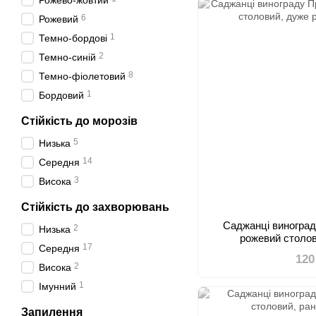
Рожево-жовтий
6
Рожевий
1
Темно-бордові
2
Темно-синій
8
Темно-фіолетовий
1
Бордовий
Стійкість до морозів
5
Низька
14
Середня
3
Висока
Стійкість до захворювань
Саджанці виногра
2
Низька
рожевий столов
17
Середня
120
2
Висока
1
Імунний
Запилення