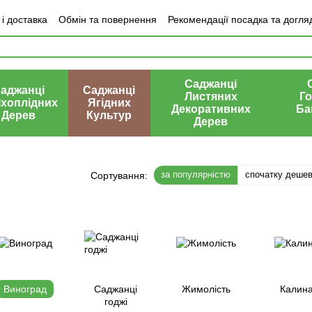
і доставка
Обмін та повернення
Рекомендації посадка та догля
ки про магазин
Саджанці
аджанці
Саджанці
Листяних
Го
іхоплідних
Ягідних
Декоративних
Ба
Дерев
Культур
Дерев
за популярністю
спочатку деше
Сортування:
Виноград
Саджанці
Жимолість
Калин
годжі