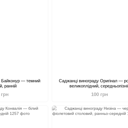
у Байконур — темний
Саджанці винограду Оригінал — р
й, ранній
великоплідний, середньопізні
 грн
100 грн