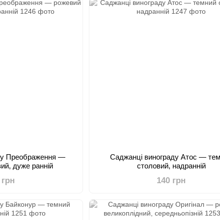
ду Преображення —
Саджанці винограду Атос — те
ий, дуже ранній
столовий, надранній
 грн
140 грн