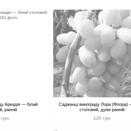
ду Аркадія — білий
Саджанці винограду Лора (Флора) 
й, ранній
столовий, дуже ранній
 грн
120 грн