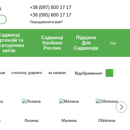
+38 (097) 800 17 17
д
+38 (095) 800 17 17
Передзвонити вам?
Саджанці
Саджанці
Підщепи
ртензій та
Хвойних
Для
Укр
гаторічних
Рослин
Саджанців
квітів
вше
спочатку дорожчі
за назвою
Відображення:
а
Лохина
Малина
Обліпиха