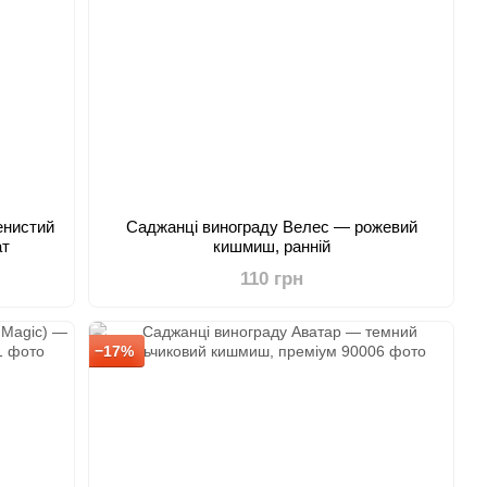
енистий
Саджанці винограду Велес — рожевий
ат
кишмиш, ранній
110 грн
−17%