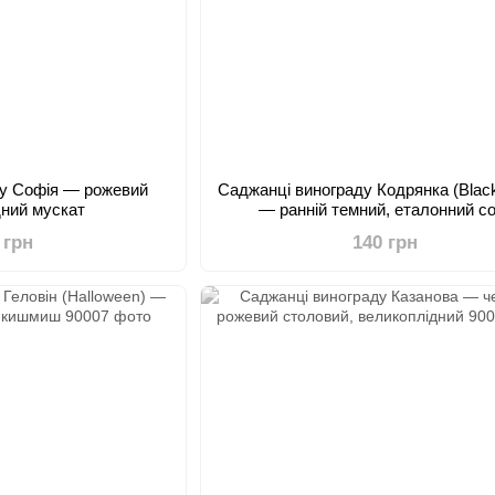
ду Софія — рожевий
Саджанці винограду Кодрянка (Blac
дний мускат
— ранній темний, еталонний с
 грн
140 грн