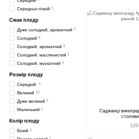
Середній
1
Середньо-пізній
Смак плоду
5
Дуже солодкий, ароматний
9
Солодкий
3
Солодкий, ароматний
1
Солодкий, маслянистий
4
Солодкий, мускатний
Розмір плоду
3
Середній
10
Великий
5
Дуже великий
1
Маленький
Саджанці виногра
столови
Колір плоду
120
3
Білий
1