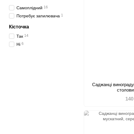
16
Самоплідний
1
Потребує запилювача
Кісточка
14
Так
6
Ні
Саджанці виноград
столови
140