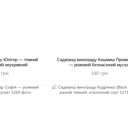
ду Юпітер — темний
Саджанці винограду Кишмиш Пром
ій неукривний
— рожевий безнасінний муск
 грн
140 грн