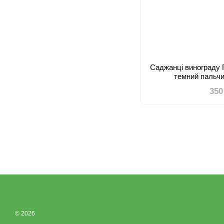
Саджанці винограду 
темний пальч
350
© 2026