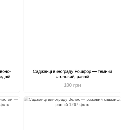
воно-
Саджанці винограду Рошфор — темний
едній
столовий, ранній
100 грн