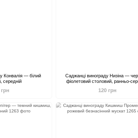
у Конвалія — білий
Саджанці винограду Низіна — чер
, середній
фіолетовий столовий, ранньо-сер
 грн
120 грн