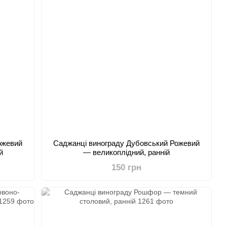
ожевий
Саджанці винограду Дубовський Рожевий
й
— великоплідний, ранній
150 грн