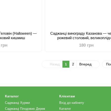
Геловін (Halloween) —
Саджанці винограду Казанова — ч
иковий кишмиш
рожевий столовий, великоплід
 грн
180 грн
Назад
1
2
Вперед
По
Каталог
Клієнтам
Саджанці Хурми
Вхід до кабінету
Саджанці Плодових Дерев
Каталог