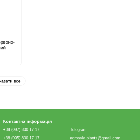
ервоно-
ний
казати все
Контактна інформація
+38 (097) 800 17 17
Telegram
+38 (095) 800 17 17
agrosyla.plants@gmail.com