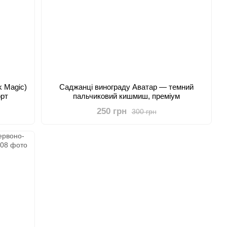
k Magic)
Саджанці винограду Аватар — темний
орт
пальчиковий кишмиш, преміум
250 грн
300 грн