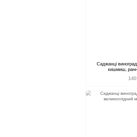
Саджанці виногра
кишмиш, ранн
140