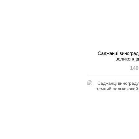
Саджанці виногра
великоплі
140