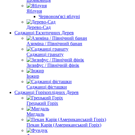
Шовковиця
Яблуня
Червоном'ясі яблуні
Дерево-Сад
Саджанці Екзотичних Дерев
Азиміна / Північний банан
Саджанці гранату
Зизифус / Північній фінік
Інжир
Саджанці фісташки
Саджанці Горіхоплідних Дерев
Грецький Горіх
Мигдаль
Пекан Карія (Американський Горіх)