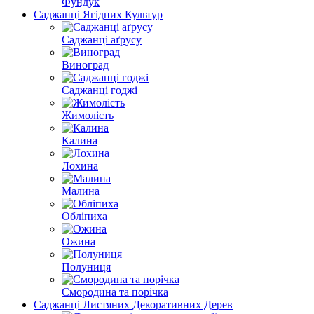
Фундук
Саджанці Ягідних Культур
Саджанці аґрусу
Виноград
Саджанці годжі
Жимолість
Калина
Лохина
Малина
Обліпиха
Ожина
Полуниця
Cмородина та порічка
Саджанці Листяних Декоративних Дерев