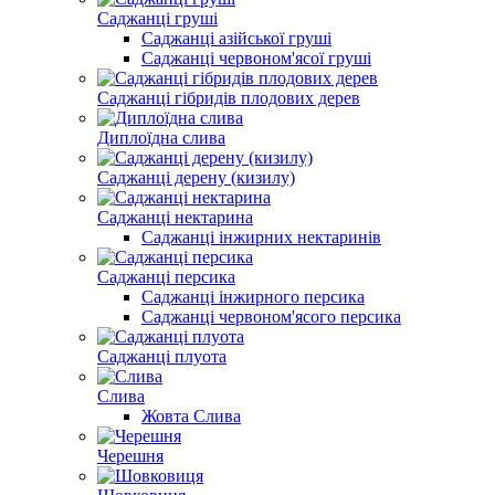
Саджанці груші
Саджанці азійської груші
Саджанці червоном'ясої груші
Саджанці гібридів плодових дерев
Диплоїдна слива
Саджанці дерену (кизилу)
Саджанці нектарина
Саджанці інжирних нектаринів
Саджанці персика
Саджанці інжирного персика
Саджанці червоном'ясого персика
Саджанці плуота
Слива
Жовта Слива
Черешня