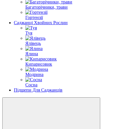
Багаторічники, трави
Гортензії
Саджанці Хвойних Рослин
Туя
Ялівець
Ялина
Кипарисовик
Модрина
Сосна
Підщепи Для Саджанців