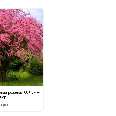
овий рожевий 60+ см –
йнер С2
 грн