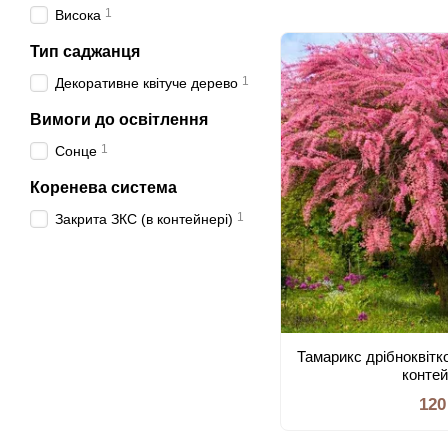
штамбі
1
Висока
Тип саджанця
1
Декоративне квітуче дерево
Вимоги до освітлення
1
Сонце
Коренева система
1
Закрита ЗКС (в контейнері)
Тамарикс дрібноквітк
конте
120