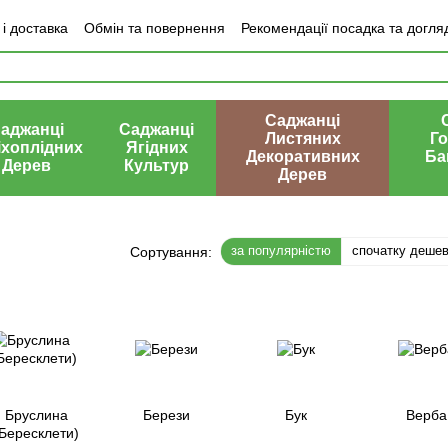
і доставка
Обмін та повернення
Рекомендації посадка та догля
ки про магазин
Саджанці
аджанці
Саджанці
Листяних
Го
іхоплідних
Ягідних
Декоративних
Ба
Дерев
Культур
Дерев
за популярністю
спочатку деше
Сортування:
Бруслина
Берези
Бук
Верба
(Бересклети)