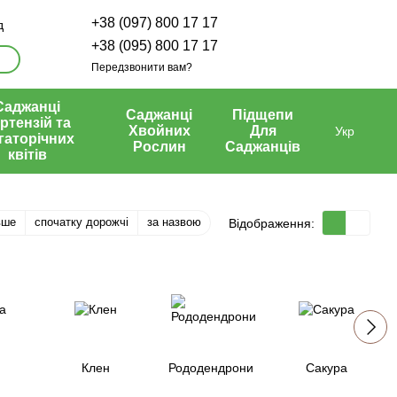
+38 (097) 800 17 17
д
+38 (095) 800 17 17
Передзвонити вам?
Саджанці
Саджанці
Підщепи
ртензій та
Хвойних
Для
Укр
гаторічних
Рослин
Саджанців
квітів
вше
спочатку дорожчі
за назвою
Відображення:
Клен
Рододендрони
Сакура