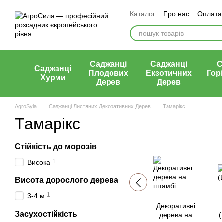
Перейти к основному контенту
Каталог
Про нас
Оплата 
Статті
Контакти
Відгу
Саджанці
Саджанці
С
Саджанці
Плодових
Екзотичних
Гор
Хурми
Дерев
Дерев
AgroSyla
Саджанці Листяних Декоративних Дерев
Тамарікс
Тамарікс
Стійкість до морозів
1
Висока
Висота дорослого дерева
1
3-4 м
Декоративні
Засухостійкість
дерева на