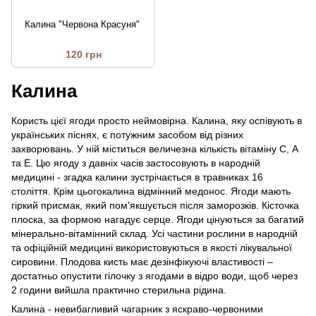
Калина "Червона Красуня"
120 грн
Калина
Користь цієї ягоди просто неймовірна. Калина, яку оспівують в
українських піснях, є потужним засобом від різних
захворювань. У ній міститься величезна кількість вітаміну С, А
та Е. Цю ягоду з давніх часів застосовують в народній
медицині - згадка калини зустрічається в травниках 16
століття. Крім цьогокалина відмінний медонос. Ягоди мають
гіркий присмак, який пом'якшується після заморозків. Кісточка
плоска, за формою нагадує серце. Ягоди цінуються за багатий
мінерально-вітамінний склад. Усі частини рослини в народній
та офіційній медицині використовуються в якості лікувальної
сировини. Плодова кисть має дезінфікуючі властивості –
достатньо опустити гілочку з ягодами в відро води, щоб через
2 години вийшла практично стерильна рідина.
Калина - невибагливий чагарник з яскраво-червоними