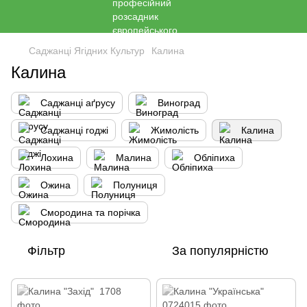
Саджанці Ягідних Культур
Калина
Калина
Саджанці аґрусу
Виноград
Саджанці годжі
Жимолість
Калина
Лохина
Малина
Обліпиха
Ожина
Полуниця
Cмородина та порічка
Фільтр
За популярністю