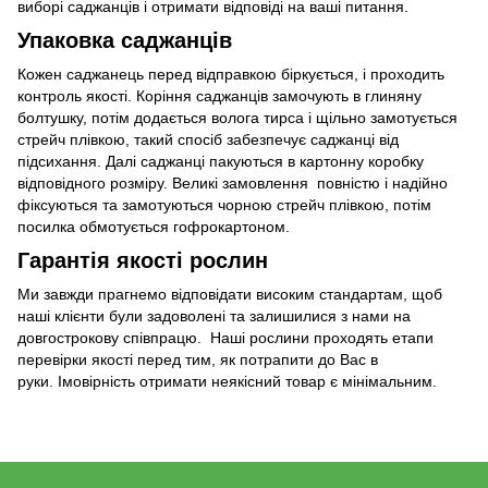
виборі саджанців і отримати відповіді на ваші питання.
Упаковка саджанців
Кожен саджанець перед відправкою біркується, і проходить
контроль якості. Коріння саджанців замочують в глиняну
болтушку, потім додається волога тирса і щільно замотується
стрейч плівкою, такий спосіб забезпечує саджанці від
підсихання. Далі саджанці пакуються в картонну коробку
відповідного розміру. Великі замовлення повністю і надійно
фіксуються та замотуються чорною стрейч плівкою, потім
посилка обмотується гофрокартоном.
Гарантія якості рослин
Ми завжди прагнемо відповідати високим стандартам, щоб
наші клієнти були задоволені та залишилися з нами на
довгострокову співпрацю. Наші рослини проходять етапи
перевірки якості перед тим, як потрапити до Вас в
руки. Імовірність отримати неякісний товар є мінімальним.