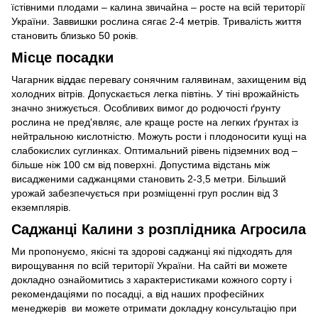
їстівними плодами – калина звичайна – росте на всій території
України. Заввишки рослина сягає 2-4 метрів. Тривалість життя
становить близько 50 років.
Місце посадки
Чагарник віддає перевагу сонячним галявинам, захищеним від
холодних вітрів. Допускається легка півтінь. У тіні врожайність
значно знижується. Особливих вимог до родючості ґрунту
рослина не пред'являє, але краще росте на легких ґрунтах із
нейтральною кислотністю. Можуть рости і плодоносити кущі на
слабокислих суглинках. Оптимальний рівень підземних вод –
більше ніж 100 см від поверхні. Допустима відстань між
висадженими саджанцями становить 2-3,5 метри. Більший
урожай забезпечується при розміщенні груп рослин від 3
екземплярів.
Саджанці Калини з розплідника Агросила
Ми пропонуємо, якісні та здорові саджанці які підходять для
вирощування по всій території України. На сайті ви можете
докладно ознайомитись з характеристиками кожного сорту і
рекомендаціями по посадці, а від наших професійних
менеджерів ви можете отримати докладну консультацію при