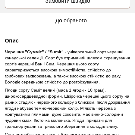
Замовити швидко
До обраного
Опис
Черешня "Сумміт" / "Sumit"
- універсальний сорт черешні
канадської селекції. Сорт був отриманий шляхом схрещування
сортів черешні Ван і Сем. Черешня цього сорту
характеризується високою зимостійкістю, стійкістю до
грибкових захворювань, а також високою стійкістю до раку.
Володіє середньою стійкістю до розтріскування.
Плоди сорту Саміт великі (маса 1 ягоди - 10 грам),
широкосердцевидної форми. Шкірочка черешні цього сорту на
ранніх стадіях - червоного кольору з блиском, після дозрівання
ягоди набуває темно-червоний колір. М'якоть червона з
жовтуватими плямами, дуже соковита, має винно-солодкий
чудовий смак. Кісточка маленька. Ягоди придатні для
транспортуванн та тривалого зберігання в холодильнику.
Сорт потребує запилювача. Кращими запилювачами для