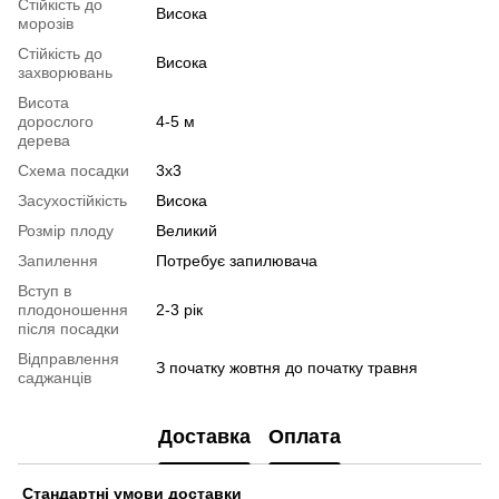
Стійкість до
Висока
морозів
Стійкість до
Висока
захворювань
Висота
дорослого
4-5 м
дерева
Схема посадки
3х3
Засухостійкість
Висока
Розмір плоду
Великий
Запилення
Потребує запилювача
Вступ в
плодоношення
2-3 рік
після посадки
Відправлення
З початку жовтня до початку травня
саджанців
Доставка
Оплата
Стандартні умови доставки