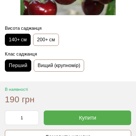
Висота саджанця
140+ см
200+ см
Клас саджанця
Перший
Вищий (крупномір)
В наявності
190 грн
Купити