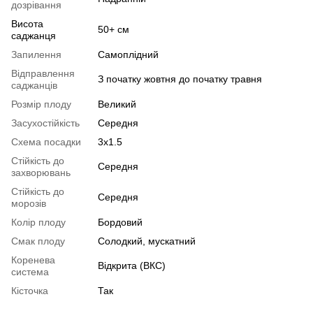
дозрівання
Висота
50+ см
саджанця
Запилення
Самоплідний
Відправлення
З початку жовтня до початку травня
саджанців
Розмір плоду
Великий
Засухостійкість
Середня
Схема посадки
3х1.5
Стійкість до
Середня
захворювань
Стійкість до
Середня
морозів
Колір плоду
Бордовий
Смак плоду
Солодкий, мускатний
Коренева
Відкрита (ВКС)
система
Кісточка
Так