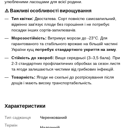
улюбленими ласощами для всієї родини.
⚠️ Важливі особливості вирощування
Тип квітки:
Двостатева. Сорт повністю самозапильний,
відмінно зав'язує плоди без горошіння і не потребує
посадки інших сортів-запилювачів.
Морозостійкість:
Витримує морози до -23°C. Для
гарантованого та стабільного врожаю на більшій частині
України кущ
потребує стандартного укриття на зиму
.
Стійкість до хвороб:
Вище середньої (3–3,5 бала). При
2-3 стандартних профілактичних обробках за сезон листя
та ягоди залишаються чистими від грибкових інфекцій.
Товарність:
Ягоди не схильні до розтріскування після
дощів і мають високу транспортабельність.
Характеристики
Тип саджанця
Черенкований
Термін
Надранній