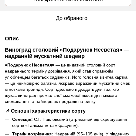
До обраного
Опис
Виноград столовий «Подарунок Несвєтая» —
надранній мускатний шедевр
«Подарунок Несвєтая»
— це видатний столовий сорт
надраннього терміну дозрівання, який став справжнім
улюбленцем багатьох садівників. Його головна візитна картка
— це неймовірно багатий, яскраво виражений мускатний смак
із нотками троянди. Сорт ідеально підходить для тих, хто
шукає виноград преміальної смакової якості для свіжого
споживання та найперших продажів на ринку.
📌 Основні характеристики сорту
Селекція:
Є.Г. Павловський (отриманий від схрещування
сортів «Талісман» та «Красуня»).
Термін дозрівання:
Надранній (95–105 днів). У південних