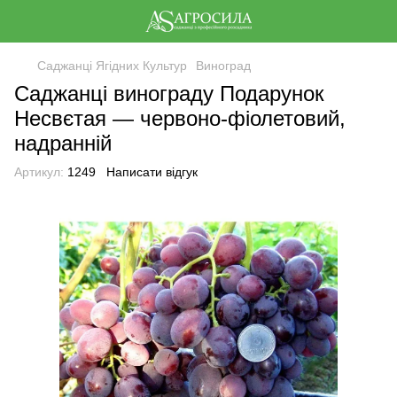
Саджанці Ягідних Культур
Виноград
Саджанці винограду Подарунок
Несвєтая — червоно-фіолетовий,
надранній
Артикул:
1249
Написати відгук