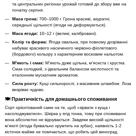
та центральних регіонах урожай готовий до збору вже на
початку серпня.
Маса грона:
700–1000 г. Грона красиві, акуратні,
середньої щільності (ягоди не деформуються).
Маса ягоди:
10–12 г (великі, калібровані).
Колір та форма:
Ягода овальна, при повному дозріванні
набуває красивого насиченого червоно-фіолетового
(бордового) кольору з характерним восковим нальотом.
М'якоть і смак:
М'якоть дуже щільна, м'ясиста і хрустка.
Смак солодкий, з ідеальним балансом кислотності та
еталонним мускатним ароматом.
Сила росту:
Кущі сильнорослі, з масивним штамбом. Лоза
визріває чудово.
🍽 Практичність для домашнього споживання
Сорт орієнтований саме на те, щоб «зірвати з куща і
насолоджуватися». Шкірка у ягід тонка, тому при споживанні
вона абсолютно не відчувається. Завдяки високій щільності
м'якоті (ягода буквально хрумтить на зубах), наявність 1-2
кісточок майже не помічається, що робить цей виноград