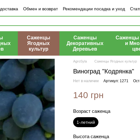
 доставка
Обмен и возврат
Рекомендации посадка и уход
Стат
азине
ы
Саженцы
Саженцы
Саженцы 
дных
Ягодных
Декоративных
и Мно
ев
культур
Деревьев
цв
AgroSyla
Саженцы Ягодных культур
Виноград "Кодрянка"
Нет в наличии
Артикул: 1271
Ост
140 грн
Возраст саженца
1-летний
Высота саженца