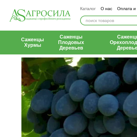
Перейти к основному контенту
Каталог
О нас
Оплата и
Контакты
Отзывы о маг
Саженцы
Саженц
Саженцы
Плодовых
Орехопло
Хурмы
Деревьев
Деревь