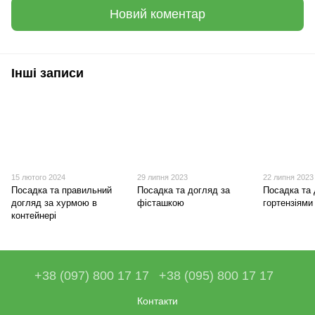
Новий коментар
Інші записи
15 лютого 2024
29 липня 2023
22 липня 2023
Посадка та правильний
Посадка та догляд за
Посадка та 
догляд за хурмою в
фісташкою
гортензіями
контейнері
+38 (097) 800 17 17
+38 (095) 800 17 17
Контакти