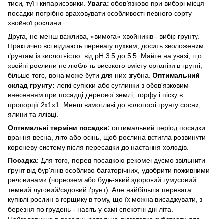
тиси, туї і кипарисовики.
Увага:
обов
'
язково при виборі місця
посадки потрібно враховувати особливості певного сорту
хвойної рослини.
Друга, не менш важлива, «вимога» хвойників - вибір грунту.
Практично всі віддають перевагу пухким, досить зволоженим
ґрунтам із кислотністю від рН 3.5 до 5.5. Майте на увазі, що
хвойні рослини не люблять високого вмісту органіки в грунті,
більше того, вона може бути для них згубна.
Оптимальний
склад грунту:
легкі супіски або суглинки з обов'язковим
внесенням при посадці дернової землі, торфу і піску в
пропорції 2х1х1. Менш вимогливі до вологості грунту сосни,
ялини та ялівці.
Оптимальні терміни посадки:
оптимальний період посадки
врання весна, літо або осінь, щоб рослина встигла розвинути
кореневу систему після пересадки до настання холодів.
Посадка
: Для того, перед посадкою рекомендуємо звільнити
ґрунт від бур'янів особливо багаторічних, удобрити поживними
речовинами (чорнозем або будь-який здоровий гумусовий
темний луговий/садовий ґрунт). Але найбільша перевага
купівлі рослин в горщику в тому, що їх можна висаджувати, з
березня по грудень - навіть у самі спекотні дні літа.
Найголовніше в посадці ретельна підготовка субстрату для