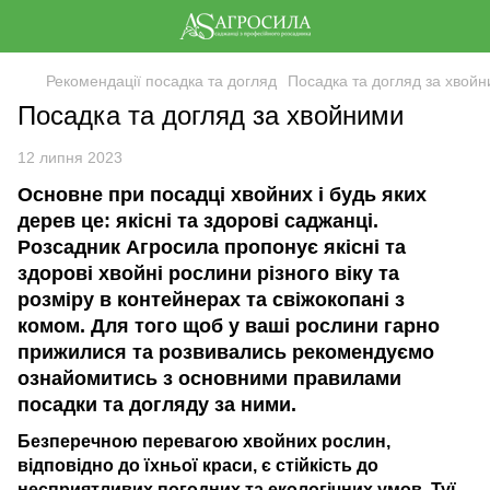
Рекомендації посадка та догляд
Посадка та догляд за хвой
Посадка та догляд за хвойними
12 липня 2023
Основне при посадці хвойних і будь яких
дерев це: якісні та здорові саджанці.
Розсадник Агросила пропонує якісні та
здорові хвойні рослини різного віку та
розміру в контейнерах та свіжокопані з
комом. Для того щоб у ваші рослини гарно
прижилися та розвивались рекомендуємо
ознайомитись з основними правилами
посадки та догляду за ними.
Безперечною перевагою хвойних рослин,
відповідно до їхньої краси, є стійкість до
несприятливих погодних та екологічних умов. Туї,