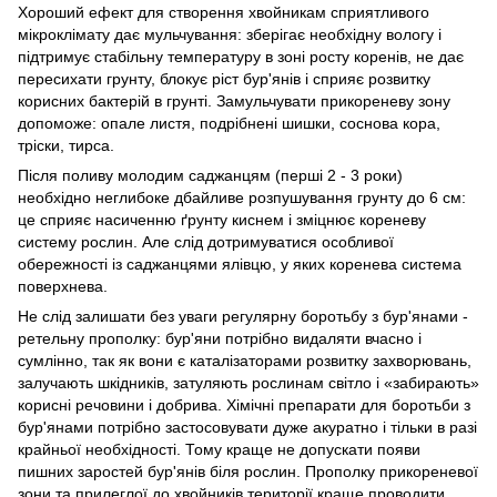
Хороший ефект для створення хвойникам сприятливого
мікроклімату дає мульчування: зберігає необхідну вологу і
підтримує стабільну температуру в зоні росту коренів, не дає
пересихати грунту, блокує ріст бур'янів і сприяє розвитку
корисних бактерій в грунті. Замульчувати прикореневу зону
допоможе: опале листя, подрібнені шишки, соснова кора,
тріски, тирса.
Після поливу молодим саджанцям (перші 2 - 3 роки)
необхідно неглибоке дбайливе розпушування грунту до 6 см:
це сприяє насиченню ґрунту киснем і зміцнює кореневу
систему рослин. Але слід дотримуватися особливої ​​
обережності із саджанцями ялівцю, у яких коренева система
поверхнева.
Не слід залишати без уваги регулярну боротьбу з бур'янами -
ретельну прополку: бур'яни потрібно видаляти вчасно і
сумлінно, так як вони є каталізаторами розвитку захворювань,
залучають шкідників, затуляють рослинам світло і «забирають»
корисні речовини і добрива. Хімічні препарати для боротьби з
бур'янами потрібно застосовувати дуже акуратно і тільки в разі
крайньої необхідності. Тому краще не допускати появи
пишних заростей бур'янів біля рослин. Прополку прикореневої
зони та прилеглої до хвойників території краще проводити