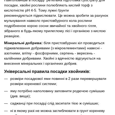
посадки, хвойні рослини полюбляють кислий торф з
кислотністю рН 4-5. Тому лужні ґрунти
рекомендуються підкислювати. Це можна зробити за рахунок
мульчування навколо пристовбурного кола рослини
подрібненою корою сосни звичайної та хвойного гілля,
зібраного в будь-якому прилеглому лісі і органікою з кислою
реакцією.
Мінеральні добрива:
біля пристовбурних кіл проводиться
підживлювання добривами (з мікроелементами) навесні -
азотними, влітку - фосфорними, серпень - вересень -
калійними добривами. Хвойні з вдячністю відгукується на
внесення мінеральних і органічних добрив.
Універсальні правила посадки хвойників:
розміри посадкової ями повинні в 2 рази перевершувати
розміри кореневої системи;
яму потрібно наполовину заповнити родючою сумішшю
(див. вище);
саджанці при посадці слід засипати тією ж сумішшю;
ні в якому разі не можна заглиблювати в грунт кореневу