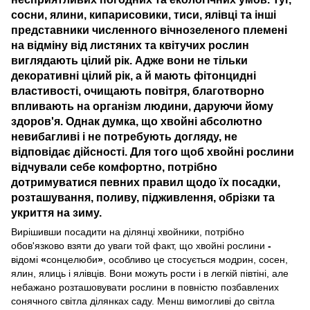
сосни, ялини, кипарисовики, тиси, ялівці та інші
представники численного вічнозеленого племені
на відміну від листяних та квітучих рослин
виглядають цілий рік. Адже вони не тільки
декоративні цілий рік, а й мають фітонцидні
властивості, очищають повітря, благотворно
впливають на організм людини, даруючи йому
здоров'я. Однак думка, що хвойні абсолютно
невибагливі і не потребують догляду, не
відповідає дійсності. Для того щоб хвойні рослини
відчували себе комфортно, потрібно
дотримуватися певних правил щодо їх посадки,
розташування, поливу, підживлення, обрізки та
укриття на зиму.
Вирішивши посадити на ділянці хвойники, потрібно
обов'язково взяти до уваги той факт, що хвойні рослини
-
відомі
«
сонцелюби
»
, особливо це стосується модрин, сосен,
ялин, ялиць і ялівців. Вони можуть рости і в легкій півтіні, але
небажано розташовувати рослини в повністю позбавлених
сонячного світла ділянках саду. Менш вимогливі до світла