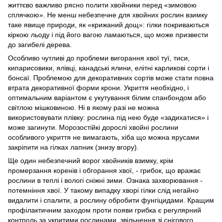
життєво важливо рясно полити хвойники перед «зимовою
сплячкою». Не менш небезпечне для хвойних рослин взимку
таке явище природи, як «крижаний дощ»: гілки покриваються
кіркою льоду і під його вагою ламаються, що може призвести
до загибелі дерева.
Особливо чутливі до проблеми вигорання хвої туї, тиси,
кипарисовики, ялівці, канадські ялини, елітні карликові сорти і
бонсаї. Проблемою для декоративних сортів може стати повна
втрата декоративної форми крони. Укриття необхідно, і
оптимальним варіантом є
укутування білим спанбондом або
світлою мішковиною. Ні в якому разі не можна
використовувати плівку: рослина під нею буде «задихатися» і
може загинути. Морозостійкі дорослі хвойні рослини
особливого укриття не вимагають, хіба що можна ярусами
закріпити на гілках лапник (знизу вгору).
Ще один небезпечний ворог хвойників взимку, крім
промерзання коренів і обгорання хвої, - грибок, що вражає
рослини в теплі і вологі сніжні зими. Ознака захворювання -
потемніння хвої. У такому випадку хворі гілки слід негайно
видалити і спалити, а рослину обробити фунгіцидами. Кращим
профілактичним заходом проти появи грибка є регулярний
контроль за укритими рослинами, звільнення зі снігового