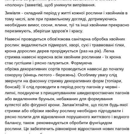
«полону» (заметів), щоб уникнути випрівання.
Зимівля - складний період у житті кожної рослини і хвойників в
тому числі, але при правильному догляді, дотримуючись
необхідних вимог, сосни, ялини, туї та інші хвойники прекрасно
перезимують, зберігши здоров'я і красу.
Навесні проводиться обов'язкова санітарна обробка хвойних
рослин: видаляються підмерзлі, хворі, сухі і травмовані гілки,
крона дорослих дерев проріджується (раз на рік). Легка
стрижка навесні корисна всім хвойним рослинам - їх крона
стає густішим і рясно галузиться.
Формуюча
обрізка декоративних сортів проводиться навесні до початку
сокоруху (кінець лютого - березень). Особливу увагу слід
звернути на
фасонну стрижку декоративних форм (топіари,
бонсай): її слід проводити в період росту пагонів у червні -
липні, поєднуючи з прищипуванням швидкозростаючих пагонів
або видаленням бруньок, небажаних для формування
кулястої або фігурної крони. Запам'ятайте, що після будь-якої
стрижки або обрізки хвойну рослину необхідно підгодувати і
рясно полити для відновлення порушеного життєвого і водного
балансу, також рекомендується обробити фунгіцидом
рослини. Це забезпечить рівномірне відростання нових пагонів