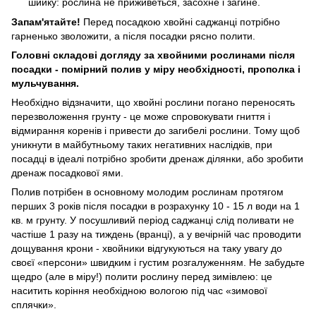
шийку: рослина не приживеться, засохне і загине.
Запам'ятайте!
Перед посадкою хвойні саджанці потрібно
гарненько зволожити, а після посадки рясно полити.
Головні складові догляду за хвойними рослинами після
посадки - помірний полив у міру необхідності, прополка і
мульчування.
Необхідно відзначити, що хвойні рослини погано переносять
перезволоження грунту - це може спровокувати гниття і
відмирання коренів і привести до загибелі рослини. Тому щоб
уникнути в майбутньому таких негативних наслідків, при
посадці в ідеалі потрібно зробити дренаж ділянки, або зробити
дренаж посадкової ями.
Полив потрібен в основному молодим рослинам протягом
перших 3 років після посадки в розрахунку 10 - 15 л води на 1
кв. м грунту. У посушливий період саджанці слід поливати не
частіше 1 разу на тиждень (вранці), а у вечірній час проводити
дощування крони - хвойники відгукуються на таку увагу до
своєї «персони» швидким і густим розгалуженням. Не забудьте
щедро (але в міру!) полити рослину перед зимівлею: це
наситить коріння необхідною вологою під час «зимової
сплячки».