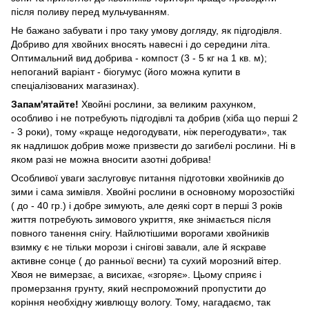
після поливу перед мульчуванням.
Не бажано забувати і про таку умову догляду, як підгодівля.
Добриво для хвойних вносять навесні і до середини літа.
Оптимальний вид добрива - компост (3 - 5 кг на 1 кв. м);
непоганий варіант - біогумус (його можна купити в
спеціалізованих магазинах).
Запам'ятайте!
Хвойні рослини, за великим рахунком,
особливо і не потребують підгодівлі та добрив (хіба що перші 2
- 3 роки), тому «краще недогодувати, ніж перегодувати», так
як надлишок добрив може призвести до загибелі рослини. Ні в
яком разі не можна вносити азотні добрива!
Особливої ​​уваги заслуговує питання підготовки хвойників до
зими і сама зимівля. Хвойні рослини в основному морозостійкі
( до - 40 гр.) і добре зимують, але деякі сорт в перші 3 років
життя потребують зимового укриття, яке знімається після
повного танення снігу. Найлютішими ворогами хвойників
взимку є не тільки морози і снігові завали, але й яскраве
активне сонце ( до ранньої весни) та сухий морозний вітер.
Хвоя не вимерзає, а висихає, «згоряє». Цьому сприяє і
промерзання грунту, який неспроможний пропустити до
коріння необхідну живлющу вологу. Тому, нагадаємо, так