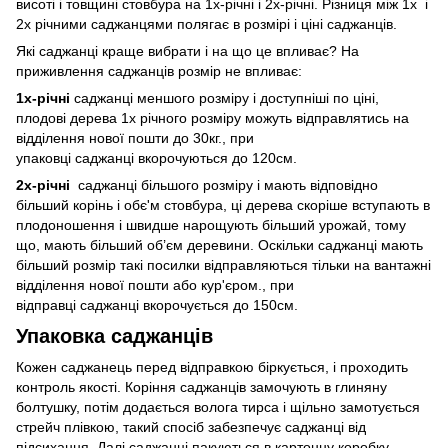
висоті і товщині стовбура на 1х-річні і 2х-річні. Різниця між 1х і
2х річними саджанцями полягає в розмірі і ціні саджанців.
Які саджанці краще вибрати і на що це впливає? На
приживлення саджанців розмір не впливає:
1х-річні
саджанці меншого розміру і доступніші по ціні,
плодові дерева 1х річного розміру можуть відправлятись на
відділення нової пошти до 30кг., при
упаковці саджанці вкорочуються до 120см.
2х-річні
саджанці більшого розміру і мають відповідно
більший корінь і обє'м стовбура, ці дерева скоріше вступають в
плодоношення і швидше нарощують більший урожай, тому
що, мають більший об’єм деревини. Оскільки саджанці мають
більший розмір такі посилки відправляються тільки на вантажні
відділення нової пошти або кур'єром., при
відправці саджанці вкорочується до 150см.
Упаковка саджанців
Кожен саджанець перед відправкою біркується, і проходить
контроль якості. Коріння саджанців замочують в глиняну
болтушку, потім додається волога тирса і щільно замотується
стрейч плівкою, такий спосіб забезпечує саджанці від
підсихання. Далі саджанці пакуються в картонну коробку