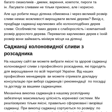
багато смаколиків - джеми, варення, компоти, пироги та
ін. Ласувати сливами не тільки приємно, але і корисно.
Але що робити якщо ділянка обмежена і через великий розмір
сливи немає можливості вирощувати великі дерева? Вихід є,
придбади саджанці карликових або колоноподібних дерев
сливи. Особливістю таких дерев є слаборослість і компактний
розмір дорослого дерева. Перевагою карликових дерев є їхній
розмір вони займають мінімум місця на ділянці.
Саджанці колоновидної сливи з
розсадника
На нашому сайті ви можете вибрати якісні та здорові саджанці
колоновидної сливи з професійного розсадника, які підходять
для вирощування по всій території України. Від наших
професійних менеджерів ви можете отримати докладну
консультацію при виборі саджанців і рекомендації по посадці
та догляду за вашими саджанцями.
Механічна викопка саджанців в нашому розпліднику
забезпечує максимальну цілісність кореневої системи. Ми
реалізовуємо тільки якісні, правильно сформовані і визрівші
саджанці. При викопці саджанці сортуються по розміру: по