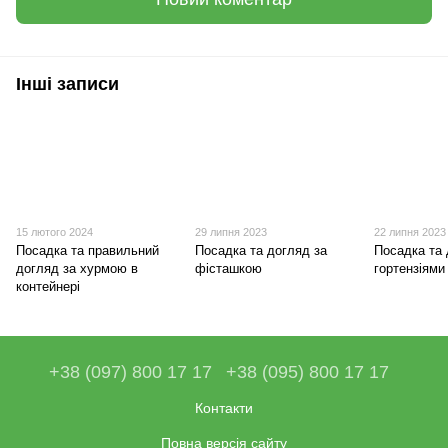
Інші записи
15 лютого 2024
29 липня 2023
22 липня 2023
Посадка та правильний
Посадка та догляд за
Посадка та 
догляд за хурмою в
фісташкою
гортензіями
контейнері
+38 (097) 800 17 17
+38 (095) 800 17 17
Контакти
Повна версія сайту