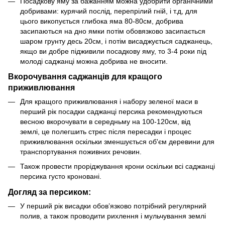
Посадкову яму за бажанням можна удобрити органічними
добривами: курячий послід, перепрілий гній, і т.д, для
цього викопується глибока яма 80-80см, добрива
засипаються на дно ямки потім обовязково засипається
шаром грунту десь 20см, і потім висаджується саджанець,
якщо ви добре підживили посадкову яму, то 3-4 роки під
молоді саджанці можна добрива не вносити.
Вкорочування саджанців для кращого
приживлювання
Для кращого приживлювання і набору зеленої маси в
перший рік посадки саджанці персика рекомендуються
весною вкорочувати в середньму на 100-120см, від
землі, це полегшить стрес після пересадки і процес
приживлювання оскільки зменшується об'єм деревини для
транспортування поживних речовин.
Також провести проріджування крони оскільки всі саджанці
персика густо кроновані.
Догляд за персиком:
У перший рік висадки обов’язково потрібний регулярний
полив, а також проводити рихлення і мульчування землі