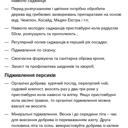
навколо саджанця.
Перед розпусканням і цвітіння потрібно обробити
дерева від грибкових захворювань препаратами на основі
міді, Чемпіон, Косайд, Медян Екстра і т.п;
Навколо молодих саджанців пристовбурні кола радіусом
50см, розпушують та прополюють ;
Регулярний полив саджанців в перший рік посадки;
Підживлення по сезону;
Своєчасна формуюча та санітарна обрізка крони;
Захист та профілактика шкідників та хвороб;
Підживлення персиків
Органічні добрива: курячий послід, перепрілий гній,
садовий компост, вносять раз у два-три роки у
пристовбурні кола навесні та влітку. Якщо пристовбурні
кола засіяні травою, то органічні підживлення можна
взагалі не вносити.
Мінеральні підживлення. Весна і до середини літа – час
для внесення добрива із переважанням азоту. Друга
половина літа та осінь: використовуйте добрива із калієм