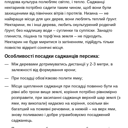
плодова культура полюбляє світло, і тепло. Саджанці
нектаринів потрібно садити таким чином, щоб вони були
захищеними від північних вітрів і протягів. Низина — не
найкраще місце для цих дерев, вони люблять теплий ґрунт.
Нектарини, як і інші дерева, любить окультурений родючий
ґрунт, без надлишку води – суглинки та суппіски. Занадто
глиниста, піщана та торф'яна земля – не підходить.
Нектарин не буде миритися із затіненням, підійдуть тільки
повністю відкриті сонячні місця.
Особливості посадки саджанців персика:
Між деревами дотримуватись дистанції у 2-3 метри, в
залежності від формування крони;
При посадці обов’язково полити ямку;
Місце щеплення саджанця при посадці повинно бути на
рівні або трохи вище землі, коріння потрібно рівномірно
розправити, при засипанні саджанця верхній шар землі (з
ями, яку викопали) кидаємо на коріння, оскільки він
багатший на поживні речовини, а нижній – на верх ями,
знову поливаємо і добре утрамбовуємо посаджений
саджанець.