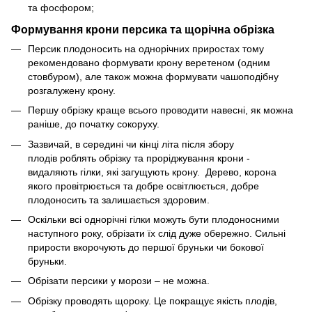
та фосфором;
Формування крони персика та щорічна обрізка
Персик плодоносить на однорічних приростах тому
рекомендовано формувати крону веретеном (одним
стовбуром), але також можна формувати чашоподібну
розгалужену крону.
Першу обрізку краще всього проводити навесні, як можна
раніше, до початку сокоруху.
Зазвичай, в середині чи кінці літа після збору
плодів роблять обрізку та проріджування крони -
видаляють гілки, які загущують крону. Дерево, корона
якого провітрюється та добре освітлюється, добре
плодоносить та залишається здоровим.
Оскільки всі однорічні гілки можуть бути плодоносними
наступного року, обрізати їх слід дуже обережно. Сильні
прирости вкорочують до першої бруньки чи бокової
бруньки.
Обрізати персики у морози – не можна.
Обрізку проводять щороку. Це покращує якість плодів,