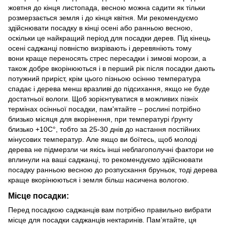
жовтня до кінця листопада, весною можна садити як тільки
розмерзається земля і до кінця квітня. Ми рекомендуємо
здійснювати посадку в кінці осені або ранньою весною,
оскільки це найкращий період для посадки дерев. Під кінець
осені саджанці повністю визрівають і деревяніють тому
вони краще переносять стрес пересадки і зимові морози, а
також добре вкорінюються і в перший рік після посадки дають
потужний приріст, крім цього пізньою осінню температура
спадає і дерева менш вразливі до підсихання, якщо не буде
достатньої вологи. Щоб зорієнтуватися в можливих пізніх
термінах осінньої посадки, пам'ятайте – рослині потрібно
близько місяця для вкорінення, при температурі ґрунту
близько +10С°, тобто за 25-30 днів до настання постійних
мінусових температур. Але якщо ви боїтесь, щоб молоді
дерева не підмерзли чи якісь інші неблагополучні фактори не
вплинули на ваші саджанці, то рекомендуємо здійснювати
посадку ранньою весною до розпускання бруньок, тоді дерева
краще вкорінюються і земля більш насичена вологою.
Місце посадки:
Перед посадкою саджанців вам потрібно правильно вибрати
місце для посадки саджанців нектаринів. Пам’ятайте, ця