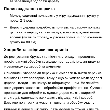
та забезпечує здоров'я дереву.
Полив саджанців персика
Молоді саджанці поливають у міру підсихання ґрунту у
перші 2-3 роки.
Дорослі дерева потребують поливів: на самому початку
цвітіння, у період наливу плодів, вологозарядний полив
восени (після листопаду – рясний полив, із промоканням
ґрунту на 80 см).
Хвороби та шкідники нектаринів
До розпускання бруньок та після листопаду – проводять
профілактичні обробки сумішшю препаратів із фунгіциду та
інсектициду від хвороб та шкідників.
Основними хворобами персика є кучерявість листя персиків,
моніліоз і клятероспоріоз. Тому якщо ви хочете мати здорові
дерева і плоди – не нехтуйте обприскуванням. Не чекайте
поки дерева захворіють, обробляйте профілактично. Сучасні
препарати для обробки плодових дерев мають широкий
спектр дії, одночасно захищають від шкідників і хвороб.
Важливо не упустити момент, і виконати обробку вчасно.
Личинки й дорослі шкідники їдять молоді листочки, квіти та