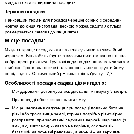
мигдаля який ви вирішили посадити.
Терміни посадки:
Найкращий термін для посадки черешні осінню з середини
жовтня до кінця листопада, весною можна садити як тільки
розмерзається земля і до кінця квітня.
Місце посадки:
Мигдаль краще висаджувати на легкі суглинки та звичайний
чорнозем. Він любить ґрунти з високим вмістом вапна і ті, що
добре провітрюються. Ґрунтові води на ділянці мають залягати
глибоко. Проте вологі кислі та засолені глинисті ґрунти йому
не підходять. Оптимальний pH кислотність ґрунту - 7,7.
Особливості посадки саджанців мигдалю:
Між деревами дотримуватись дистанції мінімум у 3 метри;
При посадці обов’язково полити ямку;
Місце щеплення саджанця при посадці повинно бути на
рівні або трохи вище землі, коріння потрібно рівномірно
розправити, при засипанні саджанця верхній шар землі (з
ями, яку викопали) кидаємо на коріння, оскільки він
багатший на поживні речовини, а нижній – на верх ями,