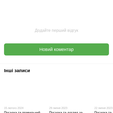
Додайте перший відгук
Новий коментар
Інші записи
15 лютого 2024
29 липня 2023
22 липня 2023
Посадка та правильний
Посадка та догляд за
Посадка та 