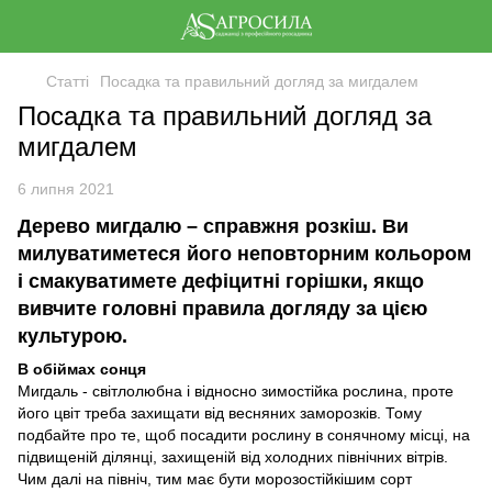
Статті
Посадка та правильний догляд за мигдалем
Посадка та правильний догляд за
мигдалем
6 липня 2021
Дерево мигдалю – справжня розкіш. Ви
милуватиметеся його неповторним кольором
і смакуватимете дефіцитні горішки, якщо
вивчите головні правила догляду за цією
культурою.
В обіймах сонця
Мигдаль - світлолюбна і відносно зимостійка рослина, проте
його цвіт треба захищати від весняних заморозків. Тому
подбайте про те, щоб посадити рослину в сонячному місці, на
підвищеній ділянці, захищеній від холодних північних вітрів.
Чим далі на північ, тим має бути морозостійкішим сорт