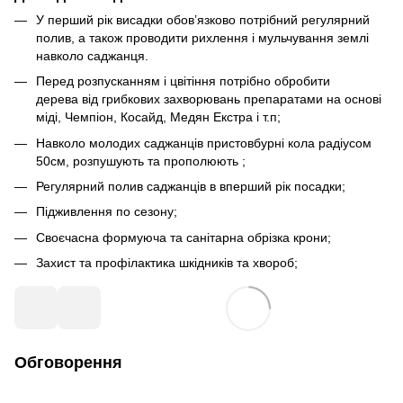
У перший рік висадки обов’язково потрібний регулярний
полив, а також проводити рихлення і мульчування землі
навколо саджанця.
Перед розпусканням і цвітіння потрібно обробити
дерева від грибкових захворювань препаратами на основі
міді, Чемпіон, Косайд, Медян Екстра і т.п;
Навколо молодих саджанців пристовбурні кола радіусом
50см, розпушують та прополюють ;
Регулярний полив саджанців в вперший рік посадки;
Підживлення по сезону;
Своєчасна формуюча та санітарна обрізка крони;
Захист та профілактика шкідників та хвороб;
Обговорення