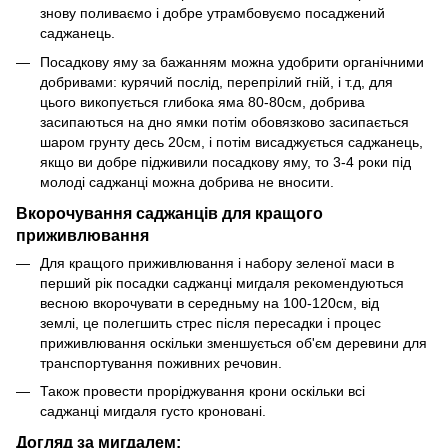
знову поливаємо і добре утрамбовуємо посаджений
саджанець.
Посадкову яму за бажанням можна удобрити органічними
добривами: курячий послід, перепрілий гній, і т.д, для
цього викопується глибока яма 80-80см, добрива
засипаються на дно ямки потім обовязково засипається
шаром грунту десь 20см, і потім висаджується саджанець,
якщо ви добре підживили посадкову яму, то 3-4 роки під
молоді саджанці можна добрива не вносити.
Вкорочування саджанців для кращого
приживлювання
Для кращого приживлювання і набору зеленої маси в
перший рік посадки саджанці мигдаля рекомендуються
весною вкорочувати в середньму на 100-120см, від
землі, це полегшить стрес після пересадки і процес
приживлювання оскільки зменшується об'єм деревини для
транспортування поживних речовин.
Також провести проріджування крони оскільки всі
саджанці мигдаля густо кроновані.
Догляд за мигдалем: