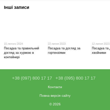
Інші записи
15 лютого 2024
22 липня 2023
12 липня 2023
Посадка та правильний
Посадка та догляд за
Посадка та 
догляд за хурмою в
гортензіями
хвойними
контейнері
+38 (097) 800 17 17
+38 (095) 800 17 17
Контакти
Повна версія сайту
© 2026