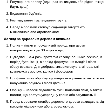
Регулярного поливу (один раз на тиждень або рідше, якщо
йдуть дощі),
Видалення бур'янів.
Розпушування і мульчування грунту.
Перед морозами стовбур саджанця загортають
мішковиною або агроволокном.
Догляд за дорослим деревом включає:
Полив – тільки в посушливий період, при цьому
використовують до 30 літрів води;
Підгодівлі – 3-4 рази протягом сезону: ранньою весною, в
період бутонізації, в період формування плодів і після
збору врожаю. Для добрива використовують мінеральні
комплекси з азотом, калієм і фосфором.
Профілактичну обробку від шкідників – ранньою весною по
набуханню бруньок і після цвітіння.
Обрізку – навесні видаляють сухі і поламані гілки, а також
пагони, що ростуть усередину крони або загущають її.
Перед морозами стовбур дорослого дерева захищають від
гризунів мішковиною або агроволокном.