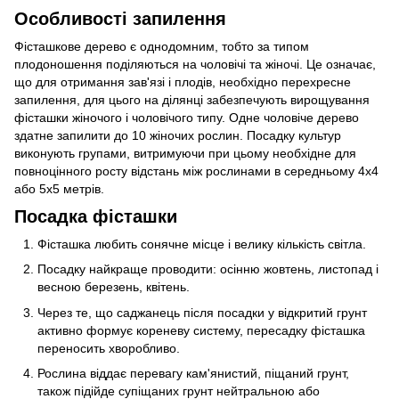
Особливості запилення
Фісташкове дерево є однодомним, тобто за типом
плодоношення поділяються на чоловічі та жіночі. Це означає,
що для отримання зав'язі і плодів, необхідно перехресне
запилення, для цього на ділянці забезпечують вирощування
фісташки жіночого і чоловічого типу. Одне чоловіче дерево
здатне запилити до 10 жіночих рослин. Посадку культур
виконують групами, витримуючи при цьому необхідне для
повноцінного росту відстань між рослинами в середньому 4х4
або 5х5 метрів.
Посадка фісташки
Фісташка любить сонячне місце і велику кількість світла.
Посадку найкраще проводити: осінню жовтень, листопад і
весною березень, квітень.
Через те, що саджанець після посадки у відкритий грунт
активно формує кореневу систему, пересадку фісташка
переносить хворобливо.
Рослина віддає перевагу кам'янистий, піщаний грунт,
також підійде супіщаних грунт нейтральною або