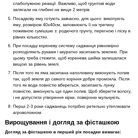
слаболужною реакції. Важливо, щоб грунтові води
залягали на глибині не вище 2 метрів.
Посадкову яму готують завчасно, для цього: викопують
яму, розміром 40х40см, заповнюють її на третину
поживною сумішшю з: родючого грунту, перегною і піску в
рівних кількостях.
При посадці кореневу систему саджанця рівномірно
розподіляють руками і акуратно засипають землею. При
цьому треба стежити, щоб коренева шийка залишалася
вищою за рівень землі.
Після того як яма засипана наполовину виконують полив
так, щоб земля до самого коріння добре промокла. Після
того як вода повністю вбереться, засипають лунку
повністю, виконують ще один полив. Щоб зберегти вологу,
і не допустити утворення кірки, поверхню мульчують.
Перші 2-3 роки саджанець потрібно ретельно утеплювати
агроволокном.
Вирощування і догляд за фісташкою
Догляд за фісташкою в перший рік посадки вимагає: