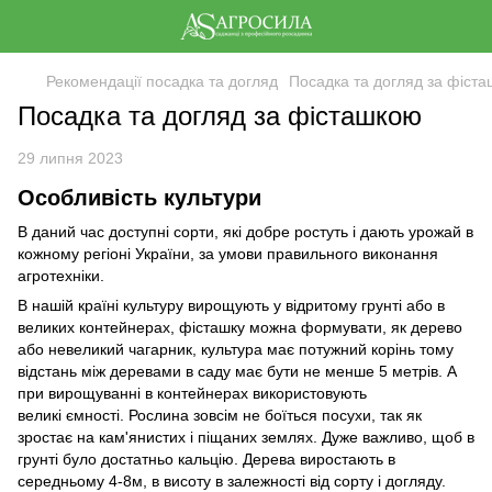
Рекомендації посадка та догляд
Посадка та догляд за фіст
Посадка та догляд за фісташкою
29 липня 2023
Особливість культури
В даний час доступні сорти, які добре ростуть і дають урожай в
кожному регіоні України, за умови правильного виконання
агротехніки.
В нашій країні культуру вирощують у відритому грунті або в
великих контейнерах, фісташку можна формувати, як дерево
або невеликий чагарник, культура має потужний корінь тому
відстань між деревами в саду має бути не менше 5 метрів. А
при вирощуванні в контейнерах використовують
великі ємності. Рослина зовсім не боїться посухи, так як
зростає на кам'янистих і піщаних землях. Дуже важливо, щоб в
грунті було достатньо кальцію. Дерева виростають в
середньому 4-8м, в висоту в залежності від сорту і догляду.