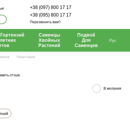
+38 (097) 800 17 17
ьи
+38 (095) 800 17 17
Перезвонить вам?
Гортензий
Саженцы
Подвой
летних
Хвойных
Для
Рус
етов
Растений
Саженцев
ревьев
Пекан Кария
авить отзыв
В желания
тний