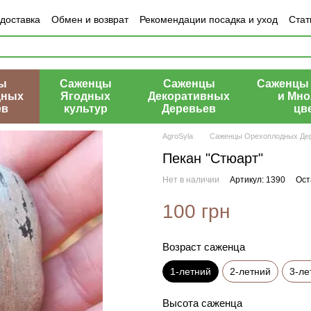
 доставка
Обмен и возврат
Рекомендации посадка и уход
Стат
азине
ы
Саженцы
Саженцы
Саженцы 
дных
Ягодных
Декоративных
и Мно
ев
культур
Деревьев
цв
AgroSyla
Саженцы Орехоплодных Де
Пекан "Стюарт"
Нет в наличии
Артикул: 1390
Ост
100 грн
Возраст саженца
1-летний
2-летний
3-ле
Высота саженца