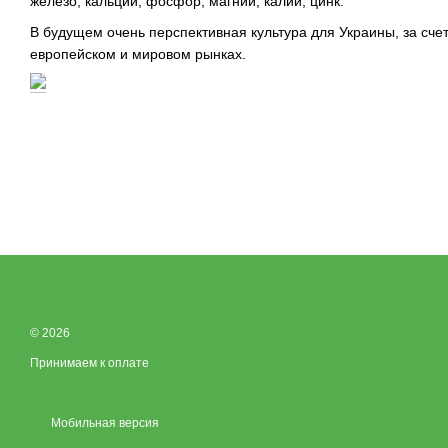
железо, кальций, фосфор, магний, калий, цинк.
В будущем очень перспективная культура для Украины, за счет
европейском и мировом рынках.
© 2026
Принимаем к оплате
Мобильная версия