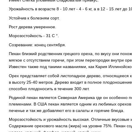
Урожайность в возрасте 8 - 10 лет - 4 - 6 кг, а в 12 - 15 лет до 
Устойчив к болезням сорт.
Рост дерева умеренное.
Морозостойкость - 31 С °.
Созревание: конец сентября.
Пекан близкий родственник грецкого ореха, по вкусу они похож
мягкое с отсутствием горечи, при этом перегородки внутри оре
Известен также под такими названиями, как Кария Иллинойско
Орех представляет собой листопадное дерево, относящееся к
в высоту 25-40 метров. Дерево входит в полное плодоношение 
способно плодоносить в течение 300 лет.
Родиной пекан является Северная Америка где он особенно 
племенами. В США пекан является одним из любимых орехов с
печенье и так же добавляют его в салаты и горячие блюда.
Морозостойкость и урожайность высокая. Отличные вкусовые 
Содержание орехового масла (жира) на уровне 75%. Пекан сод