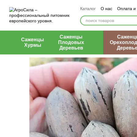
Перейти к основному контенту
Каталог
О нас
Оплата и
Контакты
Отзывы о маг
Саженцы
Саженц
Саженцы
Плодовых
Орехопло
Хурмы
Деревьев
Деревь