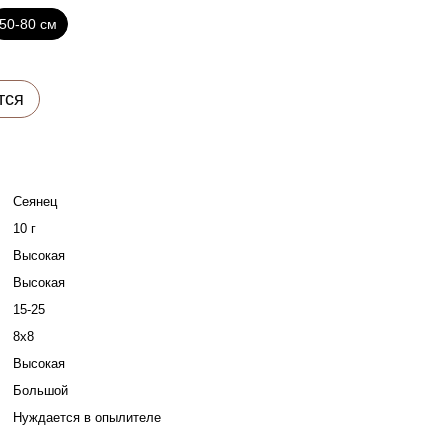
50-80 см
тся
Сеянец
10 г
Высокая
Высокая
15-25
8х8
Высокая
Большой
Нуждается в опылителе