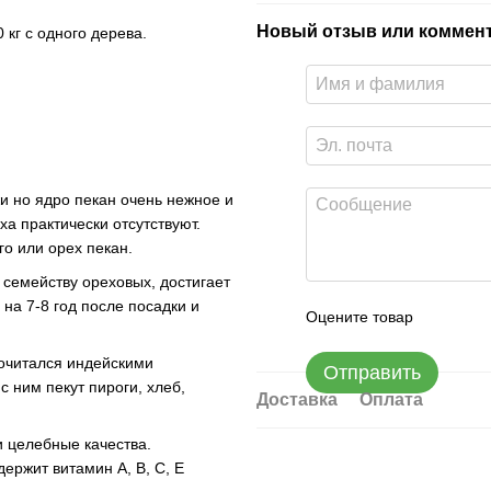
Новый отзыв или коммен
10 кг с одного дерева.
и но ядро ​​пекан очень нежное и
ха практически отсутствуют.
го или орех пекан.
 семейству ореховых, достигает
на 7-8 год после посадки и
Оцените товар
почитался индейскими
Отправить
 ним пекут пироги, хлеб,
Доставка
Оплата
и целебные качества.
ержит витамин A, B, C, E