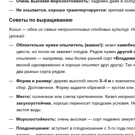
Очень высокая морозостойкость:
надежен даже в холод
Не осыпается, хорошо транспортируется:
крепкая кожиц
Советы по выращиванию
Кизил — одна из самых неприхотливых плодовых культур. 
урожай:
Обязательно нужен опылитель (важно!):
кизил
самобе
цвести, но почти не завяжет плодов. Рядом нужен
другой 
опыления — например, наш более ранний сорт
«Владими
весной одновременно и хорошо опыляют друг друга). Так 
два разных сорта рядом.
Форма и размер:
дерево высотой около
3–4 м
с компактно
сбор. Долговечное. Форму задаете обрезкой — кустом или
Место:
солнечное или слегка притененное. Кизил неприхот
засухоустойчив
, хорошо переносит городские условия. Н
застоя воды.
Морозостойкость:
очень высокая — сорт надежно зимует
Плодоношение:
вступает в плодоношение с 3-го года пос
растет — взрослое дерево дает десятки килограммов ягод.