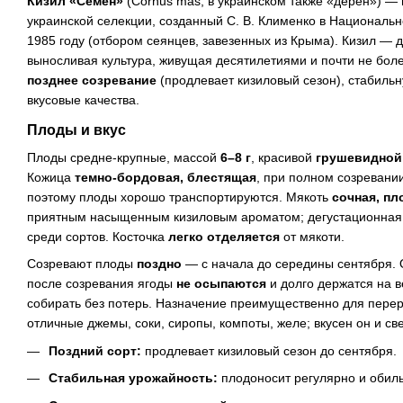
Кизил «Семен»
(Cornus mas, в украинском также «дерен») —
украинской селекции, созданный С. В. Клименко в Националь
1985 году (отбором сеянцев, завезенных из Крыма). Кизил — 
выносливая культура, живущая десятилетиями и почти не бо
позднее созревание
(продлевает кизиловый сезон), стабиль
вкусовые качества.
Плоды и вкус
Плоды средне-крупные, массой
6–8 г
, красивой
грушевидной
Кожица
темно-бордовая, блестящая
, при полном созревани
поэтому плоды хорошо транспортируются. Мякоть
сочная, пл
приятным насыщенным кизиловым ароматом; дегустационная 
среди сортов. Косточка
легко отделяется
от мякоти.
Созревают плоды
поздно
— с начала до середины сентября. 
после созревания ягоды
не осыпаются
и долго держатся на в
собирать без потерь. Назначение преимущественно для перер
отличные джемы, соки, сиропы, компоты, желе; вкусен он и св
Поздний сорт:
продлевает кизиловый сезон до сентября.
Стабильная урожайность:
плодоносит регулярно и обиль