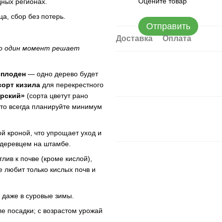
Оцените товар
ных регионах.
а, сбор без потерь.
Отправить
Доставка
Оплата
Но один момент решает
сплоден
— одно дерево будет
сорт кизила
для перекрестного
рский»
(сорта цветут рано
что всегда планируйте минимум
й кроной, что упрощает уход и
 деревцем на штамбе.
лив к почве (кроме кислой),
е любит только кислых почв и
 даже в суровые зимы.
ле посадки; с возрастом урожай