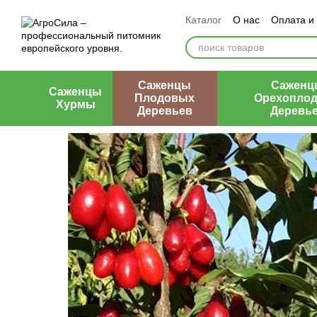
Перейти к основному контенту
Каталог
О нас
Оплата и
Контакты
Отзывы о маг
Саженцы
Саженц
Саженцы
Плодовых
Орехопло
Хурмы
Деревьев
Деревь