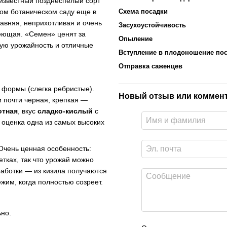
 известный позднеспелый сорт
ном ботаническом саду еще в
Схема посадки
давняя, неприхотливая и очень
Засухоустойчивость
леющая. «Семен» ценят за
Опыление
ную урожайность и отличные
Вступление в плодоношение пос
Отправка саженцев
формы (слегка ребристые).
Новый отзыв или коммен
и почти черная, крепкая —
отная
, вкус
сладко-кислый
с
оценка одна из самых высоких
Очень ценная особенность:
етках, так что урожай можно
аботки — из кизила получаются
ежим, когда полностью созреет.
но.