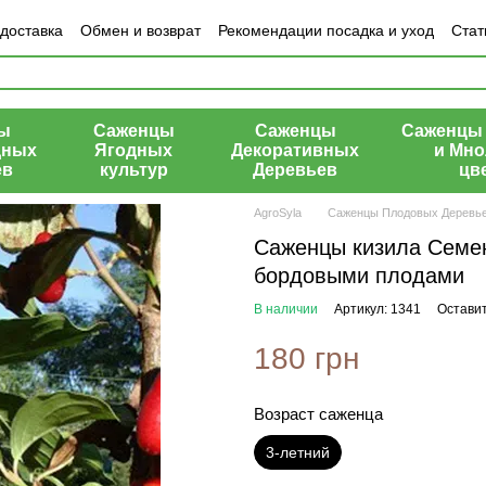
 доставка
Обмен и возврат
Рекомендации посадка и уход
Стат
азине
ы
Саженцы
Саженцы
Саженцы 
дных
Ягодных
Декоративных
и Мно
ев
культур
Деревьев
цв
AgroSyla
Саженцы Плодовых Деревь
Саженцы кизила Семен
бордовыми плодами
В наличии
Артикул: 1341
Оставит
180 грн
Возраст саженца
3-летний