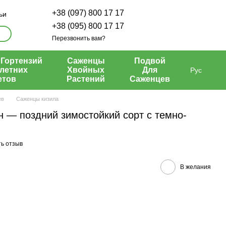
+38 (097) 800 17 17
ьи
+38 (095) 800 17 17
Перезвонить вам?
Гортензий
Саженцы
Подвой
летних
Хвойных
Для
Рус
етов
Растений
Саженцев
ев
Саженцы кизила
 — поздний зимостойкий сорт с темно-
ь отзыв
В желания