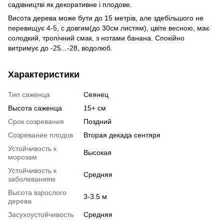
садівництві як декоративне і плодове.
Висота дерева може бути до 15 метрів, але здебільшого не
перевищує 4-5, с довгим(до 30см листям), цвіте весною, має
солодкий, тропічний смак, з нотами банана. Спокійно
витримує до -25...-28, водолюб.
Характеристики
Тип саженца
Сеянец
Высота саженца
15+ см
Срок созревания
Поздний
Созревание плодов
Вторая декада сентяря
Устойчивость к
Высокая
морозам
Устойчивость к
Средняя
заболеваниям
Высота взрослого
3-3.5 м
дерева
Засухоустойчивость
Средняя