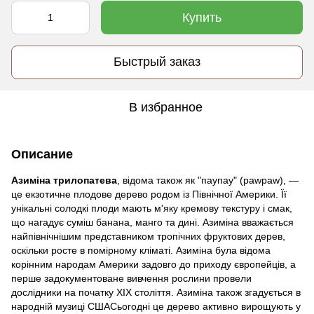
Купить
Быстрый заказ
В избранное
Описание
Азиміна трилопатева
, відома також як "паупау" (pawpaw), —
це екзотичне плодове дерево родом із Північної Америки. Її
унікальні солодкі плоди мають м'яку кремову текстуру і смак,
що нагадує суміш банана, манго та дині. Азиміна вважається
найпівнічнішим представником тропічних фруктових дерев,
оскільки росте в помірному кліматі. Азиміна була відома
корінним народам Америки задовго до приходу європейців, а
перше задокументоване вивчення рослини провели
дослідники на початку XIX століття. Азиміна також згадується в
народній музиці СШАСьогодні це дерево активно вирощують у