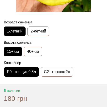
Возраст саженца
1-летний
2-летний
Высота саженца
15+ см
40+ см
Контейнер
Р9 - горщик 0.8л
C2 - горшок 2л
В наличии
180 грн