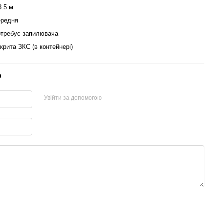
3.5 м
редня
требує запилювача
крита ЗКС (в контейнері)
р
Увійти за допомогою