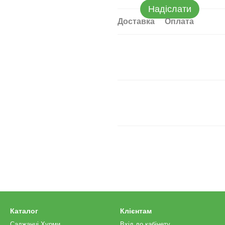
Надіслати
Доставка
Оплата
Каталог
Клієнтам
Саджанці Хурми
Вхід до кабінету