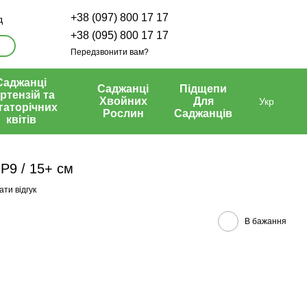
+38 (097) 800 17 17
д
+38 (095) 800 17 17
Передзвонити вам?
Саджанці
Саджанці
Підщепи
ртензій та
Хвойних
Для
Укр
гаторічних
Рослин
Саджанців
квітів
Р9 / 15+ см
ти відгук
В бажання