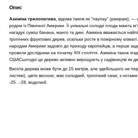
Опис
Азиміна трилопатева
, відома також як "паупау" (pawpaw), —
родом із Північної Америки. Її унікальні солодкі плоди мають м'
нагадує суміш банана, манго та дині. Азиміна вважається най
тропічних фруктових дерев, оскільки росте в помірному кліматі
народам Америки задовго до приходу європейців, а перше за
провели дослідники на початку XIX століття. Азиміна також зга
СШАСьогодні це дерево активно вирощують у садівництві як де
Висота дерева може бути до 15 метрів, але здебільшого не пе
листям), цвіте весною, має солодкий, тропічний смак, з нотам
-25...-28, водолюб.