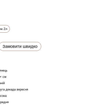
ик 2л
Замовити швидко
янець
+ см
зній
уга декада вересня
сока
редня