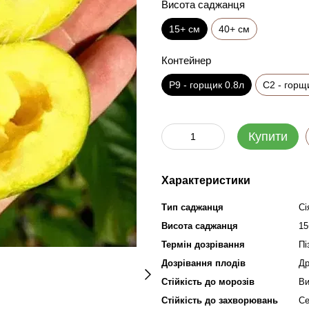
Висота саджанця
15+ см
40+ см
Контейнер
Р9 - горщик 0.8л
C2 - горщ
Купити
Характеристики
Тип саджанця
Сі
Висота саджанця
15
Термін дозрівання
Пі
Дозрівання плодів
Др
Стійкість до морозів
Ви
Стійкість до захворювань
Се