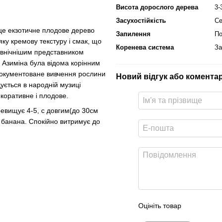
Висота дорослого дерева
3-
Засухостійкість
Се
 це екзотичне плодове дерево
Запилення
По
яку кремову текстуру і смак, що
Коренева система
За
північнішим представником
. Азиміна була відома корінним
документоване вивчення рослини
Новий відгук або комента
дується в народній музиці
коративне і плодове.
ревищує 4-5, с довгим(до 30см
и банана. Спокійно витримує до
Оцініть товар