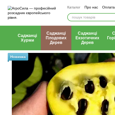
Перейти к основному контенту
Каталог
Про нас
Оплата 
Статті
Контакти
Відгу
Саджанці
Саджанці
С
Саджанці
Плодових
Екзотичних
Гор
Хурми
Дерев
Дерев
Новинка