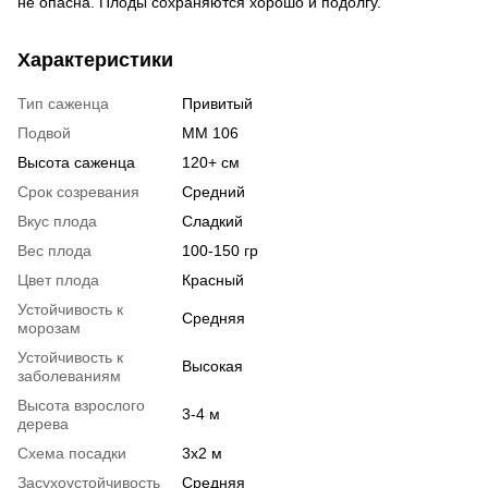
не опасна. Плоды сохраняются хорошо и подолгу.
Характеристики
Тип саженца
Привитый
Подвой
ММ 106
Высота саженца
120+ см
Срок созревания
Средний
Вкус плода
Сладкий
Вес плода
100-150 гр
Цвет плода
Красный
Устойчивость к
Средняя
морозам
Устойчивость к
Высокая
заболеваниям
Высота взрослого
3-4 м
дерева
Схема посадки
3х2 м
Засухоустойчивость
Средняя