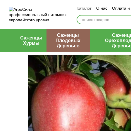
Перейти к основному контенту
Каталог
О нас
Оплата и
Контакты
Отзывы о маг
Саженцы
Саженц
Саженцы
Плодовых
Орехопло
Хурмы
Деревьев
Деревь