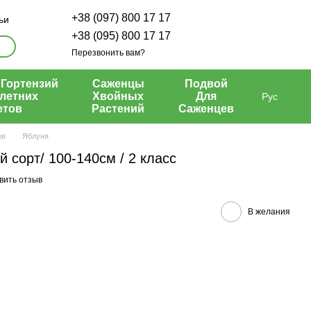
+38 (097) 800 17 17
ьи
+38 (095) 800 17 17
Перезвонить вам?
Гортензий
Саженцы
Подвой
летних
Хвойных
Для
Рус
етов
Растений
Саженцев
ев
Яблуня
й сорт/ 100-140см / 2 класс
вить отзыв
В желания