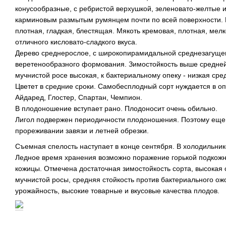
конусообразные, с ребристой верхушкой, зеленовато-желтые 
карминовым размытым румянцем почти по всей поверхности.
плотная, гладкая, блестящая. Мякоть кремовая, плотная, мел
отличного кисловато-сладкого вкуса.
Дерево среднерослое, с широкопирамидальной среднезагущен
веретенообразного формования. Зимостойкость выше средней,
мучнистой росе высокая, к бактериальному опеку - низкая сре
Цветет в средние сроки. Самобесплодный сорт нуждается в о
Айдаред, Глостер, Спартан, Чемпион.
В плодоношение вступает рано. Плодоносит очень обильно.
Лигол подвержен периодичности плодоношения. Поэтому еще
прореживании завязи и летней обрезки.
Съемная спелость наступает в конце сентября. В холодильник
Ледное время хранения возможно поражение горькой подкожн
кожицы. Отмечена достаточная зимостойкость сорта, высокая 
мучнистой росы, средняя стойкость против бактериального ож
урожайность, высокие товарные и вкусовые качества плодов.