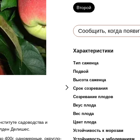
Второй
Сообщить, когда появи
Характеристики
Тип саженца
Подвой
Высота саженца
Срок созревания
Созревание плодов
Вкус плода
Вес плода
нституте садоводства и
Цвет плода
олден Делишес.
Устойчивость к морозам
о 400г, одномерные, округло-
Устойчивость к заболеваниям