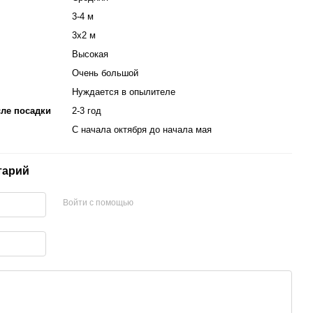
3-4 м
3х2 м
Высокая
Очень большой
Нуждается в опылителе
ле посадки
2-3 год
С начала октября до начала мая
тарий
Войти с помощью