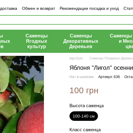
 доставка
Обмен и возврат
Рекомендации посадка и уход
Стат
азине
ы
Саженцы
Саженцы
Саженцы 
дных
Ягодных
Декоративных
и Мно
ев
культур
Деревьев
цв
AgroSyla
Саженцы Плодовых Деревь
Яблоня "Лигол" осенни
Нет в наличии
Артикул: 636
Оста
100 грн
Высота саженца
100-140 см
Класс саженца