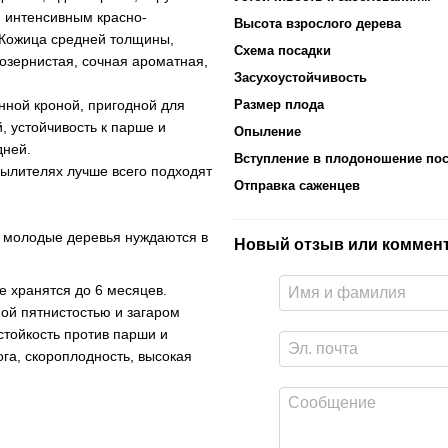
и интенсивным красно-
Высота взрослого дерева
 Кожица средней толщины,
Схема посадки
козернистая, сочная ароматная,
Засухоустойчивость
Размер плода
ной кроной, пригодной для
 устойчивость к парше и
Опыление
дней.
Вступление в плодоношение пос
пылителях лучше всего подходят
Отправка саженцев
 молодые деревья нуждаются в
Новый отзыв или коммен
е хранятся до 6 месяцев.
ой пятнистостью и загаром
стойкость против парши и
ога, скороплодность, высокая