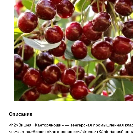
Описание
<h2>Вишня «Канторяноши» — венгерская промышленная клас
<p><strong>Вишня «Канторяноши»</strong> (Kántorjánosi) про