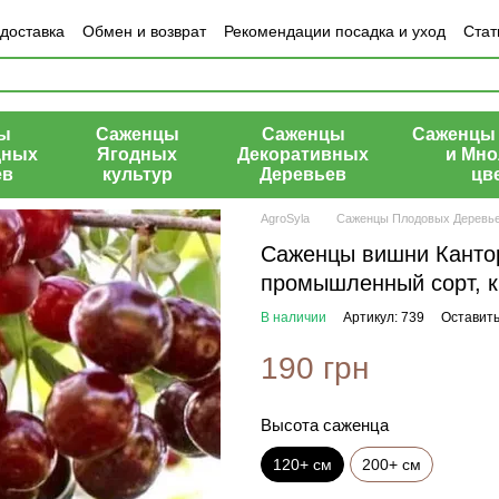
 доставка
Обмен и возврат
Рекомендации посадка и уход
Стат
азине
ы
Саженцы
Саженцы
Саженцы 
дных
Ягодных
Декоративных
и Мно
ев
культур
Деревьев
цв
AgroSyla
Саженцы Плодовых Деревь
Саженцы вишни Кантор
промышленный сорт, 
В наличии
Артикул: 739
Оставить
190 грн
Высота саженца
120+ см
200+ см