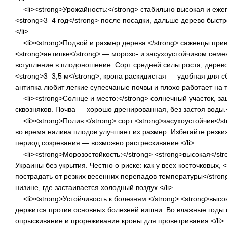
<li><strong>Урожайность:</strong> стабильно высокая и еж
<strong>3–4 год</strong> после посадки, дальше дерево быст
</li>
<li><strong>Подвой и размер дерева:</strong> саженцы при
<strong>антипке</strong> — морозо- и засухоустойчивом сем
вступление в плодоношение. Сорт средней силы роста, дерев
<strong>3–3,5 м</strong>, крона раскидистая — удобная для с
антипка любит легкие супесчаные почвы и плохо работает на 
<li><strong>Солнце и место:</strong> солнечный участок, з
сквозняков. Почва — хорошо дренированная, без застоя воды.<
<li><strong>Полив:</strong> сорт <strong>засухоустойчив</s
во время налива плодов улучшает их размер. Избегайте резки
период созревания — возможно растрескивание.</li>
<li><strong>Морозостойкость:</strong> <strong>высокая</str
Украины без укрытия. Честно о риске: как у всех косточковых, 
пострадать от резких весенних перепадов температуры</stron
низине, где застаивается холодный воздух.</li>
<li><strong>Устойчивость к болезням:</strong> <strong>высо
держится против основных болезней вишни. Во влажные годы
опрыскивание и прореживание кроны для проветривания.</li>