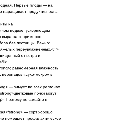
егодная. Первые плоды — на
ро наращивает продуктивность.
виты на
енном подвое, ускоряющем
о вырастает примерно
бора без лестницы. Важно:
тяжелых переувлажненных.</li>
ащищенный от ветра и
/li>
trong>; равномерная влажность
х перепадов «сухо-мокро» в
ong> — зимует во всех регионах
<strong>цветковые почки могут
g>. Поэтому не сажайте в
кая</strong> — сорт хорошо
 не помешает профилактическое