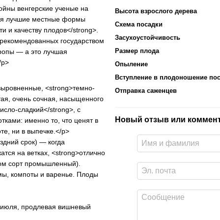
ойны венгерские ученые на
Высота взрослого дерева
рая лучшие местные формы
Схема посадки
и и качеству плодов</strong>.
Засухоустойчивость
 рекомендованных государством
Размер плода
ропы — а это лучшая
/p>
Опыление
Вступление в плодоношение пос
 выровненные, <strong>темно-
Отправка саженцев
тая, очень сочная, насыщенного
исло-сладкий</strong>, с
Новый отзыв или коммен
ками: именно то, что ценят в
те, ни в выпечке.</p>
здний срок) — когда
тся на ветках, <strong>отлично
ром сорт промышленный).
мы, компоты и варенье. Плоды
е июля, продлевая вишневый