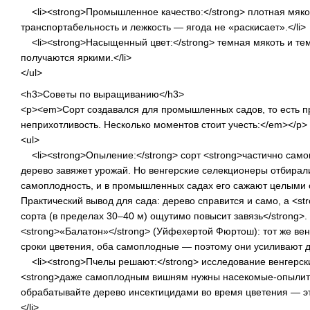
<li><strong>Промышленное качество:</strong> плотная мяко
транспортабельность и лежкость — ягода не «раскисает».</li>
<li><strong>Насыщенный цвет:</strong> темная мякоть и тем
получаются яркими.</li>
</ul>
<h3>Советы по выращиванию</h3>
<p><em>Сорт создавался для промышленных садов, то есть п
неприхотливость. Несколько моментов стоит учесть:</em></p>
<ul>
<li><strong>Опыление:</strong> сорт <strong>частично сам
дерево завяжет урожай. Но венгерские селекционеры отбира
самоплодность, и в промышленных садах его сажают целыми
Практический вывод для сада: дерево справится и само, а <st
сорта (в пределах 30–40 м) ощутимо повысит завязь</strong>
<strong>«Балатон»</strong> (Уйфехертой Фюртош): тот же вен
сроки цветения, оба самоплодные — поэтому они усиливают дру
<li><strong>Пчелы решают:</strong> исследование венгерски
<strong>даже самоплодным вишням нужны насекомые-опылите
обрабатывайте дерево инсектицидами во время цветения — эт
</li>