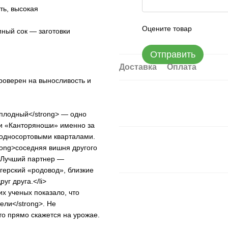
ть, высокая
Оцените товар
ный сок — заготовки
Отправить
Доставка
Оплата
роверен на выносливость и
оплодный</strong> — одно
ли «Канторяноши» именно за
 односортовыми кварталами.
rong>соседняя вишня другого
. Лучший партнер —
герский «родовод», близкие
г друга.</li>
х ученых показало, что
ли</strong>. Не
о прямо скажется на урожае.