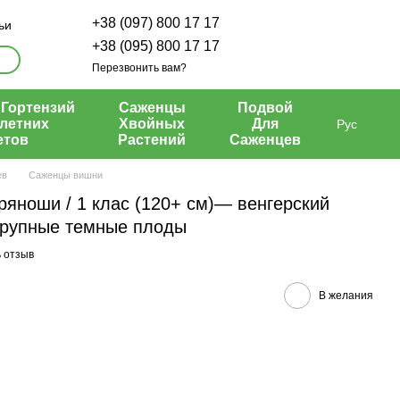
+38 (097) 800 17 17
ьи
+38 (095) 800 17 17
Перезвонить вам?
Гортензий
Саженцы
Подвой
летних
Хвойных
Для
Рус
етов
Растений
Саженцев
ев
Саженцы вишни
яноши / 1 клас (120+ см)— венгерский
крупные темные плоды
 отзыв
В желания