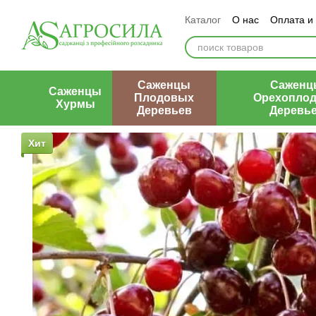
Перейти к основному контенту
Каталог
О нас
Оплата и
Контакты
Отзывы о маг
Саженцы
Саженц
Саженцы
Плодовых
Орехопло
Хурмы
Деревьев
Деревь
Хит