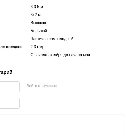
3-3.5 м
3х2 м
Высокая
Большой
Частично самоплодный
ле посадки
2-3 год
С начала октября до начала мая
тарий
Войти с помощью