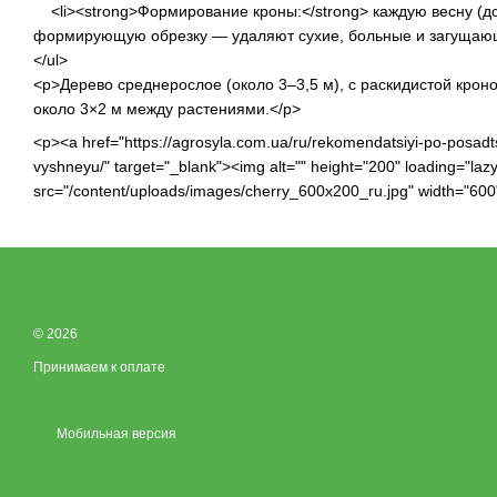
<li><strong>Формирование кроны:</strong> каждую весну (до
формирующую обрезку — удаляют сухие, больные и загущающи
</ul>
<p>Дерево среднерослое (около 3–3,5 м), с раскидистой крон
около 3×2 м между растениями.</p>
<p><a href="https://agrosyla.com.ua/ru/rekomendatsiyi-po-posadt
vyshneyu/" target="_blank"><img alt="" height="200" loading="lazy
src="/content/uploads/images/cherry_600x200_ru.jpg" width="600
© 2026
Принимаем к оплате
Мобильная версия