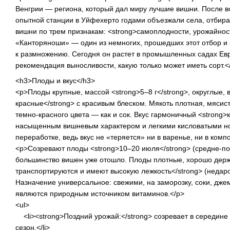
Венгрии — региона, который дал миру лучшие вишни. После в
опытной станции в Уйфехерто годами объезжали села, отби
вишни по трем признакам: <strong>самоплодности, урожайност
«Канторяноши» — один из немногих, прошедших этот отбор и
к размножению. Сегодня он растет в промышленных садах Ев
рекомендация выносливости, какую только может иметь сорт.<
<h3>Плоды и вкус</h3>
<p>Плоды крупные, массой <strong>5–8 г</strong>, округлые,
красные</strong> с красивым блеском. Мякоть плотная, мясис
темно-красного цвета — как и сок. Вкус гармоничный <strong>к
насыщенным вишневым характером и легкими кисловатыми нот
переработке, ведь вкус не «теряется» ни в варенье, ни в компо
<p>Созревают плоды <strong>10–20 июля</strong> (средне-по
большинство вишен уже отошло. Плоды плотные, хорошо держа
транспортируются и имеют высокую лежкость</strong> (неда
Назначение универсальное: свежими, на заморозку, соки, дже
являются природным источником витаминов.</p>
<ul>
<li><strong>Поздний урожай:</strong> созревает в середин
сезон.</li>