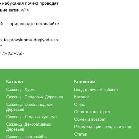
 набухания почек) проводят
е ветки.</li>
ой — при посадке оставляйте
si-ta-pravylnomu-doglyadu-za-
"
" /></a></p>
Каталог
Клиентам
Саженцы Хурмы
Вход в личный кабинет
Саженцы Плодовых Деревьев
Каталог
Саженцы Орехоплодных
О нас
Деревьев
Оплата и доставка
Саженцы Ягодных культур
Обмен и возврат
Саженцы Декоративных
Рекомендации посадка и уход
Деревьев
Статьи
Саженцы Гортензий и