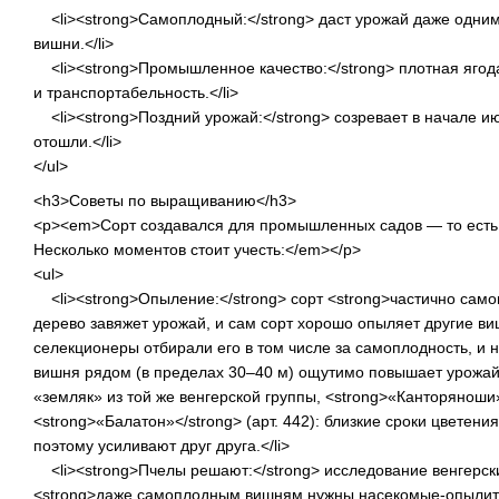
<li><strong>Самоплодный:</strong> даст урожай даже одним
вишни.</li>
<li><strong>Промышленное качество:</strong> плотная ягода
и транспортабельность.</li>
<li><strong>Поздний урожай:</strong> созревает в начале ию
отошли.</li>
</ul>
<h3>Советы по выращиванию</h3>
<p><em>Сорт создавался для промышленных садов — то есть 
Несколько моментов стоит учесть:</em></p>
<ul>
<li><strong>Опыление:</strong> сорт <strong>частично сам
дерево завяжет урожай, и сам сорт хорошо опыляет другие ви
селекционеры отбирали его в том числе за самоплодность, и 
вишня рядом (в пределах 30–40 м) ощутимо повышает урожай
«земляк» из той же венгерской группы, <strong>«Канторяноши»<
<strong>«Балатон»</strong> (арт. 442): близкие сроки цветени
поэтому усиливают друг друга.</li>
<li><strong>Пчелы решают:</strong> исследование венгерски
<strong>даже самоплодным вишням нужны насекомые-опылите