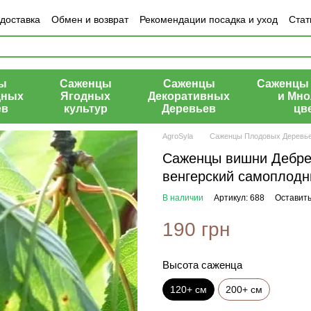
 доставка
Обмен и возврат
Рекомендации посадка и уход
Стат
азине
ы
Саженцы
Саженцы
Саженцы 
дных
Ягодных
Декоративных
и Мно
ев
культур
Деревьев
цв
AgroSyla
Саженцы Плодовых Деревь
Саженцы вишни Дебрец
венгерский самоплодны
В наличии
Артикул: 688
Оставить
190 грн
Высота саженца
120+ см
200+ см