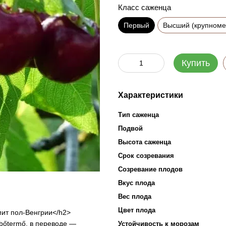
Класс саженца
Первый
Высший (крупноме
Купить
Характеристики
Тип саженца
Подвой
Высота саженца
Срок созревания
Созревание плодов
Вкус плода
Вес плода
Цвет плода
мит пол-Венгрии</h2>
bőtermő, в переводе —
Устойчивость к морозам