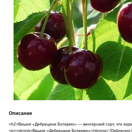
Описание
<h2>Вишня «Дебрецени Ботермо» — венгерский сорт, что кор
<p><strong>Вишня «Дебрецени Ботермо»</strong> (Debreceni 