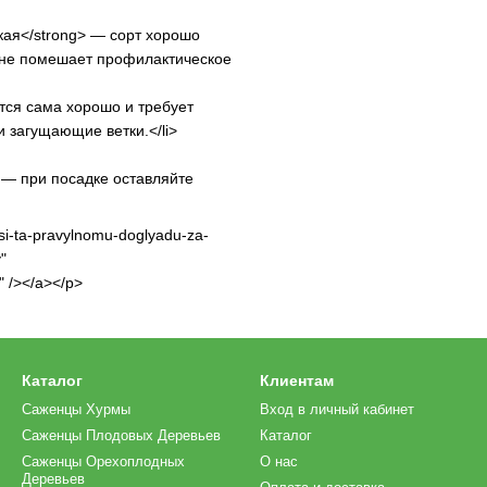
кая</strong> — сорт хорошо
 не помешает профилактическое
ся сама хорошо и требует
 загущающие ветки.</li>
 — при посадке оставляйте
si-ta-pravylnomu-doglyadu-za-
"
" /></a></p>
Каталог
Клиентам
Саженцы Хурмы
Вход в личный кабинет
Саженцы Плодовых Деревьев
Каталог
Саженцы Орехоплодных
О нас
Деревьев