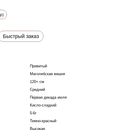
р)
Быстрый заказ
Привитый
Маголебская вишня
120+ см
Средний
Первая декада июля
Кисло-сладкий
5-6г
Темно-красный
Высокая