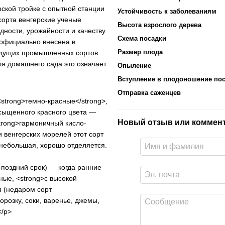
ской тройке с опытной станции
Устойчивость к заболеваниям
сорта венгерские ученые
Высота взрослого дерева
дности, урожайности и качеству
Схема посадки
 официально внесена в
Размер плода
ведущих промышленных сортов
ля домашнего сада это означает
Опыление
Вступление в плодоношение пос
Отправка саженцев
<strong>темно-красные</strong>,
асыщенного красного цвета —
Новый отзыв или коммен
strong>гармоничный кисло-
 венгерских морелей этот сорт
а небольшая, хорошо отделяется.
-поздний срок) — когда ранние
ные, <strong>с высокой
я (недаром сорт
розку, соки, варенье, джемы,
</p>