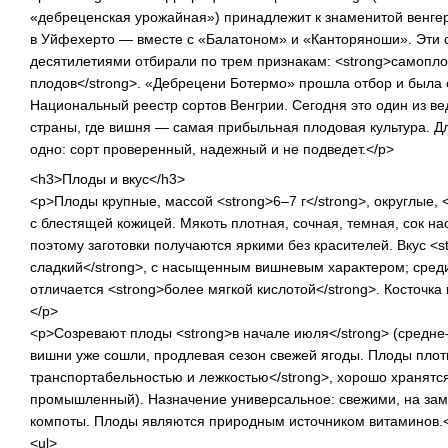
«дебреценская урожайная») принадлежит к знаменитой венгер
в Уйфехерто — вместе с «Балатоном» и «Канторяноши». Эти 
десятилетиями отбирали по трем признакам: <strong>самопло
плодов</strong>. «Дебрецени Ботермо» прошла отбор и была
Национальный реестр сортов Венгрии. Сегодня это один из 
страны, где вишня — самая прибыльная плодовая культура. Д
одно: сорт проверенный, надежный и не подведет.</p>
<h3>Плоды и вкус</h3>
<p>Плоды крупные, массой <strong>6–7 г</strong>, округлые, 
с блестящей кожицей. Мякоть плотная, сочная, темная, сок н
поэтому заготовки получаются яркими без красителей. Вкус <
сладкий</strong>, с насыщенным вишневым характером; среди
отличается <strong>более мягкой кислотой</strong>. Косточк
</p>
<p>Созревают плоды <strong>в начале июля</strong> (средне
вишни уже сошли, продлевая сезон свежей ягоды. Плоды плот
транспортабельностью и лежкостью</strong>, хорошо хранятс
промышленный). Назначение универсальное: свежими, на замо
компоты. Плоды являются природным источником витаминов.
<ul>