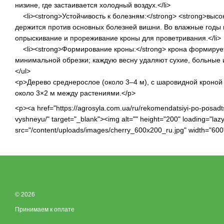
низине, где застаивается холодный воздух.</li>
<li><strong>Устойчивость к болезням:</strong> <strong>высо
держится против основных болезней вишни. Во влажные годы
опрыскивание и прореживание кроны для проветривания.</li>
<li><strong>Формирование кроны:</strong> крона формирует
минимальной обрезки; каждую весну удаляют сухие, больные и
</ul>
<p>Дерево среднерослое (около 3–4 м), с шаровидной кроной
около 3×2 м между растениями.</p>
<p><a href="https://agrosyla.com.ua/ru/rekomendatsiyi-po-posadt
vyshneyu/" target="_blank"><img alt="" height="200" loading="lazy
src="/content/uploads/images/cherry_600x200_ru.jpg" width="600
© 2026
Принимаем к оплате