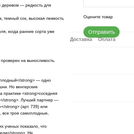
 деревом — редкость для
Оцените товар
, темный сок, высокая лежкость
Отправить
ля, когда ранние сорта уже
Доставка
Оплата
проверен на выносливость.
оплодный</strong> — одно
шни. Но венгерские
на практике <strong>соседняя
</strong>. Лучший партнер —
/strong> (арт. 739) или
я, все трое самоплодные,
х ученых показало, что
ли</strong>. Не