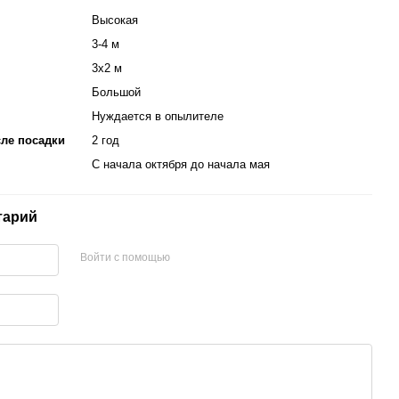
Высокая
3-4 м
3х2 м
Большой
Нуждается в опылителе
ле посадки
2 год
С начала октября до начала мая
тарий
Войти с помощью