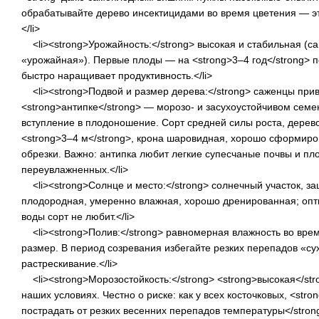
обрабатывайте дерево инсектицидами во время цветения — эт
</li>
<li><strong>Урожайность:</strong> высокая и стабильная (с
«урожайная»). Первые плоды — на <strong>3–4 год</strong> 
быстро наращивает продуктивность.</li>
<li><strong>Подвой и размер дерева:</strong> саженцы при
<strong>антипке</strong> — морозо- и засухоустойчивом сем
вступление в плодоношение. Сорт средней силы роста, дерев
<strong>3–4 м</strong>, крона шаровидная, хорошо сформир
обрезки. Важно: антипка любит легкие супесчаные почвы и пл
переувлажненных.</li>
<li><strong>Солнце и место:</strong> солнечный участок, з
плодородная, умеренно влажная, хорошо дренированная; опт
воды сорт не любит.</li>
<li><strong>Полив:</strong> равномерная влажность во врем
размер. В период созревания избегайте резких перепадов «с
растрескивание.</li>
<li><strong>Морозостойкость:</strong> <strong>высокая</str
наших условиях. Честно о риске: как у всех косточковых, <stro
пострадать от резких весенних перепадов температуры</stron