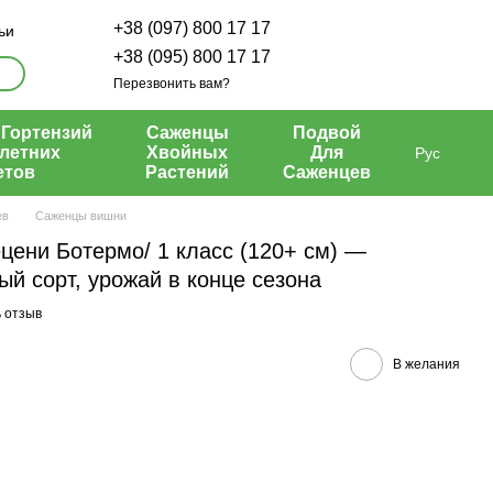
+38 (097) 800 17 17
ьи
+38 (095) 800 17 17
Перезвонить вам?
Гортензий
Саженцы
Подвой
летних
Хвойных
Для
Рус
етов
Растений
Саженцев
ев
Саженцы вишни
ени Ботермо/ 1 класс (120+ см) —
й сорт, урожай в конце сезона
 отзыв
В желания