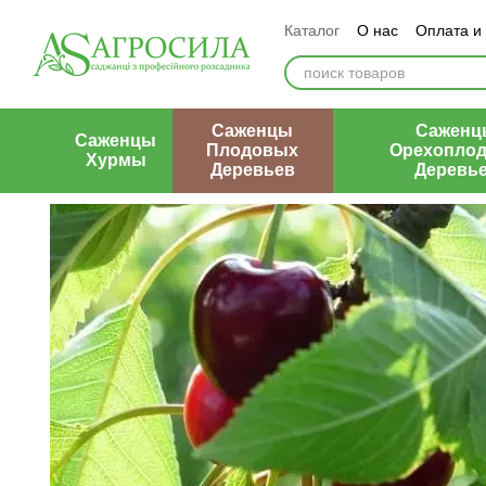
Перейти к основному контенту
Каталог
О нас
Оплата и
Контакты
Отзывы о маг
Саженцы
Саженц
Саженцы
Плодовых
Орехопло
Хурмы
Деревьев
Деревь