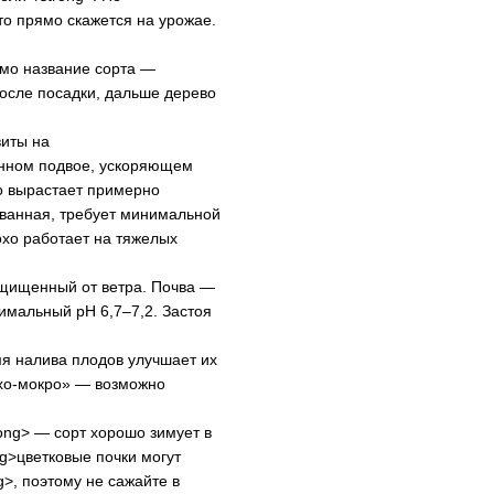
о прямо скажется на урожае.
амо название сорта —
после посадки, дальше дерево
виты на
енном подвое, ускоряющем
о вырастает примерно
ованная, требует минимальной
охо работает на тяжелых
ащищенный от ветра. Почва —
имальный pH 6,7–7,2. Застоя
я налива плодов улучшает их
ухо-мокро» — возможно
ong> — сорт хорошо зимует в
ng>цветковые почки могут
g>, поэтому не сажайте в