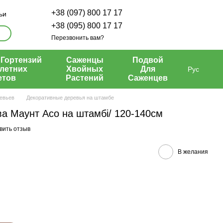
+38 (097) 800 17 17
ьи
+38 (095) 800 17 17
Перезвонить вам?
Гортензий
Саженцы
Подвой
летних
Хвойных
Для
Рус
етов
Растений
Саженцев
евьев
Декоративные деревья на штамбе
ва Маунт Асо на штамбі/ 120-140см
вить отзыв
В желания