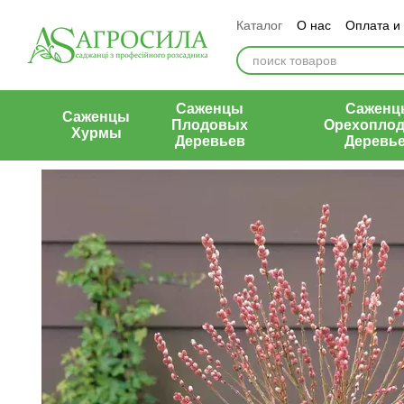
Перейти к основному контенту
Каталог
О нас
Оплата и
Контакты
Отзывы о маг
Саженцы
Саженц
Саженцы
Плодовых
Орехопло
Хурмы
Деревьев
Деревь