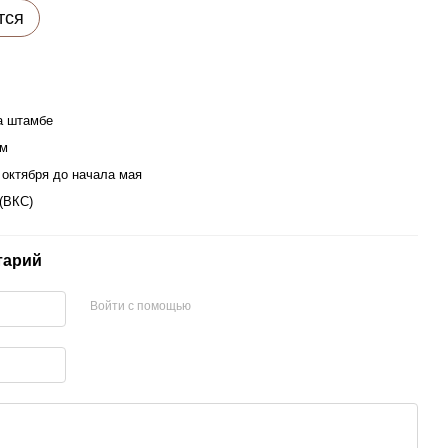
тся
а штамбе
см
 октября до начала мая
 (ВКС)
тарий
Войти с помощью