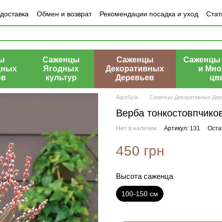
 доставка
Обмен и возврат
Рекомендации посадка и уход
Стат
азине
ы
Саженцы
Саженцы
Саженцы 
дных
Ягодных
Декоративных
и Мно
ев
культур
Деревьев
цв
AgroSyla
Саженцы Декоративных Дер
Верба тонкостовпчико
Нет в наличии
Артикул: 131
Оста
450 грн
Высота саженца
100-150 см