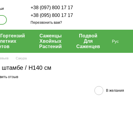
+38 (097) 800 17 17
ьи
+38 (095) 800 17 17
Перезвонить вам?
Гортензий
Саженцы
Подвой
летних
Хвойных
Для
Рус
етов
Растений
Саженцев
евьев
Сакура
 штамбе / H140 см
вить отзыв
В желания