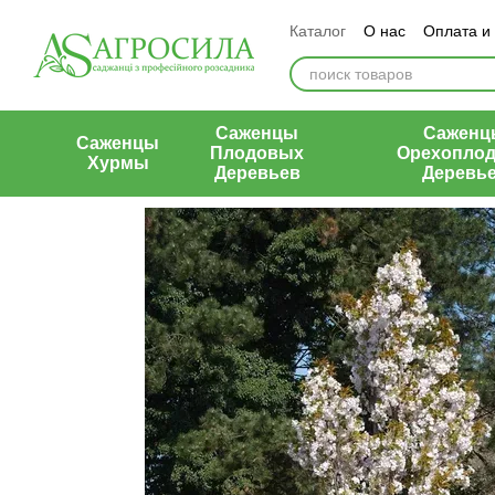
Перейти к основному контенту
Каталог
О нас
Оплата и
Контакты
Отзывы о маг
Саженцы
Саженц
Саженцы
Плодовых
Орехопло
Хурмы
Деревьев
Деревь