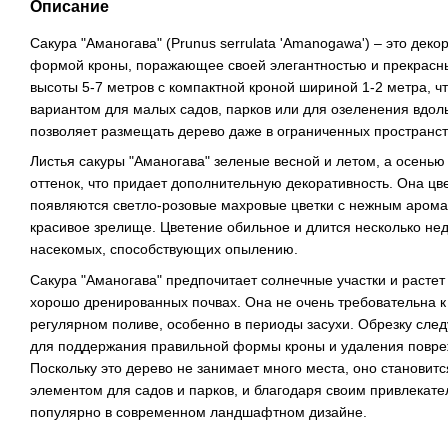
Описание
Сакура "Аманогава" (Prunus serrulata 'Amanogawa') – это дек
формой кроны, поражающее своей элегантностью и прекрасны
высоты 5-7 метров с компактной кроной шириной 1-2 метра, ч
вариантом для малых садов, парков или для озеленения вдол
позволяет размещать дерево даже в ограниченных пространст
Листья сакуры "Аманогава" зеленые весной и летом, а осень
оттенок, что придает дополнительную декоративность. Она цве
появляются светло-розовые махровые цветки с нежным аромат
красивое зрелище. Цветение обильное и длится несколько неде
насекомых, способствующих опылению.
Сакура "Аманогава" предпочитает солнечные участки и растет
хорошо дренированных почвах. Она не очень требовательна к 
регулярном поливе, особенно в периоды засухи. Обрезку след
для поддержания правильной формы кроны и удаления повре
Поскольку это дерево не занимает много места, оно станови
элементом для садов и парков, и благодаря своим привлекат
популярно в современном ландшафтном дизайне.