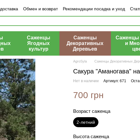
 доставка
Обмен и возврат
Рекомендации посадка и уход
Стат
азине
ы
Саженцы
Саженцы
Саженцы 
дных
Ягодных
Декоративных
и Мно
ев
культур
Деревьев
цв
AgroSyla
Саженцы Декоративных Дер
Сакура "Аманогава" на
Нет в наличии
Артикул: 671
Оста
700 грн
Возраст саженца
2-летний
Высота саженца