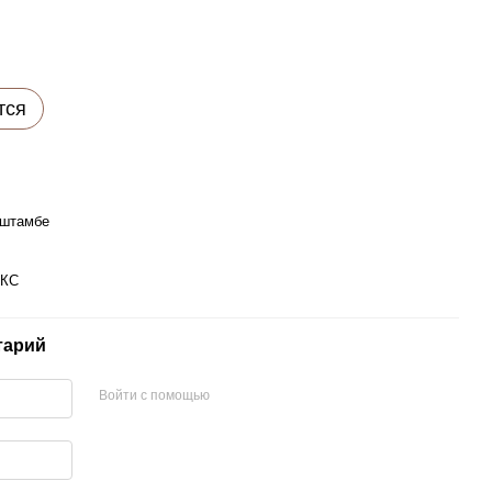
тся
 штамбе
ВКС
тарий
Войти с помощью