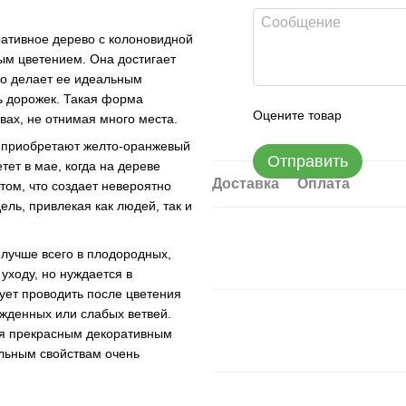
оративное дерево с колоновидной
м цветением. Она достигает
то делает ее идеальным
ь дорожек. Такая форма
Оцените товар
вах, не отнимая много места.
ю приобретают желто-оранжевый
Отправить
тет в мае, когда на дереве
Доставка
Оплата
ом, что создает невероятно
ль, привлекая как людей, так и
 лучше всего в плодородных,
уходу, но нуждается в
ует проводить после цветения
жденных или слабых ветвей.
тся прекрасным декоративным
ельным свойствам очень