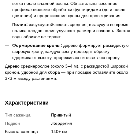
ветки после влажной весны. Обязательны весенние
профилактические обработки фунгицидами (до и после
цветения) и прореживание кроны для проветривания.
Полив:
засухоустойчивость средняя; в засуху и во время
налива плодов полив улучшает размер и сочность. Застоя
воды абрикос не терпит.
Формирование кроны:
дерево формирует раскидистую
широкую крону; каждую весну проводят обрезку —
сдерживают высоту, прореживают и осветляют крону.
Дерево среднерослое (около 3–4 м), с раскидистой широкой
кроной, удобной для сбора — при посадке оставляйте около
3×3 м между растениями.
Характеристики
Тип саженца
Привитый
Подвой
Жерделия
Высота саженца
140+ см