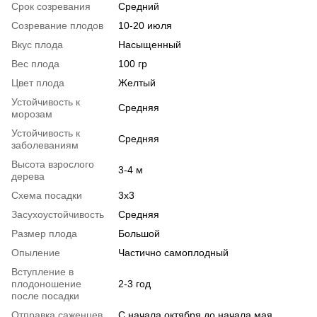
Срок созревания
Средний
Созревание плодов
10-20 июля
Вкус плода
Насыщенный
Вес плода
100 гр
Цвет плода
Желтый
Устойчивость к
Средняя
морозам
Устойчивость к
Средняя
заболеваниям
Высота взрослого
3-4 м
дерева
Схема посадки
3х3
Засухоустойчивость
Средняя
Размер плода
Большой
Опыление
Частично самоплодный
Вступление в
плодоношение
2-3 год
после посадки
Отправка саженцев
С начала октября до начала мая