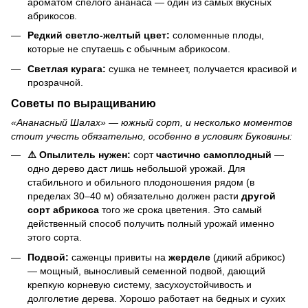
ароматом спелого ананаса — один из самых вкусных
абрикосов.
Редкий светло-желтый цвет:
соломенные плоды,
которые не спутаешь с обычным абрикосом.
Светлая курага:
сушка не темнеет, получается красивой и
прозрачной.
Советы по выращиванию
«Ананасный Шалах» — южный сорт, и несколько моментов
стоит учесть обязательно, особенно в условиях Буковины:
⚠️ Опылитель нужен:
сорт
частично самоплодный
—
одно дерево даст лишь небольшой урожай. Для
стабильного и обильного плодоношения рядом (в
пределах 30–40 м) обязательно должен расти
другой
сорт абрикоса
того же срока цветения. Это самый
действенный способ получить полный урожай именно
этого сорта.
Подвой:
саженцы привиты на
жерделе
(дикий абрикос)
— мощный, выносливый семенной подвой, дающий
крепкую корневую систему, засухоустойчивость и
долголетие дерева. Хорошо работает на бедных и сухих