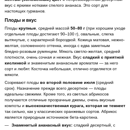
вкус с яркими нотками спелого ананаса. Это сорт для
настоящих гурманов.
Плоды и вкус
Плоды
крупные
, средней массой
50–80 г
(при хорошем уходе
отдельные плоды достигают 90–100 г), овальные, слегка
вытянутые, с характерной бороздкой. Кожица матовая, нежно-
желтая, соломенного оттенка, иногда с едва заметным
бледно-розовым румянцем. Мякоть светло-желтая, средней
плотности, очень сочная и нежная. Вкус
сладкий с приятной
кислинкой
и знаменитым ананасным ароматом — за него
сорт и любят. Косточка небольшая, отлично отделяется от
мякоти.
Созревают плоды
во второй половине июля
(средний
срок). Назначение прежде всего десертное — плоды
идеальны свежими. Кроме того, из светлых абрикосов
получаются отличные прозрачные джемы, очень вкусные
компоты и
высококачественная курага, которая не темнеет
так сильно, как у классических оранжевых сортов. Абрикос
является природным источником бета-каротина.
Знаменитый ананасный вкус:
сладкий десертный, с