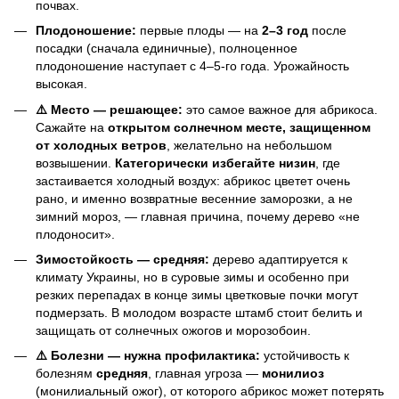
почвах.
Плодоношение:
первые плоды — на
2–3 год
после
посадки (сначала единичные), полноценное
плодоношение наступает с 4–5-го года. Урожайность
высокая.
⚠️ Место — решающее:
это самое важное для абрикоса.
Сажайте на
открытом солнечном месте, защищенном
от холодных ветров
, желательно на небольшом
возвышении.
Категорически избегайте низин
, где
застаивается холодный воздух: абрикос цветет очень
рано, и именно возвратные весенние заморозки, а не
зимний мороз, — главная причина, почему дерево «не
плодоносит».
Зимостойкость — средняя:
дерево адаптируется к
климату Украины, но в суровые зимы и особенно при
резких перепадах в конце зимы цветковые почки могут
подмерзать. В молодом возрасте штамб стоит белить и
защищать от солнечных ожогов и морозобоин.
⚠️ Болезни — нужна профилактика:
устойчивость к
болезням
средняя
, главная угроза —
монилиоз
(монилиальный ожог), от которого абрикос может потерять