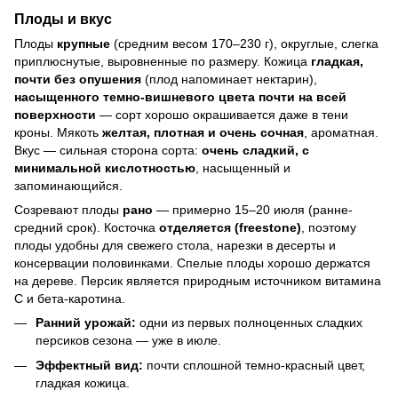
Плоды и вкус
Плоды
крупные
(средним весом 170–230 г), округлые, слегка
приплюснутые, выровненные по размеру. Кожица
гладкая,
почти без опушения
(плод напоминает нектарин),
насыщенного темно-вишневого цвета почти на всей
поверхности
— сорт хорошо окрашивается даже в тени
кроны. Мякоть
желтая, плотная и очень сочная
, ароматная.
Вкус — сильная сторона сорта:
очень сладкий, с
минимальной кислотностью
, насыщенный и
запоминающийся.
Созревают плоды
рано
— примерно 15–20 июля (ранне-
средний срок). Косточка
отделяется (freestone)
, поэтому
плоды удобны для свежего стола, нарезки в десерты и
консервации половинками. Спелые плоды хорошо держатся
на дереве. Персик является природным источником витамина
С и бета-каротина.
Ранний урожай:
одни из первых полноценных сладких
персиков сезона — уже в июле.
Эффектный вид:
почти сплошной темно-красный цвет,
гладкая кожица.