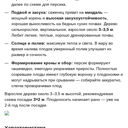
далее по схеме для персика.
Подвой и засуха:
саженец привит на
миндаль
—
мощный корень и
высокая засухоустойчивость
,
хорошая выносливость на бедных сухих почвах. Дерево
сильнорослое, вертикальное; взрослое около
3–3,5 м
.
Любит легкие, теплые, хорошо дренированные почвы.
Солнце и полив:
максимум тепла и света. В жару во
время налива плодов умеренный полив улучшает их
размер и сочность.
Формирование кроны и сбор:
персик формируют
чашевидно, ежегодно укорачивая приросты. Полностью
созревшие плоды имеют глубокую воронку у плодоножки и
могут надрываться при срывании — собирайте аккуратно,
слегка проворачивая плод.
Взрослое дерево около 3–3,5 м высотой; рекомендуемая
схема посадки
3×2 м
. Плодоносить начинает рано — уже на
2-й год после посадки.