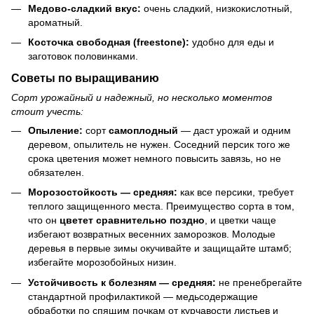
Медово-сладкий вкус:
очень сладкий, низкокислотный,
ароматный.
Косточка свободная (freestone):
удобно для еды и
заготовок половинками.
Советы по выращиванию
Сорт урожайный и надежный, но несколько моментов
стоит учесть:
Опыление:
сорт
самоплодный
— даст урожай и одним
деревом, опылитель не нужен. Соседний персик того же
срока цветения может немного повысить завязь, но не
обязателен.
Морозостойкость — средняя:
как все персики, требует
теплого защищенного места. Преимущество сорта в том,
что он
цветет сравнительно поздно
, и цветки чаще
избегают возвратных весенних заморозков. Молодые
деревья в первые зимы окучивайте и защищайте штамб;
избегайте морозобойных низин.
Устойчивость к болезням — средняя:
не пренебрегайте
стандартной профилактикой — медьсодержащие
обработки по спящим почкам от курчавости листьев и