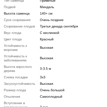
Тип саженца
Привитый
Подвой
Миндаль
Высота саженца
140+ см
Срок созревания
Очень поздние
Созревание плодов
Третья декада сентября
Вкус плода
С кислинкой
Цвет плода
Красный
Устойчивость к
Высокая
морозам
Устойчивость к
Высокая
заболеваниям
Высота взрослого
3-3.5 м
дерева
Схема посадки
3х3
Засухоустойчивость
Высокая
Размер плода
Очень большой
Опыление
Самоплодный
Вступление в
плодоношение
2 год