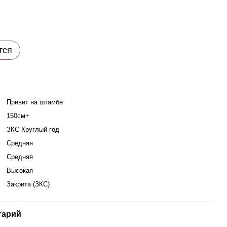
тся
Привит на штамбе
150см+
ЗКС Круглый год
Средняя
Средняя
Высокая
Закрита (ЗКС)
тарий