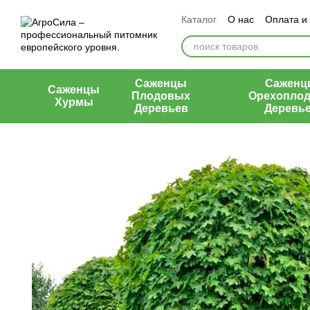
Перейти к основному контенту
Каталог
О нас
Оплата и
Контакты
Отзывы о маг
Саженцы
Саженц
Саженцы
Плодовых
Орехопло
Хурмы
Деревьев
Деревь