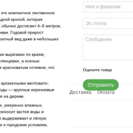
— это компактное лиственное
дной кроной, которая
 обычно достигает 4–6 метров,
ивки. Годовой прирост
уратный вид даже в небольших
ыми вырезами по краям,
глянцевая, а осенью
 красноватым отливом, что
Оцените товар
, ароматными желтовато-
Отправить
лоды — крупные коричневые
Доставка
Оплата
я на дереве.
х, умеренно влажных,
реносит застоя воды и
но выдерживает и лёгкую
ю к городским условиям,