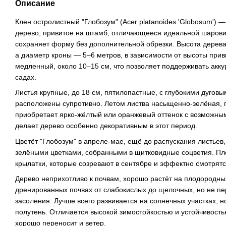
Описание
Клен остролистный "Глобозум" (Acer platanoides 'Globosum') 
дерево, привитое на штамб, отличающееся идеальной шарови
сохраняет форму без дополнительной обрезки. Высота дерева
а диаметр кроны — 5–6 метров, в зависимости от высоты прив
медленный, около 10–15 см, что позволяет поддерживать акк
садах.
Листья крупные, до 18 см, пятилопастные, с глубокими дугов
расположены супротивно. Летом листва насыщенно-зелёная, 
приобретает ярко-жёлтый или оранжевый оттенок с возможным
делает дерево особенно декоративным в этот период.
Цветёт "Глобозум" в апреле-мае, ещё до распускания листьев
зелёными цветками, собранными в щитковидные соцветия. П
крылатки, которые созревают в сентябре и эффектно смотрятс
Дерево неприхотливо к почвам, хорошо растёт на плодородны
дренированных почвах от слабокислых до щелочных, но не пе
засоления. Лучше всего развивается на солнечных участках, 
полутень. Отличается высокой зимостойкостью и устойчивость
хорошо переносит и ветер.