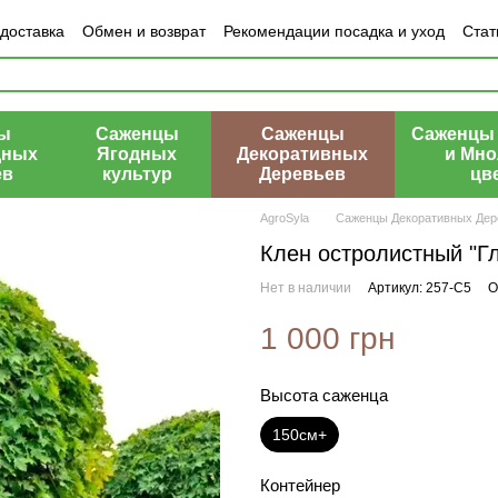
 доставка
Обмен и возврат
Рекомендации посадка и уход
Стат
азине
ы
Саженцы
Саженцы
Саженцы 
дных
Ягодных
Декоративных
и Мно
ев
культур
Деревьев
цв
AgroSyla
Саженцы Декоративных Дер
Клен остролистный "Гл
Нет в наличии
Артикул: 257-С5
О
1 000 грн
Высота саженца
150см+
Контейнер