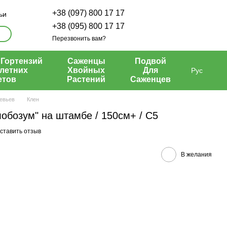
+38 (097) 800 17 17
ьи
+38 (095) 800 17 17
Перезвонить вам?
Гортензий
Саженцы
Подвой
летних
Хвойных
Для
Рус
етов
Растений
Саженцев
евьев
Клен
обозум" на штамбе / 150см+ / С5
ставить отзыв
В желания