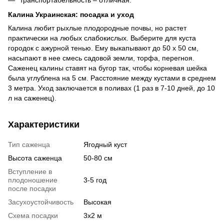
транспортабельность – отличная.
Калина Украинская: посадка и уход
Калина любит рыхлые плодородные почвы, но растет
практически на любых слабокислых. Выберите для куста
городок с ажурной тенью. Ему выкапывают до 50 х 50 см,
насыпают в нее смесь садовой земли, торфа, перегноя.
Саженец калины ставят на бугор так, чтобы корневая шейка
была углублена на 5 см. Расстояние между кустами в среднем
3 метра. Уход заключается в поливах (1 раз в 7-10 дней, до 10
л на саженец).
Характеристики
Тип саженца
Ягодный куст
Высота саженца
50-80 см
Вступление в
плодоношение
3-5 год
после посадки
Засухоустойчивость
Высокая
Схема посадки
3х2 м