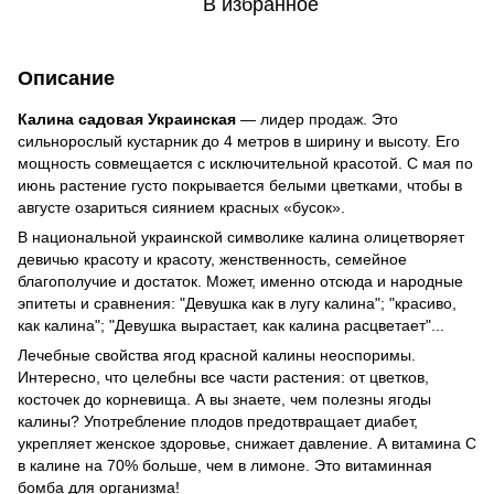
В избранное
Описание
Калина садовая Украинская
— лидер продаж. Это
сильнорослый кустарник до 4 метров в ширину и высоту. Его
мощность совмещается с исключительной красотой. С мая по
июнь растение густо покрывается белыми цветками, чтобы в
августе озариться сиянием красных «бусок».
В национальной украинской символике калина олицетворяет
девичью красоту и красоту, женственность, семейное
благополучие и достаток. Может, именно отсюда и народные
эпитеты и сравнения: "Девушка как в лугу калина"; "красиво,
как калина"; "Девушка вырастает, как калина расцветает"...
Лечебные свойства ягод красной калины неоспоримы.
Интересно, что целебны все части растения: от цветков,
косточек до корневища. А вы знаете, чем полезны ягоды
калины? Употребление плодов предотвращает диабет,
укрепляет женское здоровье, снижает давление. А витамина С
в калине на 70% больше, чем в лимоне. Это витаминная
бомба для организма!