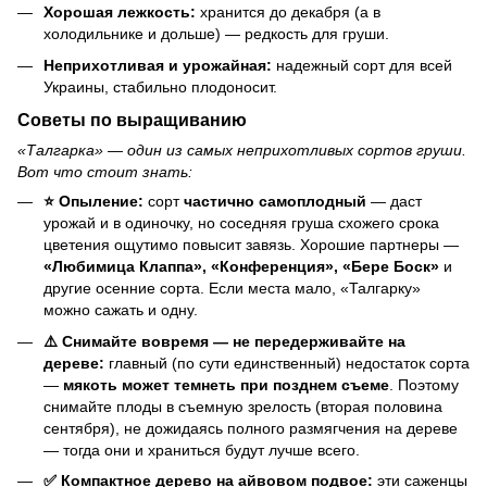
Хорошая лежкость:
хранится до декабря (а в
холодильнике и дольше) — редкость для груши.
Неприхотливая и урожайная:
надежный сорт для всей
Украины, стабильно плодоносит.
Советы по выращиванию
«Талгарка» — один из самых неприхотливых сортов груши.
Вот что стоит знать:
⭐ Опыление:
сорт
частично самоплодный
— даст
урожай и в одиночку, но соседняя груша схожего срока
цветения ощутимо повысит завязь. Хорошие партнеры —
«Любимица Клаппа», «Конференция», «Бере Боск»
и
другие осенние сорта. Если места мало, «Талгарку»
можно сажать и одну.
⚠️ Снимайте вовремя — не передерживайте на
дереве:
главный (по сути единственный) недостаток сорта
—
мякоть может темнеть при позднем съеме
. Поэтому
снимайте плоды в съемную зрелость (вторая половина
сентября), не дожидаясь полного размягчения на дереве
— тогда они и храниться будут лучше всего.
✅ Компактное дерево на айвовом подвое:
эти саженцы