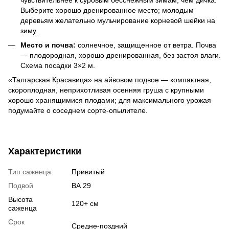
Выберите хорошо дренированное место; молодым
деревьям желательно мульчирование корневой шейки на
зиму.
Место и почва:
солнечное, защищенное от ветра. Почва
— плодородная, хорошо дренированная, без застоя влаги.
Схема посадки 3×2 м.
«Талгарская Красавица» на айвовом подвое — компактная,
скороплодная, неприхотливая осенняя груша с крупными
хорошо хранящимися плодами; для максимального урожая
подумайте о соседнем сорте-опылителе.
Характеристики
Тип саженца
Привитый
Подвой
ВА 29
Высота
120+ см
саженца
Срок
Средне-поздний