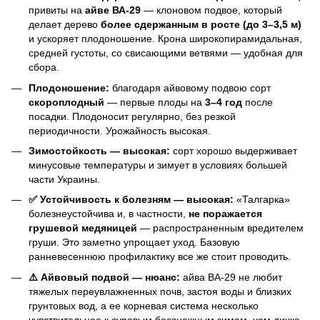
привиты на
айве ВА-29
— клоновом подвое, который
делает дерево
более сдержанным в росте (до 3–3,5 м)
и ускоряет плодоношение. Крона широкопирамидальная,
средней густоты, со свисающими ветвями — удобная для
сбора.
Плодоношение:
благодаря айвовому подвою сорт
скороплодный
— первые плоды на
3–4 год
после
посадки. Плодоносит регулярно, без резкой
периодичности. Урожайность высокая.
Зимостойкость — высокая:
сорт хорошо выдерживает
минусовые температуры и зимует в условиях большей
части Украины.
✅ Устойчивость к болезням — высокая:
«Талгарка»
болезнеустойчива и, в частности,
не поражается
грушевой медяницей
— распространенным вредителем
груши. Это заметно упрощает уход. Базовую
ранневесеннюю профилактику все же стоит проводить.
⚠️ Айвовый подвой — нюанс:
айва ВА-29 не любит
тяжелых переувлажненных почв, застоя воды и близких
грунтовых вод, а ее корневая система несколько
чувствительнее к суровым бесснежным зимам, чем дичка.