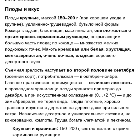
Плоды и вкус
Плоды
крупные
, массой
150–200 г
(при хорошем уходе и
крупнее), удлиненно-грушевидной, бутылочной формы.
Кожица гладкая, блестящая, маслянистая,
светло-желтая с
ярким красно-карминовым румянцем
, покрывающим
большую часть плода; по кожице — множество мелких
подкожных точек. Мякоть
кремовая или белая, хрустящая,
мелкозернистая, очень сочная, сладкая
, хорошего
десертного вкуса.
Съемная зрелость наступает
во второй половине сентября
(осенний сорт), потребительская — в октябре–ноябре.
Главное практическое преимущество —
отличная лежкость
:
в прохладном хранилище плоды хранятся примерно до
декабря, а при искусственном охлаждении (0…+2 °C) — и до
зимы/февраля, не теряя вида. Плоды плотные, хорошо
транспортируются и держатся на дереве даже при сильном
ветре. Назначение десертное и универсальное: свежими, на
консервацию, компоты. Груша богата клетчаткой и пектином.
Крупная и красивая:
150–200 г, светло-желтая с ярким
карминовым румянцем.