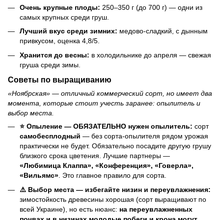
Очень крупные плоды:
250–350 г (до 700 г) — одни из
самых крупных среди груш.
Лучший вкус среди зимних:
медово-сладкий, с дынным
привкусом, оценка 4,8/5.
Хранится до весны:
в холодильнике до апреля — свежая
груша среди зимы.
Советы по выращиванию
«Ноябрская» — отличный коммерческий сорт, но имеет два
момента, которые стоит учесть заранее: опылитель и
выбор места.
⭐ Опыление — ОБЯЗАТЕЛЬНО нужен опылитель:
сорт
самобесплодный
— без сорта-опылителя рядом урожая
практически не будет. Обязательно посадите другую грушу
близкого срока цветения. Лучшие партнеры —
«Любимица Клаппа», «Конференция», «Говерла»,
«Вильямс»
. Это главное правило для сорта.
⚠️ Выбор места — избегайте низин и переувлажнения:
зимостойкость древесины хорошая (сорт выращивают по
всей Украине), но есть нюанс:
на переувлажненных
почвах и в низинах молодые побеги и крона могут