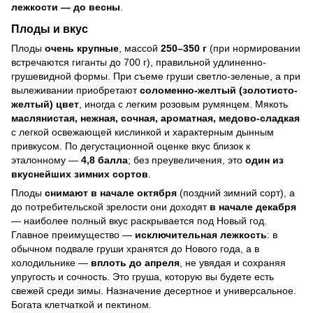
лежкости — до весны
.
Плоды и вкус
Плоды
очень крупные
, массой
250–350 г
(при нормировании
встречаются гиганты до 700 г), правильной удлиненно-
грушевидной формы. При съеме груши светло-зеленые, а при
вылеживании приобретают
соломенно-желтый (золотисто-
желтый) цвет
, иногда с легким розовым румянцем. Мякоть
маслянистая, нежная, сочная, ароматная, медово-сладкая
с легкой освежающей кислинкой и характерным дынным
привкусом. По дегустационной оценке вкус близок к
эталонному —
4,8 балла
; без преувеличения, это
один из
вкуснейших зимних сортов
.
Плоды
снимают в начале октября
(поздний зимний сорт), а
до потребительской зрелости они доходят
в начале декабря
— наиболее полный вкус раскрывается под Новый год.
Главное преимущество —
исключительная лежкость
: в
обычном подвале груши хранятся до Нового года, а в
холодильнике —
вплоть до апреля
, не увядая и сохраняя
упругость и сочность. Это груша, которую вы будете есть
свежей среди зимы. Назначение десертное и универсальное.
Богата клетчаткой и пектином.