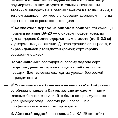
подмерзать
, а цветки чувствительны к возвратным
весенним заморозкам. Поэтому сажайте на возвышении, в
теплом защищенном месте с хорошим дренажем — тогда
сорт полностью раскроет потенциал.
✅ Компактное дерево на айвовом подвое:
эти саженцы
привиты на
айве ВА-29
— клоновом подвое, который
делает дерево
более сдержанным в росте (до 3–3,5 м)
и ускоряет плодоношение. Дерево средней силы роста, с
пирамидальной раскидистой кроной; сорт хорошо
совместим с айвой.
Плодоношение:
благодаря айвовому подвою сорт
скороплодный
— первые плоды на
3–4 год
после
посадки. Дает высокие ежегодные урожаи без резкой
периодичности.
✅ Устойчивость к болезням — высокая:
«Ноябрская»
устойчива к
парше и бактериальному ожогу
— двум
главным болезням груши. Это большое преимущество,
упрощающее уход. Базовую ранневесеннюю
профилактику все же стоит проводить.
⚠️ Айвовый подвой — нюанс:
айва ВА-29 не любит