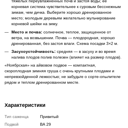
тяжелых переувлажненных почв и застоя воды; ее
корневая система чувствительнее к суровым бесснежным
зимам, чем дичка. Выберите хорошо дренированное
место; молодым деревьям желательно мульчирование
корневой шейки на зиму.
Место и почва:
солнечное, теплое, защищенное от
ветра, на возвышении. Почва — плодородная, хорошо
дренированная, без застоя влаги. Схема посадки 3×2 м.
Засухоустойчивость:
средняя — в засуху и во время
налива плодов полив полезен (влияет на размер плодов).
«Ноябрская» на айвовом подвое — компактная,
скороплодная зимняя груша с очень крупными плодами и
непревзойденной лежкостью; не забудьте о сорте-опылителе
рядом и теплом дренированном месте.
Характеристики
Тип саженца
Привитый
Подвой
ВА 29