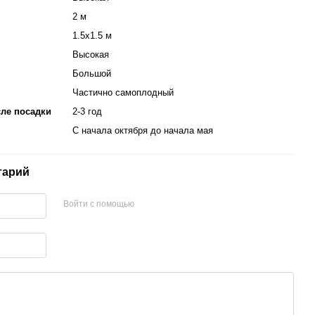
2 м
1.5х1.5 м
Высокая
Большой
Частично самоплодный
ле посадки
2-3 год
С начала октября до начала мая
тарий
Войти с помощью