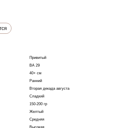
тся
Привитый
ВА 29
40+ см
Ранний
Вторая декада августа
Сладкий
150-200 гр
Желтый
Средняя
Высокая