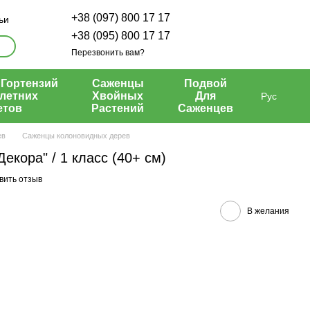
+38 (097) 800 17 17
ьи
+38 (095) 800 17 17
Перезвонить вам?
Гортензий
Саженцы
Подвой
летних
Хвойных
Для
Рус
етов
Растений
Саженцев
ев
Саженцы колоновидных дерев
екора" / 1 класс (40+ см)
вить отзыв
В желания