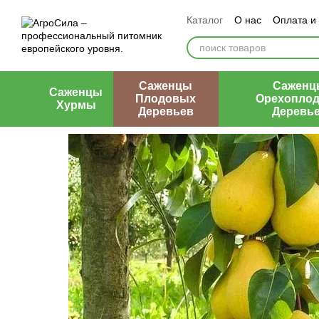
Перейти к основному контенту
Каталог
О нас
Оплата и
Контакты
Отзывы о маг
Саженцы
Саженц
Саженцы
Плодовых
Орехопло
Хурмы
Деревьев
Деревь