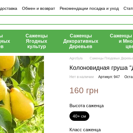
 доставка
Обмен и возврат
Рекомендации посадка и уход
Стат
азине
ы
Саженцы
Саженцы
Саженцы 
дных
Ягодных
Декоративных
и Мно
ев
культур
Деревьев
цв
AgroSyla
Саженцы Плодовых Деревь
Колоновидная груша "Д
Нет в наличии
Артикул: 947
Оста
160 грн
Высота саженца
40+ см
Класс саженца