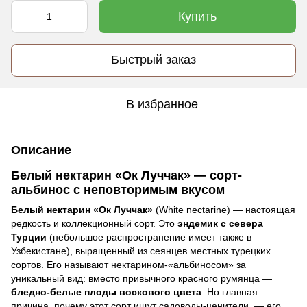
Купить
Быстрый заказ
В избранное
Описание
Белый нектарин «Ок Луччак» — сорт-
альбинос с неповторимым вкусом
Белый нектарин «Ок Луччак»
(White nectarine) — настоящая
редкость и коллекционный сорт. Это
эндемик с севера
Турции
(небольшое распространение имеет также в
Узбекистане), выращенный из сеянцев местных турецких
сортов. Его называют нектарином-«альбиносом» за
уникальный вид: вместо привычного красного румянца —
бледно-белые плоды воскового цвета
. Но главная
причина, почему этот сорт ищут садоводы-ценители, — его