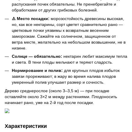
распускания почек обязательны. Не пренебрегайте и
обработками от других грибковых болезней.
⚠️ Место посадки:
морозостойкость древесины высокая,
но, как все нектарины, сорт цветет сравнительно рано —
цветковые почки уязвимы к возвратным весенним
заморозкам. Сажайте на солнечном, защищенном от
ветра месте, желательно на небольшом возвышении, не в
низине.
Солнце — обязательно:
нектарин любит максимум тепла
и света. В тени плоды мельчают и теряют сладость.
Нормирование и полив:
для крупных плодов избыток
завязи прореживают; в жару во время налива плодов
умеренный полив улучшает размер и сочность.
Дерево среднерослое (около 3–3,5 м) — при посадке
оставляйте около 3×2 м между растениями. Плодоносить
начинает рано, уже на 2-й год после посадки.
Характеристики