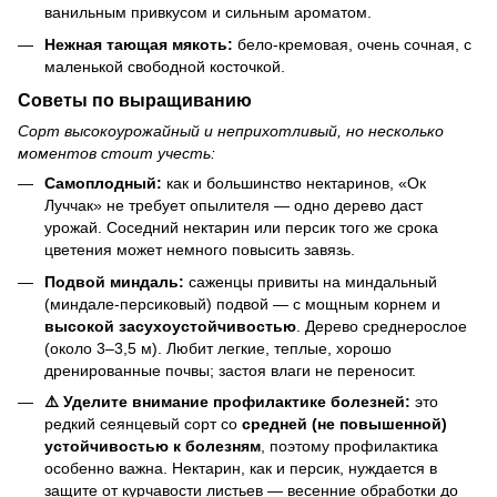
ванильным привкусом и сильным ароматом.
Нежная тающая мякоть:
бело-кремовая, очень сочная, с
маленькой свободной косточкой.
Советы по выращиванию
Сорт высокоурожайный и неприхотливый, но несколько
моментов стоит учесть:
Самоплодный:
как и большинство нектаринов, «Ок
Луччак» не требует опылителя — одно дерево даст
урожай. Соседний нектарин или персик того же срока
цветения может немного повысить завязь.
Подвой миндаль:
саженцы привиты на миндальный
(миндале-персиковый) подвой — с мощным корнем и
высокой засухоустойчивостью
. Дерево среднерослое
(около 3–3,5 м). Любит легкие, теплые, хорошо
дренированные почвы; застоя влаги не переносит.
⚠️ Уделите внимание профилактике болезней:
это
редкий сеянцевый сорт со
средней (не повышенной)
устойчивостью к болезням
, поэтому профилактика
особенно важна. Нектарин, как и персик, нуждается в
защите от курчавости листьев — весенние обработки до