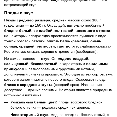
потрясающий вкус.
Плоды и вкус
Плоды
среднего размера
, средней массой около
100 г
(отдельные — до 150 г). Окрас действительно необычный:
бледно-белый, со слабой желтизной, воскового оттенка
;
на некоторых плодах едва просвечивается румянец в виде
тонкой розовой сеточки. Мякоть
бело-кремовая, очень
сочная, средней плотности, тает во рту
, слабоволокнистая.
Косточка маленькая, хорошо отделяется (свободная).
Но самое главное —
вкус
. Он
медово-сладкий,
насыщенный, бескислотный
, с характерным
ванильным
привкусом
и разнообразными фруктовыми нотами,
дополненный сильным ароматом. Это один из тех сортов, вкус
которого запоминается с первого плода. Созревают плоды
ближе к середине августа
(средний срок). Назначение
десертное — лучшие свежими. Нектарин является природным
источником витамина С.
Уникальный белый цвет:
плоды воскового бледно-
белого оттенка — редкость среди нектаринов.
Неповторимый вкус:
медово-сладкий, бескислотный, с