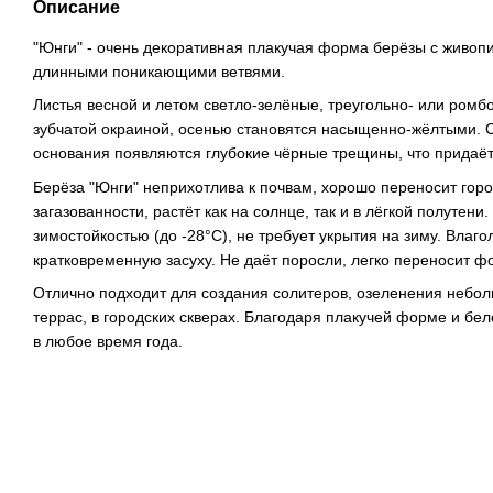
Описание
"Юнги" - очень декоративная плакучая форма берёзы с живоп
длинными поникающими ветвями.
Листья весной и летом светло-зелёные, треугольно- или ромб
зубчатой окраиной, осенью становятся насыщенно-жёлтыми. С
основания появляются глубокие чёрные трещины, что придаёт
Берёза "Юнги" неприхотлива к почвам, хорошо переносит горо
загазованности, растёт как на солнце, так и в лёгкой полутени
зимостойкостью (до -28°C), не требует укрытия на зиму. Влаг
кратковременную засуху. Не даёт поросли, легко переносит 
Отлично подходит для создания солитеров, озеленения неболь
террас, в городских скверах. Благодаря плакучей форме и бе
в любое время года.