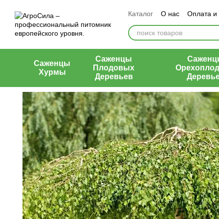
Перейти к основному контенту
Каталог
О нас
Оплата и
Контакты
Отзывы о маг
Саженцы
Саженц
Саженцы
Плодовых
Орехопло
Хурмы
Деревьев
Деревь