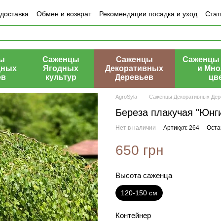
 доставка
Обмен и возврат
Рекомендации посадка и уход
Стат
азине
ы
Саженцы
Саженцы
Саженцы 
дных
Ягодных
Декоративных
и Мно
ев
культур
Деревьев
цв
AgroSyla
Саженцы Декоративных Дер
Береза плакучая "Юнги
Нет в наличии
Артикул: 264
Оста
650 грн
Высота саженца
120-150 см
Контейнер