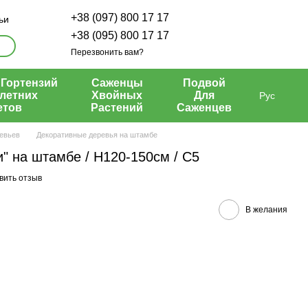
+38 (097) 800 17 17
ьи
+38 (095) 800 17 17
Перезвонить вам?
Гортензий
Саженцы
Подвой
летних
Хвойных
Для
Рус
етов
Растений
Саженцев
евьев
Декоративные деревья на штамбе
" на штамбе / Н120-150см / С5
вить отзыв
В желания