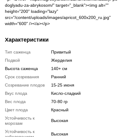
doglyadu-za-abrykosom/" target="_blank"><img alt=""
height="200" loading="lazy"
src="/content/uploads/images/apricot_600x200_ru.jpg"
width="600" /></a></p>
Характеристики
Тип саженца
Привитый
Подвой
Жерделия
Высота саженца
140+ см
Срок созревания
Ранний
Созревание плодов
15-25 июня
Вкус плода
Кисло-сладкий
Вес плода
70-80 гр
Цвет плода
Красный
Устойчивость к
Высокая
морозам
Устойчивость к
Высокая
заболеваниям