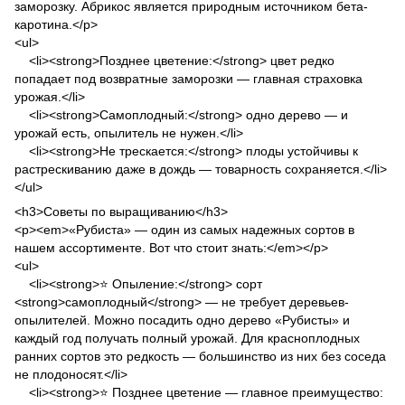
заморозку. Абрикос является природным источником бета-
каротина.</p>
<ul>
<li><strong>Позднее цветение:</strong> цвет редко
попадает под возвратные заморозки — главная страховка
урожая.</li>
<li><strong>Самоплодный:</strong> одно дерево — и
урожай есть, опылитель не нужен.</li>
<li><strong>Не трескается:</strong> плоды устойчивы к
растрескиванию даже в дождь — товарность сохраняется.</li>
</ul>
<h3>Советы по выращиванию</h3>
<p><em>«Рубиста» — один из самых надежных сортов в
нашем ассортименте. Вот что стоит знать:</em></p>
<ul>
<li><strong>⭐ Опыление:</strong> сорт
<strong>самоплодный</strong> — не требует деревьев-
опылителей. Можно посадить одно дерево «Рубисты» и
каждый год получать полный урожай. Для красноплодных
ранних сортов это редкость — большинство из них без соседа
не плодоносят.</li>
<li><strong>⭐ Позднее цветение — главное преимущество: