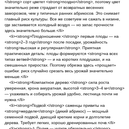
</strong> сорт цветет <strong>поздно</strong>, поэтому цвет
значительно реже страдает от возвратных весенних
заморозков, чем у типичных ранних абрикосов. Это снимает
главный риск культуры. Все же советуем не сажать в низине,
где застаивается холодный воздух — но запас прочности
здесь значительно больше.</li>
<li><strong>Плодоношение:</strong> первые плоды — на
<strong>2–3 год</strong> после посадки, урожайность
<strong>высокая и регулярная</strong>. Приятная
практическая деталь: плоды формируются <strong>на всех
типах ветвей</strong> — и на коротких плодушках, и на
смешанных приростах. Поэтому обрезка здесь «прощает»
ошибки: риск случайно срезать весь урожай значительно
меньше.</li>
<li><strong>Компактное дерево:</strong> сила роста
умеренная, крона аккуратная, высотой <strong>3–4 м</strong>
— ухаживать и собирать урожай удобно, лестница почти не
нужна.</li>
<li><strong>Подвой:</strong> саженцы привиты на
<strong>жерделе</strong> (дикий абрикос) — мощный
семенной подвой, дающий крепкие корни и долголетие
дерева. Требует легких, хорошо дренированных почв.</li>
<li><strong>⚠️ Полив — учтите обязательно:</strong>