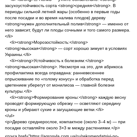
засухоустойчивость сорта <strong>средняя</strong>. В
периоды сильной летней жары (особенно в первые годы
после посадки и во время налива плодов) дереву
<strong>нужен дополнительный полив</strong> — именно от
него зависит, будут ли плоды сочными и того самого размера.
</li>
<li><strong>Морозостойкость:</strong>
<strong>высокая</strong> — сорт хорошо зимует в условиях
Украины.</li>
<li><strong>Устойчивость к болезням:</strong>
<strong>высокая</strong>. Несмотря на это, для абрикоса
профилактика всегда оправдана: ранневесеннее
опрыскивание по «голому конусу» и обработка перед
цветением уберегут от монилиоза — главной болезни
культуры.</li>
<li><strong>Формирование кроны:</strong> каждую весну
проводят формирующую обрезку — осветляют середину
кроны и убирают сухие и загущающие ветки.</li>
</ul>
<p>Дерево среднерослое, компактное (около 3–4 м) — при
посадке оставляйте около 3×3 м между растениями.</p>
<p><a href="https://agrosyla.com.ua/ru/rekomendatsiyi-po-