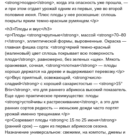
<strong>поздно</strong>, когда эта опасность уже прошла, —
и при этом отдает урожай одним из первых, уже во второй
половине июня. Плюс плоды у нее роскошные: сплошь
покрыты ярким темно-красным румянцем.</p>
<h3>Плоды и вкус</h3>
<p>Плоды <strong>крупные</strong>, массой <strong>70–80
г</strong>, эллиптической формы, выровненные. Окраска —
главная фишка сорта: <strong>яркий темно-красный
(малиновый) цвет сплошь покрывает всю поверхность
плода</strong>, равномерно, без зеленых «щек». Мякоть
оранжевая, сочная, <strong>плотная</strong> — плоды
хорошо держатся на дереве и выдерживают перевозку.</p>
<p>Вкус приятный, освежающий, <strong>кисло-
сладкий</strong> с хорошей сахаристостью — <strong>15°
Brix</strong>, что для раннего абрикоса высокий показатель.
Еще одно практическое преимущество: плоды
<strong>устойчивы к растрескиванию</strong>, а это для
ранних сортов редкость — июньские дожди часто портят
урожай именно трещинами.</p>
<p>Созревают плоды <strong>с 15 по 25 июня</strong>
(ранний срок) — один из первых абрикосов сезона.
Назначение универсальное: свежими, на компоты, джемы и