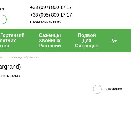
+38 (097) 800 17 17
ьи
+38 (095) 800 17 17
Перезвонить вам?
Гортензий
Саженцы
Подвой
летних
Хвойных
Для
Рус
етов
Растений
Саженцев
ев
Саженцы абрикоса
argrand)
авить отзыв
В желания