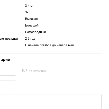
3-4 м
3х3
Высокая
Большой
Самоплодный
ле посадки
2-3 год
С начала октября до начала мая
тарий
Войти с помощью