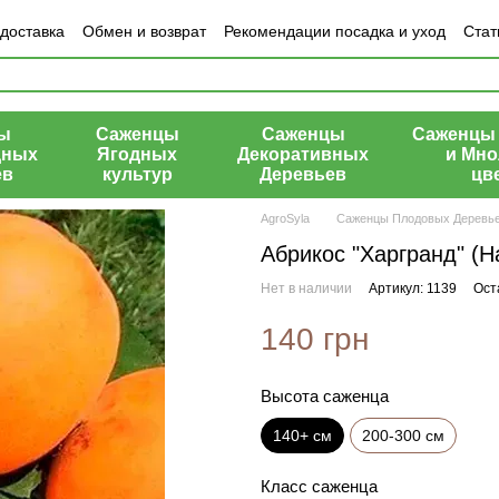
 доставка
Обмен и возврат
Рекомендации посадка и уход
Стат
азине
ы
Саженцы
Саженцы
Саженцы 
дных
Ягодных
Декоративных
и Мно
ев
культур
Деревьев
цв
AgroSyla
Саженцы Плодовых Деревь
Абрикос "Харгранд" (H
Нет в наличии
Артикул: 1139
Ост
140 грн
Высота саженца
140+ см
200-300 см
Класс саженца