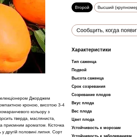
Второй
Высший (крупноме
Сообщить, когда появи
Характеристики
Тип саженца
Подвой
Высота саженца
Срок созревания
Созревание плодов
і селекціонером Джорджем
Вкус плода
компактною кроною, висотою 3-4
Вес плода
помаранчевого кольору з
досить тверда, масляниста,
Цвет плода
та приємним ароматом. Кісточка
Устойчивость к морозам
 у другій половині липня. Сорт
Устойчивость к заболеваниям