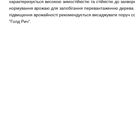
характеризується високою зимостійкістю та стійкістю до захво
нормування врожаю для запобігання перевантаженню дерева. 
підвищення врожайності рекомендується висаджувати поруч со
"Голд Рич".