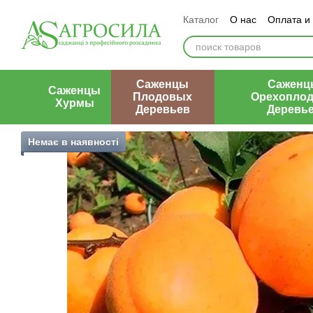
Перейти к основному контенту
Каталог
О нас
Оплата и
Контакты
Отзывы о маг
Саженцы
Саженц
Саженцы
Плодовых
Орехопло
Хурмы
Деревьев
Деревь
Немає в наявності