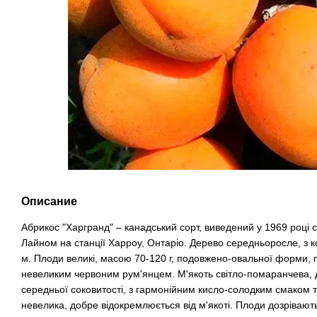
Описание
Абрикос "Харгранд" – канадський сорт, виведений у 1969 роц
Лайном на станції Харроу, Онтаріо. Дерево середньоросле, з 
м. Плоди великі, масою 70-120 г, подовжено-овальної форми, 
невеликим червоним рум'янцем. М'якоть світло-помаранчева, 
середньої соковитості, з гармонійним кисло-солодким смаком 
невелика, добре відокремлюється від м'якоті. Плоди дозрівають