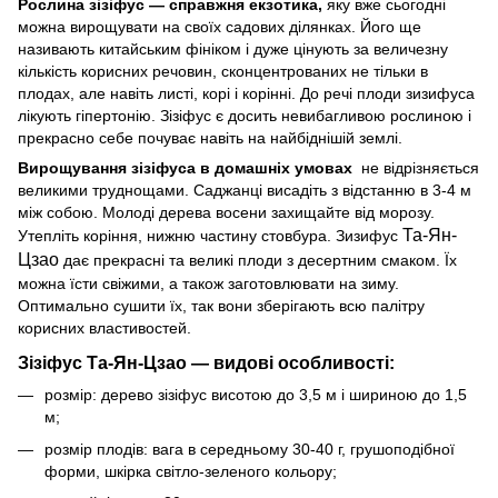
Рослина зізіфус — справжня екзотика,
яку вже сьогодні
можна вирощувати на своїх садових ділянках. Його ще
називають китайським фініком і дуже цінують за величезну
кількість корисних речовин, сконцентрованих не тільки в
плодах, але навіть листі, корі і корінні. До речі плоди зизифуса
лікують гіпертонію. Зізіфус є досить невибагливою рослиною і
прекрасно себе почуває навіть на найбіднішій землі.
Вирощування зізіфуса в домашніх умовах
не відрізняється
великими труднощами. Саджанці висадіть з відстанню в 3-4 м
між собою. Молоді дерева восени захищайте від морозу.
Та-Ян-
Утепліть коріння, нижню частину стовбура. Зизифус
Цзао
дає прекрасні та великі плоди з десертним смаком. Їх
можна їсти свіжими, а також заготовлювати на зиму.
Оптимально сушити їх, так вони зберігають всю палітру
корисних властивостей.
Зізіфус Та-Ян-Цзао — видові особливості:
розмір: дерево зізіфус висотою до 3,5 м і шириною до 1,5
м;
розмір плодів: вага в середньому 30-40 г, грушоподібної
форми, шкірка світло-зеленого кольору;