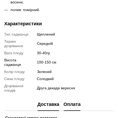
восени;
полив: помірний.
Характеристики
Тип саджанця
Щеплений
Термін
Середній
дозрівання
Вага плоду
30-40гр
Висота
100-150 см
саджанця
Колір плоду
Зелений
Смак плоду
Солодкий
Дозрівання
Друга декада вересня
плодів
Доставка
Оплата
Стандартні умови доставки