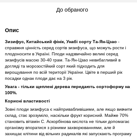
До обраного
Опис
Зизифус, Китайський фінік, Унабі сорту Та-Ян-Цзао
-
справжня цінність серед сортів зизифуса, що можуть рости і
плодоносити в Україні. Плоди надзвичайно великі серед
зизифусів масою 30-40 грам. Та-Ян-Цзао невибагливий в
догляді та морозостійкий сорт який підходить для
вирощування по всій території України. Цвіте в перший рік
посадки однак плоди дає на 3 рік.
Увага - тільки щеплені дерева передають сортоформу на
100%.
Корисні властивості
Зовні плоди зизифуса є найпривабливішими, але якщо вивчити
склад, стає зрозуміло, наскільки фрукт корисний. Майже 70%
становить вітамін С. Аскорбінова кислота не тільки допомагає
організму впоратися з різними захворюваннями, але й
захищає клітини від вільних радикалів які запускають програму