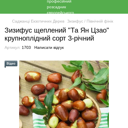
Саджанці Екзотичних Дерев
Зизифус / Північній фінік
Зизифус щеплений "Та Ян Цзао"
крупноплідний сорт 3-річний
Артикул:
1703
Написати відгук
Відео