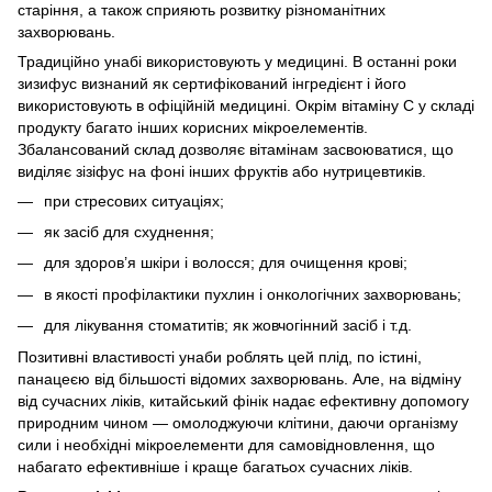
старіння, а також сприяють розвитку різноманітних
захворювань.
Традиційно унабі використовують у медицині. В останні роки
зизифус визнаний як сертифікований інгредієнт і його
використовують в офіційній медицині. Окрім вітаміну С у складі
продукту багато інших корисних мікроелементів.
Збалансований склад дозволяє вітамінам засвоюватися, що
виділяє зізіфус на фоні інших фруктів або нутрицевтиків.
при стресових ситуаціях;
як засіб для схуднення;
для здоров’я шкіри і волосся; для очищення крові;
в якості профілактики пухлин і онкологічних захворювань;
для лікування стоматитів; як жовчогінний засіб і т.д.
Позитивні властивості унаби роблять цей плід, по істині,
панацеєю від більшості відомих захворювань. Але, на відміну
від сучасних ліків, китайський фінік надає ефективну допомогу
природним чином — омолоджуючи клітини, даючи організму
сили і необхідні мікроелементи для самовідновлення, що
набагато ефективніше і краще багатьох сучасних ліків.