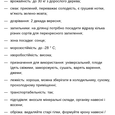
врожайність: до 30 кг з дорослого дерева;
смак: приємний, переважає солодкість, є грушеві нотки,
м'якоть зелено-жовта;
дозрівання: 2 декада вересня;
запильники: на ділянці потрібно посадити відразу кілька
різних сортів для перехресного запилення;
зона посадки: сонце;
морозостійкість: до -28 ° С;
хворобостійкість: висока;
призначення для використання: універсальний, плоди
їдять свіжими, заморожують, сушать, варять варення,
джеми;
лежкість: хороша, можна зберігати в холодильнику, сухому,
прохолодному приміщенні;
транспортабельність: так;
підгодівля: вносьте мінеральні склади, органіку навесні і
восени;
обрізка: видаляйте старі гілки, формуйте крону навесні /