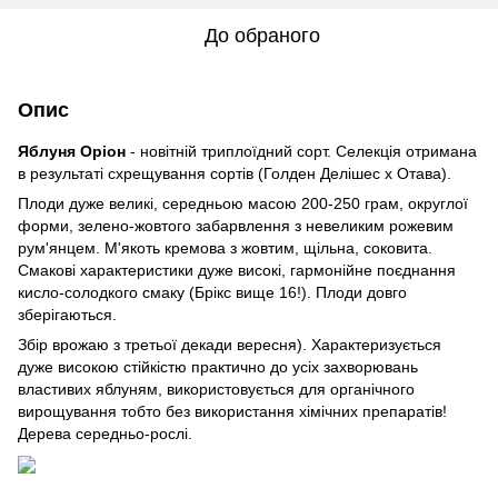
До обраного
Опис
Яблуня Оріон
- новітній триплоїдний сорт. Селекція отримана
в результаті схрещування сортів (Голден Делішес х Отава).
Плоди дуже великі, середньою масою 200-250 грам, округлої
форми, зелено-жовтого забарвлення з невеликим рожевим
рум'янцем. М'якоть кремова з жовтим, щільна, соковита.
Смакові характеристики дуже високі, гармонійне поєднання
кисло-солодкого смаку (Брікс вище 16!). Плоди довго
зберігаються.
Збір врожаю з третьої декади вересня). Характеризується
дуже високою стійкістю практично до усіх захворювань
властивих яблуням, використовується для органічного
вирощування тобто без використання хімічних препаратів!
Дерева середньо-рослі.