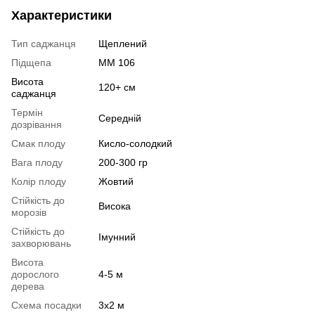
Характеристики
Тип саджанця
Щеплений
Підщепа
ММ 106
Висота
120+ см
саджанця
Термін
Середній
дозрівання
Смак плоду
Кисло-солодкий
Вага плоду
200-300 гр
Колір плоду
Жовтий
Стійкість до
Висока
морозів
Стійкість до
Імунний
захворювань
Висота
дорослого
4-5 м
дерева
Схема посадки
3х2 м