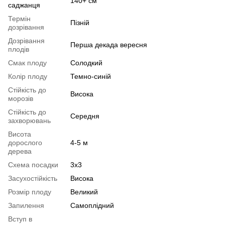
140+ см
саджанця
Термін
Пізній
дозрівання
Дозрівання
Перша декада вересня
плодів
Смак плоду
Солодкий
Колір плоду
Темно-синій
Стійкість до
Висока
морозів
Стійкість до
Середня
захворювань
Висота
дорослого
4-5 м
дерева
Схема посадки
3х3
Засухостійкість
Висока
Розмір плоду
Великий
Запилення
Самоплідний
Вступ в