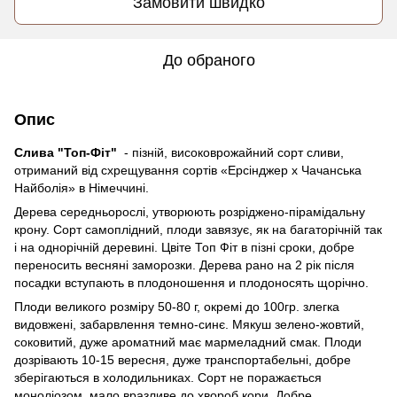
Замовити швидко
До обраного
Опис
Слива "Топ-Фіт"
- пізній, високоврожайний сорт сливи,
отриманий від схрещування сортів «Ерсінджер х Чачанська
Найболія» в Німеччині.
Дерева середньорослі, утворюють розріджено-пірамідальну
крону. Сорт самоплідний, плоди завязує, як на багаторічній так
і на однорічній деревині. Цвіте Топ Фіт в пізні сроки, добре
переносить весняні заморозки. Дерева рано на 2 рік після
посадки вступають в плодоношення и плодоносять щорічно.
Плоди великого розміру 50-80 г, окремі до 100гр. злегка
видовжені, забарвлення темно-синє. Мякуш зелено-жовтий,
соковитий, дуже ароматний має мармеладний смак. Плоди
дозрівають 10-15 вересня, дуже транспортабельні, добре
зберігаються в холодильниках. Сорт не поражається
моноліозом, мало вразливе до хвороб кори. Добре