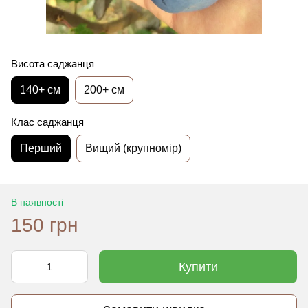
Висота саджанця
140+ см
200+ см
Клас саджанця
Перший
Вищий (крупномір)
В наявності
150 грн
Купити