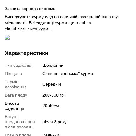
Закрита корнева система.
Висаджувати хурму слід на сонячній, захищеній від вітру
місцевості. Всі саджанці хурми щеплені на
сіянці віргінської хурми.
Характеристики
Тип саджанця
Щеплений
Підщепа
Сіянець віргінської хурми
Термін
Середній
дозрівання
Вага плоду
200-300 гр
Висота
20-40см
саджанця
Вступ в
плодоношення
після 3 року
після посадки
Розмір плоду
Великий