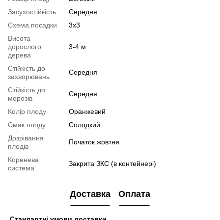
Засухостійкість
Середня
Схема посадки
3х3
Висота
дорослого
3-4 м
дерева
Стійкість до
Середня
захворювань
Стійкість до
Середня
морозів
Колір плоду
Оранжевий
Смак плоду
Солодкий
Дозрівання
Початок жовтня
плодів
Коренева
Закрита ЗКС (в контейнері)
система
Доставка
Оплата
Стандартні умови доставки