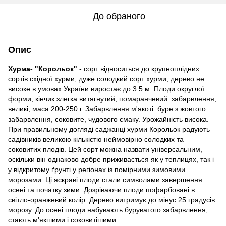
До обраного
Опис
Хурма- "Корольок"
- сорт відноситься до крупноплідних
сортів східної хурми, дуже солодкий сорт хурми, дерево не
високе в умовах України виростає до 3.5 м. Плоди округлої
форми, кінчик злегка витягнутий, помаранчевий. забарвлення,
великі, маса 200-250 г. Забарвлення м'якоті буре з жовтого
забарвлення, соковите, чудового смаку. Урожайність висока.
При правильному догляді саджанці хурми Корольок радують
садівників великою кількістю неймовірно солодких та
соковитих плодів. Цей сорт можна назвати універсальним,
оскільки він однаково добре приживається як у теплицях, так і
у відкритому ґрунті у регіонах із помірними зимовими
морозами. Ці яскраві плоди стали символами завершення
осені та початку зими. Дозріваючи плоди пофарбовані в
світло-оранжевий колір. Дерево витримує до мінус 25 градусів
морозу. До осені плоди набувають буруватого забарвлення,
стають м'якшими і соковитішими.