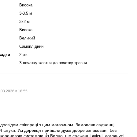
Висока
3-3.5 м
3х2 м
Висока
Великий
Самоплідний
садки
2 рік
З початку жовтня до початку травня
.03.2026 в 18:55
7
 досвідом співпраці з цим магазином. Замовляв саджанці
 -4 штуки. Усі деревця прийшли дуже добре запаковані, без
кореневою системою 👍 Видно, що саджанці якісні, доглянуті