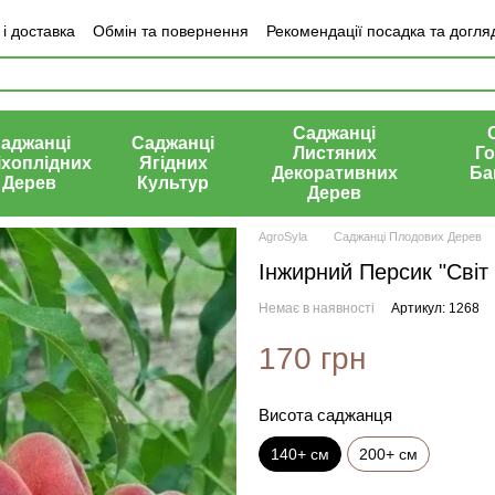
і доставка
Обмін та повернення
Рекомендації посадка та догля
ки про магазин
Саджанці
аджанці
Саджанці
Листяних
Го
іхоплідних
Ягідних
Декоративних
Ба
Дерев
Культур
Дерев
AgroSyla
Саджанці Плодових Дерев
Інжирний Персик "Світ 
Немає в наявності
Артикул: 1268
170 грн
Висота саджанця
140+ см
200+ см