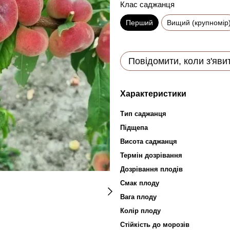
Клас саджанця
Перший
Вищий (крупномір
Повідомити, коли з'яви
Характеристики
Тип саджанця
Підщепа
Висота саджанця
Термін дозрівання
Дозрівання плодів
Смак плоду
Вага плоду
Колір плоду
Стійкість до морозів