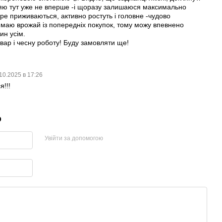
ляю тут уже не вперше -і щоразу залишаюся максимально
е приживаються, активно ростуть і головне -чудово
маю врожай із попередніх покупок, тому можу впевнено
ин усім.
вар і чесну роботу! Буду замовляти ще!
10.2025 в 17:26
я!!!
р
Увійти за допомогою