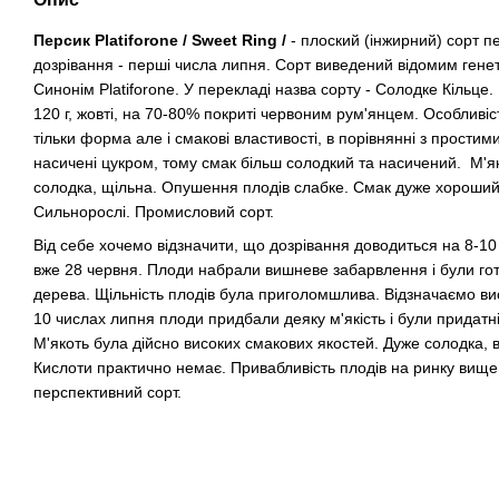
Персик Platiforone / Sweet Ring /
- плоский (інжирний) сорт п
дозрівання - перші числа липня. Сорт виведений відомим генетик
Синонім Platiforone. У перекладі назва сорту - Солодке Кільце.
120 г, жовті, на 70-80% покриті червоним рум'янцем. Особливіс
тільки форма але і смакові властивості, в порівнянні з прости
насичені цукром, тому смак більш солодкий та насичений. М'як
солодка, щільна. Опушення плодів слабке. Смак дуже хороший
Сильнорослі. Промисловий сорт.
Від себе хочемо відзначити, що дозрівання доводиться на 8-10 
вже 28 червня. Плоди набрали вишневе забарвлення і були гото
дерева. Щільність плодів була приголомшлива. Відзначаємо вис
10 числах липня плоди придбали деяку м'якість і були придатн
М'якоть була дійсно високих смакових якостей. Дуже солодка, 
Кислоти практично немає. Привабливість плодів на ринку вище 
перспективний сорт.