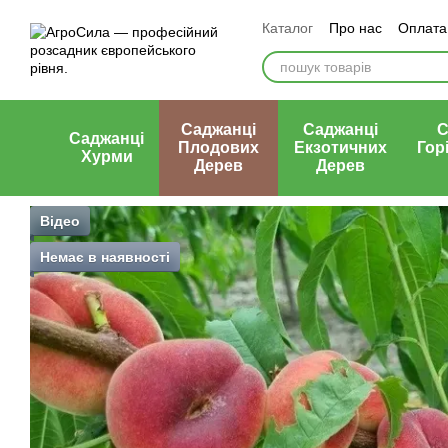
Перейти к основному контенту
Каталог
Про нас
Оплата 
Статті
Контакти
Відгу
Саджанці
Саджанці
С
Саджанці
Плодових
Екзотичних
Гор
Хурми
Дерев
Дерев
Відео
Немає в наявності