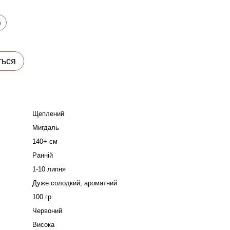
)
ться
Щеплений
Мигдаль
140+ см
Ранній
1-10 липня
Дуже солодкий, ароматний
100 гр
Червоний
Висока