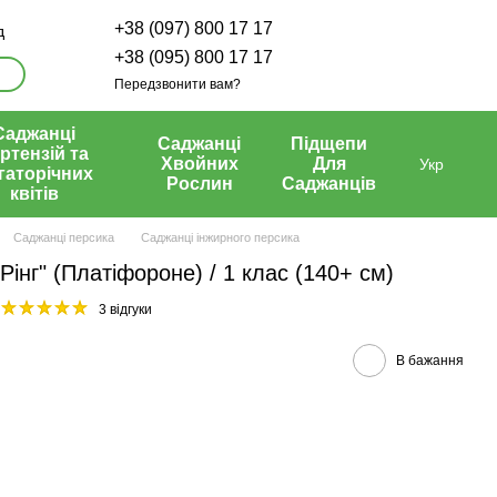
+38 (097) 800 17 17
д
+38 (095) 800 17 17
Передзвонити вам?
Саджанці
Саджанці
Підщепи
ртензій та
Хвойних
Для
Укр
гаторічних
Рослин
Саджанців
квітів
Саджанці персика
Саджанці інжирного персика
Рінг" (Платіфороне) / 1 клас (140+ см)
3 відгуки
В бажання