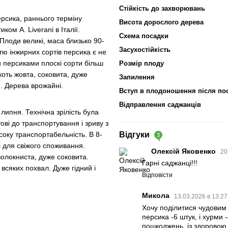
Стійкість до захворювань
ерсика, раннього терміну
Висота дорослого дерева
ом А. Liverani в Італії.
Схема посадки
 Плоди великі, маса близько 90-
Засухостійкість
тю інжирних сортів персика є не
ми персиками плоскі сорти більш
Розмір плоду
оть жовта, соковита, дуже
Запилення
. Дерева врожайні.
Вступ в плодоношення після по
Відправлення саджанців
липня. Технічна зрілість була
ві до транспортування і зриву з
оку транспортабельність. В 8-
Відгуки
3
і для свіжого споживання.
Олексій Яковенко
20
волокниста, дуже соковита.
Гарні саджанці!!!
всяких похвал. Дуже гідний і
Відповісти
Микола
13.03.2026 в 13:2
Хочу поділитися чудовим
персика -6 штук, і хурми
пошкоджень, із здоровою 