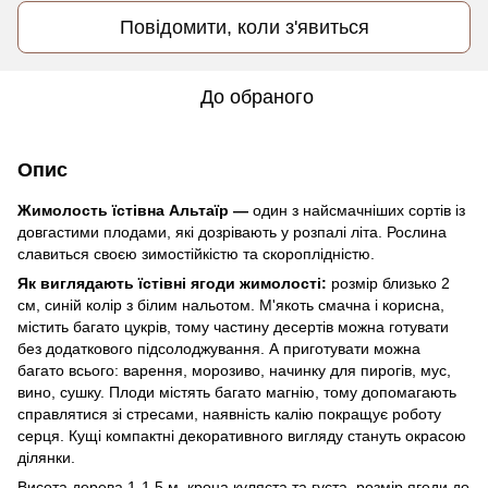
Повідомити, коли з'явиться
До обраного
Опис
Жимолость їстівна Альтаїр —
один з найсмачніших сортів із
довгастими плодами, які дозрівають у розпалі літа. Рослина
славиться своєю зимостійкістю та скороплідністю.
Як виглядають їстівні ягоди жимолості:
розмір близько 2
см, синій колір з білим нальотом. М'якоть смачна і корисна,
містить багато цукрів, тому частину десертів можна готувати
без додаткового підсолоджування. А приготувати можна
багато всього: варення, морозиво, начинку для пирогів, мус,
вино, сушку. Плоди містять багато магнію, тому допомагають
справлятися зі стресами, наявність калію покращує роботу
серця. Кущі компактні декоративного вигляду стануть окрасою
ділянки.
Висота дерева 1-1.5 м, крона куляста та густа, розмір ягоди до