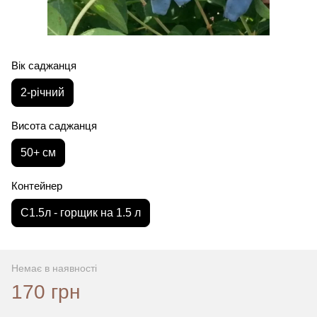
Вік саджанця
2-річний
Висота саджанця
50+ см
Контейнер
С1.5л - горщик на 1.5 л
Немає в наявності
170 грн