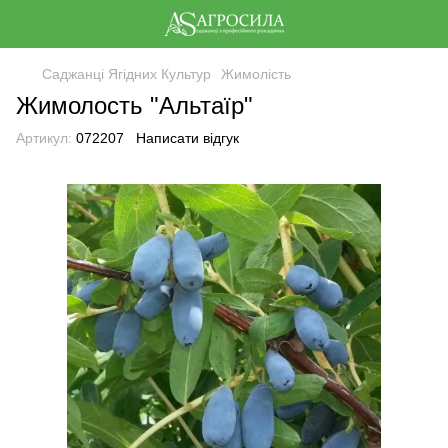
Саджанці Ягідних Культур
Жимолість
Жимолость "Альтаїр"
Артикул:
072207
Написати відгук