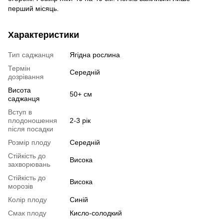
перший місяць.
Характеристики
Тип саджанця
Ягідна рослина
Термін
Середній
дозрівання
Висота
50+ см
саджанця
Вступ в
плодоношення
2-3 рік
після посадки
Розмір плоду
Середній
Стійкість до
Висока
захворювань
Стійкість до
Висока
морозів
Колір плоду
Синій
Смак плоду
Кисло-солодкий