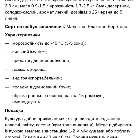
2.3 см; маса 0.9-1.5 г, урожайність 1.7-2.5 кг. Смак десертний,
солодко-кислий, аромат легкий, дозріває з 25 червня до 5
липня.
Сорт потребує запилювачі:
Мальвіна, Блакитне Веретено.
Характеристики
морозостійкість до -45 °C (3-5 зони);
сильний імунітет;
придатні для перероблення;
лежкість хороша;
вид транспортабельний;
посадка в дренований ґрунт;
обрізка ранньою весною, раз на 15 років кущ
омолоджують.
Посадка
Культура добре приживається, якщо висадити саджанець
навесні, влітку, восени (крім травня-червня). Місце підбирають
із пухкою землею з дистанцією 1-2 м між кущами або поблизу
огорожі. Розмір ями 40 на 40 см. Полив важливий лише