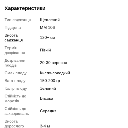
Характеристики
Тип саджанця
Щеплений
Підщепа
ММ 106
Висота
120+ см
саджанця
Термін
Пізній
дозрівання
Дозрівання
20-30 вересня
плодів
Смак плоду
Кисло-солодкий
Вага плоду
150-200 гр
Колір плоду
Зелений
Стійкість до
Висока
морозів
Стійкість до
Середня
захворювань
Висота
дорослого
3-4 м