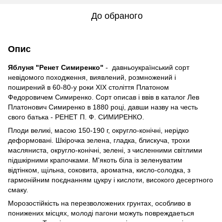
До обраного
Опис
Яблуня "Ренет Симиренко"
- давньоукраїнський сорт
невідомого походження, виявлений, розмножений і
поширений в 60-80-у роки ХIХ століття Платоном
Федоровичем Симиренко. Сорт описав і ввів в каталог Лев
Платонович Симиренко в 1880 році, давши назву на честь
свого батька - РЕНЕТ П. Ф. СИМИРЕНКО.
Плоди великі, масою 150-190 г, округло-конічні, нерідко
деформовані. Шкірочка зелена, гладка, блискуча, трохи
масляниста, округло-конічні, зелені, з численними світлими
підшкірними крапочками. М'якоть біла із зеленуватим
відтінком, щільна, соковита, ароматна, кисло-солодка, з
гармонійним поєднанням цукру і кислоти, високого десертного
смаку.
Морозостійкість на перезволожених грунтах, особливо в
понижених місцях, молоді пагони можуть повреждаеться