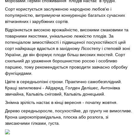
морозами.Термін споживання плодів настає в грудні.
Сорт користується заслуженою народною любов'ю і
популярністю, витримуючи конкуренцію багатьох сучасних
вітчизняних і зарубіжних сортів.
Відрізняється високою врожайністю, високими смаковими та
товарними якостями, унікальною лежкістю плодів. За
потенціалом зимостійкості і підвищеної посухостійкості цей
сорт найкраще вдається в західному Лісостепу і степовій зоні
України, де він формує плоди більш високих якостей. Сорт
схильний до ураження борошнистою росою і особливо
паршею, тому рекомендується проводити завчасно обробку
фунгіцидами.
Цвіте в середньопізні строки. Практично самобезплідний.
Кращі запилювачі - Айдаред, Голден Делішес, Антонівка
звичайна, Кальвіль сніговий, Кальвіль донецький.
Знімна зрілість настає в кінці вересня - початку жовтня.
Дерево середньоросле, посухостійке, до грунту не вимогливе.
Крона широкопірамідальна, плоска або розлога, зі
звисаючими гілками, густа.